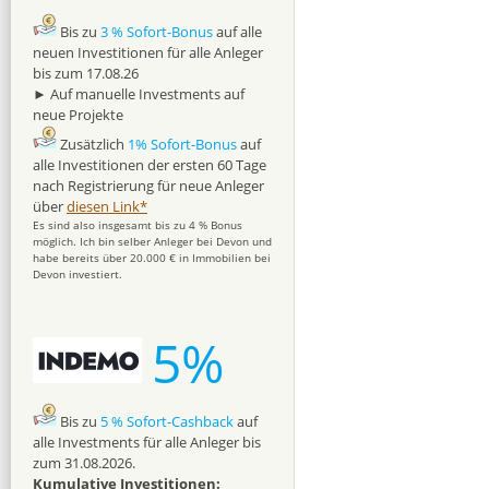
Bis zu
3 % Sofort-Bonus
auf alle
neuen Investitionen für alle Anleger
bis zum 17.08.26
► Auf manuelle Investments auf
neue Projekte
Zusätzlich
1% Sofort-Bonus
auf
alle Investitionen der ersten 60 Tage
nach Registrierung für neue Anleger
über
diesen Link*
Es sind also insgesamt bis zu 4 % Bonus
möglich. Ich bin selber Anleger bei Devon und
habe bereits über 20.000 € in Immobilien bei
Devon investiert.
5%
Bis zu
5 % Sofort-Cashback
auf
alle Investments für alle Anleger bis
zum 31.08.2026.
Kumulative Investitionen: