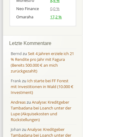
Monestro
8,4 %
Neo Finance
0,0 %
Omaraha
17,2 %
Afranga
Afranga
9,7 %
18,1 %
Bondora
Bondora
18,7 %
8,0 %
Letzte Kommentare
Esketit
Esketit
9,2 %
16,7
Bernd
zu
Seit 4 Jahren erziele ich 21
Finbee
Finbee
43,2%
35,2%
% Rendite pro Jahr mit Fagura
(Bereits 500.000 € an mich
Finbee (CZK)
Finbee (CZK)
0,0 %
0,0 %
zurückgezahlt)
HeavyFinance
HeavyFinance
41,9 %
9,3 %
Frank
zu
Ich starte bei FF Forest
IUVO Group
IUVO Group
-32,2 %
-55,0 %
mit Investitionen in Wald (10.000 €
Lenndy
Lenndy
-314,6 %
146,5 %
Investment)
Mintos
Mintos
107,5 %
13,0 %
Andreas
zu
Analyse: Kreditgeber
Moncera
Moncera
8,0 %
11,1 %
Tambadana bei Loanch unter der
Lupe (Akquisekosten und
Monestro
Monestro
9,1 %
>1000%
Rückstellungen)
Neo Finance
Neo Finance
0,0 %
0,0 %
Johan
zu
Analyse: Kreditgeber
Omaraha
Omaraha
16,4 %
18,0 %
Tambadana bei Loanch unter der