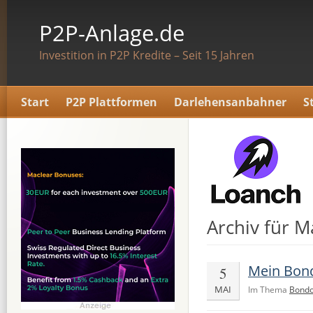
P2P-Anlage.de
Investition in P2P Kredite – Seit 15 Jahren
Start
P2P Plattformen
Darlehensanbahner
S
Archiv für M
Mein Bond
5
MAI
Im Thema
Bondo