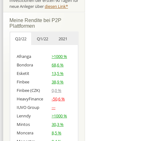
Investitionen der ersten 90 Tagen für
neue Anleger über
diesen Link*
Meine Rendite bei P2P
Plattformen
Q2/22
Q1/22
2021
Afranga
>1000 %
Bondora
68,6 %
Esketit
13,5 %
Finbee
38,9 %
Finbee (CZK)
0,0 %
HeavyFinance
-50,6 %
IUVO Group
---
Lenndy
>1000 %
Mintos
30,3 %
Moncera
8,5 %