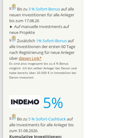
Bis zu
3 % Sofort-Bonus
auf alle
neuen Investitionen für alle Anleger
bis zum 17.08.26
► Auf manuelle Investments auf
neue Projekte
Zusätzlich
1% Sofort-Bonus
auf
alle Investitionen der ersten 60 Tage
nach Registrierung für neue Anleger
über
diesen Link*
Es sind also insgesamt bis zu 4 % Bonus
möglich. Ich bin selber Anleger bei Devon und
habe bereits über 20.000 € in Immobilien bei
Devon investiert.
5%
Bis zu
5 % Sofort-Cashback
auf
alle Investments für alle Anleger bis
zum 31.08.2026.
Kumulative Investitionen: