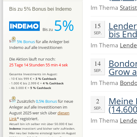
Im Thema
Statist
Bis zu 5% Bonus bei Indemo
5%
Lender
15
Bis zu
bis En
SEP.
5% Bonus
für alle Anleger bei
Im Thema
Lende
Indemo auf alle Investitionen
Die Aktion läuft nur noch:
Bondor
14
25 Tage 14 Stunden 55 min 3 sek
Grow a
SEP.
Gesamte Investments im August:
- 10 € bis 999 € =
3 % Cashback
Im Thema
Bondo
- 1.000 € bis 2.999 € =
4 % Cashback
- Ab 3.000 € =
5 % Cashback
Meine 
2
Zusätzlich
0,5% Bonus
für neue
(14.60
Anleger auf alle Investitionen im
SEP.
August 2025 wer sich über
diesen
Link
* registriert.
Im Thema
Lende
Aktuell bin ich selber mit über 50.000 € bei
Indemo
investiert und bisher sehr zufrieden.
Wer neu bei Indemo einsteigt kann im August