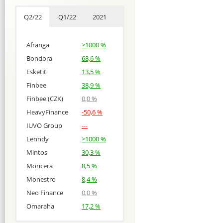
Q2/22
Q1/22
2021
Afranga
>1000 %
Bondora
68,6 %
Esketit
13,5 %
Finbee
38,9 %
Finbee (CZK)
0,0 %
HeavyFinance
-50,6 %
IUVO Group
---
Lenndy
>1000 %
Mintos
30,3 %
Moncera
8,5 %
Monestro
8,4 %
Neo Finance
0,0 %
Omaraha
17,2 %