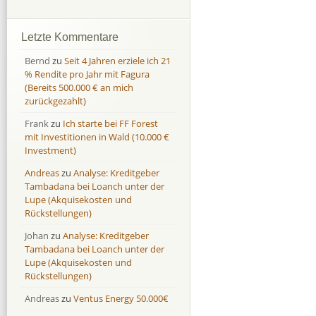
Afranga
Afranga
9,7 %
18,1 %
Bondora
Bondora
18,7 %
8,0 %
Letzte Kommentare
Esketit
Esketit
9,2 %
16,7
Bernd
zu
Seit 4 Jahren erziele ich 21
Finbee
Finbee
43,2%
35,2%
% Rendite pro Jahr mit Fagura
(Bereits 500.000 € an mich
Finbee (CZK)
Finbee (CZK)
0,0 %
0,0 %
zurückgezahlt)
HeavyFinance
HeavyFinance
41,9 %
9,3 %
Frank
zu
Ich starte bei FF Forest
IUVO Group
IUVO Group
-32,2 %
-55,0 %
mit Investitionen in Wald (10.000 €
Lenndy
Lenndy
-314,6 %
146,5 %
Investment)
Mintos
Mintos
107,5 %
13,0 %
Andreas
zu
Analyse: Kreditgeber
Moncera
Moncera
8,0 %
11,1 %
Tambadana bei Loanch unter der
Lupe (Akquisekosten und
Monestro
Monestro
9,1 %
>1000%
Rückstellungen)
Neo Finance
Neo Finance
0,0 %
0,0 %
Johan
zu
Analyse: Kreditgeber
Omaraha
Omaraha
16,4 %
18,0 %
Tambadana bei Loanch unter der
Lupe (Akquisekosten und
Rückstellungen)
Andreas
zu
Ventus Energy 50.000€