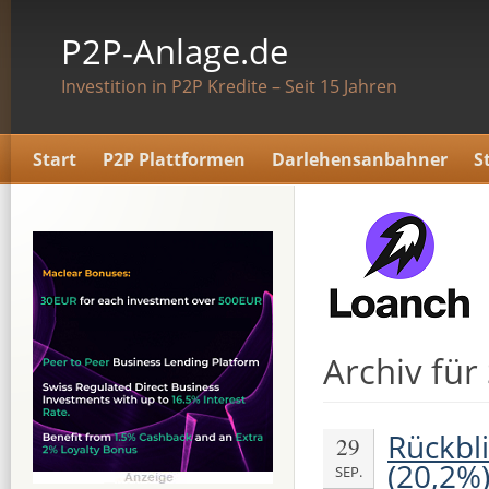
P2P-Anlage.de
Investition in P2P Kredite – Seit 15 Jahren
Start
P2P Plattformen
Darlehensanbahner
S
Archiv fü
Rückbl
29
(20,2%
SEP.