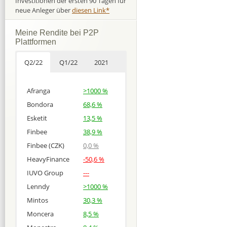
Investitionen der ersten 90 Tagen für
neue Anleger über
diesen Link*
Meine Rendite bei P2P
Plattformen
Q2/22
Q1/22
2021
Afranga
>1000 %
Bondora
68,6 %
Esketit
13,5 %
Finbee
38,9 %
Finbee (CZK)
0,0 %
HeavyFinance
-50,6 %
IUVO Group
---
Lenndy
>1000 %
Mintos
30,3 %
Moncera
8,5 %