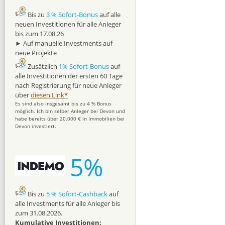
Bis zu
3 % Sofort-Bonus
auf alle
neuen Investitionen für alle Anleger
bis zum 17.08.26
► Auf manuelle Investments auf
neue Projekte
Zusätzlich
1% Sofort-Bonus
auf
alle Investitionen der ersten 60 Tage
nach Registrierung für neue Anleger
über
diesen Link*
Es sind also insgesamt bis zu 4 % Bonus
möglich. Ich bin selber Anleger bei Devon und
habe bereits über 20.000 € in Immobilien bei
Devon investiert.
5%
Bis zu
5 % Sofort-Cashback
auf
alle Investments für alle Anleger bis
zum 31.08.2026.
Kumulative Investitionen: