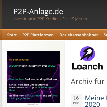
P2P-Anlage.de
Investition in P2P Kredite – Seit 15 Jahren
Start
P2P Plattformen
Darlehensanbahner
S
Archiv für
Meine 
16
2020 – 
DEZ.