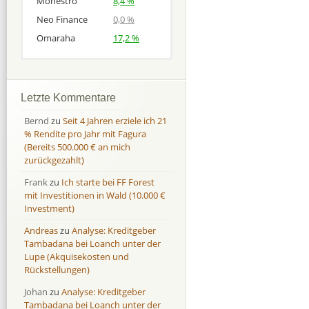
Monestro
8,4 %
Neo Finance
0,0 %
Omaraha
17,2 %
Afranga
Afranga
9,7 %
18,1 %
Bondora
Bondora
18,7 %
8,0 %
Letzte Kommentare
Esketit
Esketit
9,2 %
16,7
Bernd
zu
Seit 4 Jahren erziele ich 21
Finbee
Finbee
43,2%
35,2%
% Rendite pro Jahr mit Fagura
(Bereits 500.000 € an mich
Finbee (CZK)
Finbee (CZK)
0,0 %
0,0 %
zurückgezahlt)
HeavyFinance
HeavyFinance
41,9 %
9,3 %
Frank
zu
Ich starte bei FF Forest
IUVO Group
IUVO Group
-32,2 %
-55,0 %
mit Investitionen in Wald (10.000 €
Lenndy
Lenndy
-314,6 %
146,5 %
Investment)
Mintos
Mintos
107,5 %
13,0 %
Andreas
zu
Analyse: Kreditgeber
Moncera
Moncera
8,0 %
11,1 %
Tambadana bei Loanch unter der
Lupe (Akquisekosten und
Monestro
Monestro
9,1 %
>1000%
Rückstellungen)
Neo Finance
Neo Finance
0,0 %
0,0 %
Johan
zu
Analyse: Kreditgeber
Omaraha
Omaraha
16,4 %
18,0 %
Tambadana bei Loanch unter der