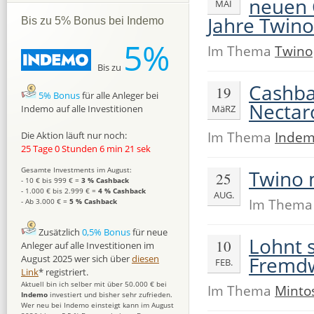
neuen 
MAI
Jahre Twino
Bis zu 5% Bonus bei Indemo
5%
Im Thema
Twino
Bis zu
Cashba
19
5% Bonus
für alle Anleger bei
Nectar
MäRZ
Indemo auf alle Investitionen
Im Thema
Inde
Die Aktion läuft nur noch:
25 Tage 0 Stunden 6 min 20 sek
Gesamte Investments im August:
Twino 
25
- 10 € bis 999 € =
3 % Cashback
- 1.000 € bis 2.999 € =
4 % Cashback
AUG.
Im Them
- Ab 3.000 € =
5 % Cashback
Zusätzlich
0,5% Bonus
für neue
Lohnt s
10
Anleger auf alle Investitionen im
Fremd
August 2025 wer sich über
diesen
FEB.
Link
* registriert.
Aktuell bin ich selber mit über 50.000 € bei
Im Thema
Minto
Indemo
investiert und bisher sehr zufrieden.
Wer neu bei Indemo einsteigt kann im August