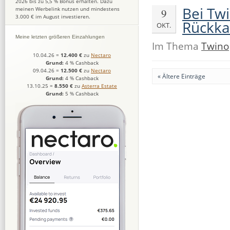
2026 bis zu 5,5 % Bonus erhalten. Dazu
Bei Twi
meinen Werbelink nutzen und mindestens
9
3.000 € im August investieren.
Rückka
OKT.
Meine letzten größeren Einzahlungen
Im Thema
Twino
10.04.26
=
12.400 €
zu
Nectaro
Grund:
4 % Cashback
09.04.26
=
12.500 €
zu
Nectaro
« Ältere Einträge
Grund:
4 % Cashback
13.10.25
=
8.550 €
zu
Asterra Estate
Grund:
5 % Cashback