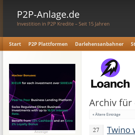
P2P-Anlage.de
Investition in P2P Kredite – Seit 15 Jahren
Start
P2P Plattformen
Darlehensanbahner
S
Archiv für
« Ältere Einträge
Twino w
27