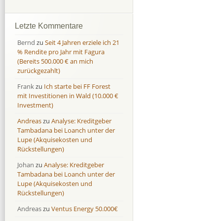
Afranga
Afranga
9,7 %
18,1 %
Bondora
Bondora
18,7 %
8,0 %
Letzte Kommentare
Esketit
Esketit
9,2 %
16,7
Bernd
zu
Seit 4 Jahren erziele ich 21
Finbee
Finbee
43,2%
35,2%
% Rendite pro Jahr mit Fagura
(Bereits 500.000 € an mich
Finbee (CZK)
Finbee (CZK)
0,0 %
0,0 %
zurückgezahlt)
HeavyFinance
HeavyFinance
41,9 %
9,3 %
Frank
zu
Ich starte bei FF Forest
IUVO Group
IUVO Group
-32,2 %
-55,0 %
mit Investitionen in Wald (10.000 €
Lenndy
Lenndy
-314,6 %
146,5 %
Investment)
Mintos
Mintos
107,5 %
13,0 %
Andreas
zu
Analyse: Kreditgeber
Moncera
Moncera
8,0 %
11,1 %
Tambadana bei Loanch unter der
Lupe (Akquisekosten und
Monestro
Monestro
9,1 %
>1000%
Rückstellungen)
Neo Finance
Neo Finance
0,0 %
0,0 %
Johan
zu
Analyse: Kreditgeber
Omaraha
Omaraha
16,4 %
18,0 %
Tambadana bei Loanch unter der
Lupe (Akquisekosten und
Rückstellungen)
Andreas
zu
Ventus Energy 50.000€