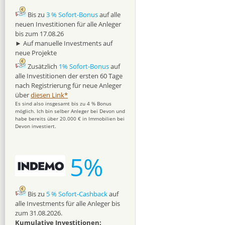
Bis zu
3 % Sofort-Bonus
auf alle
neuen Investitionen für alle Anleger
bis zum 17.08.26
► Auf manuelle Investments auf
neue Projekte
Zusätzlich
1% Sofort-Bonus
auf
alle Investitionen der ersten 60 Tage
nach Registrierung für neue Anleger
über
diesen Link*
Es sind also insgesamt bis zu 4 % Bonus
möglich. Ich bin selber Anleger bei Devon und
habe bereits über 20.000 € in Immobilien bei
Devon investiert.
5%
Bis zu
5 % Sofort-Cashback
auf
alle Investments für alle Anleger bis
zum 31.08.2026.
Kumulative Investitionen: