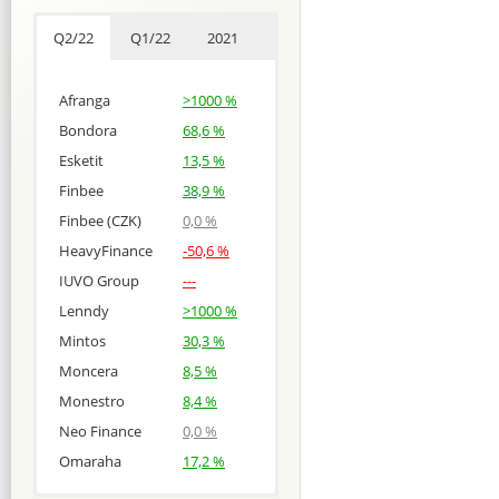
Q2/22
Q1/22
2021
Afranga
>1000 %
Bondora
68,6 %
Esketit
13,5 %
Finbee
38,9 %
Finbee (CZK)
0,0 %
HeavyFinance
-50,6 %
IUVO Group
---
Lenndy
>1000 %
Mintos
30,3 %
Moncera
8,5 %
Monestro
8,4 %
Neo Finance
0,0 %
Omaraha
17,2 %