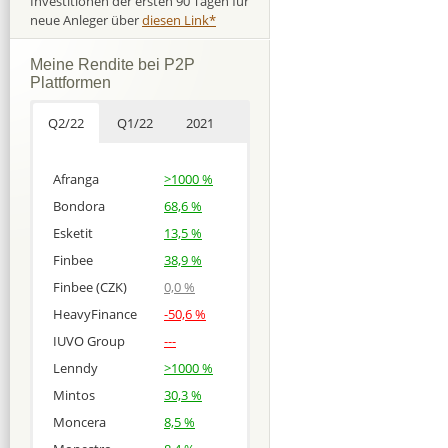
Investitionen der ersten 90 Tagen für
neue Anleger über
diesen Link*
Meine Rendite bei P2P
Plattformen
Q2/22
Q1/22
2021
Afranga
>1000 %
Bondora
68,6 %
Esketit
13,5 %
Finbee
38,9 %
Finbee (CZK)
0,0 %
HeavyFinance
-50,6 %
IUVO Group
---
Lenndy
>1000 %
Mintos
30,3 %
Moncera
8,5 %