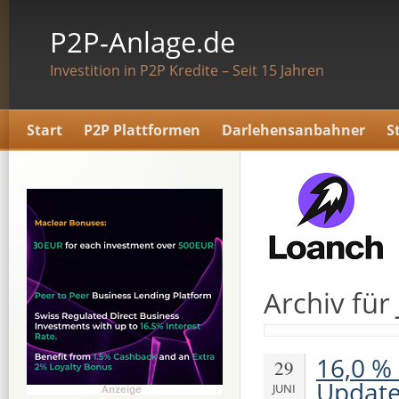
P2P-Anlage.de
Investition in P2P Kredite – Seit 15 Jahren
Start
P2P Plattformen
Darlehensanbahner
S
Archiv für
16,0 % 
29
Update
JUNI