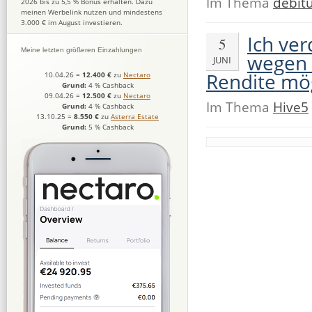
Im Thema
debit
2026 bis zu 5,5 % Bonus erhalten. Dazu
meinen Werbelink nutzen und mindestens
3.000 € im August investieren.
Ich ver
5
Meine letzten größeren Einzahlungen
wegen p
JUNI
Rendite mög
10.04.26
=
12.400 €
zu
Nectaro
Grund:
4 % Cashback
09.04.26
=
12.500 €
zu
Nectaro
Im Thema
Hive5
Grund:
4 % Cashback
13.10.25
=
8.550 €
zu
Asterra Estate
Grund:
5 % Cashback