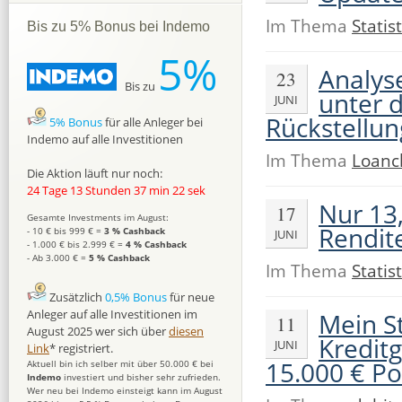
Im Thema
Statist
Bis zu 5% Bonus bei Indemo
5%
Analys
23
Bis zu
unter 
JUNI
Rückstellun
5% Bonus
für alle Anleger bei
Indemo auf alle Investitionen
Im Thema
Loanc
Die Aktion läuft nur noch:
24 Tage 13 Stunden 37 min 21 sek
Nur 13
17
Gesamte Investments im August:
Rendit
- 10 € bis 999 € =
3 % Cashback
JUNI
- 1.000 € bis 2.999 € =
4 % Cashback
- Ab 3.000 € =
5 % Cashback
Im Thema
Statist
Zusätzlich
0,5% Bonus
für neue
Anleger auf alle Investitionen im
Mein S
11
August 2025 wer sich über
diesen
Kreditg
JUNI
Link
* registriert.
15.000 € Por
Aktuell bin ich selber mit über 50.000 € bei
Indemo
investiert und bisher sehr zufrieden.
Wer neu bei Indemo einsteigt kann im August