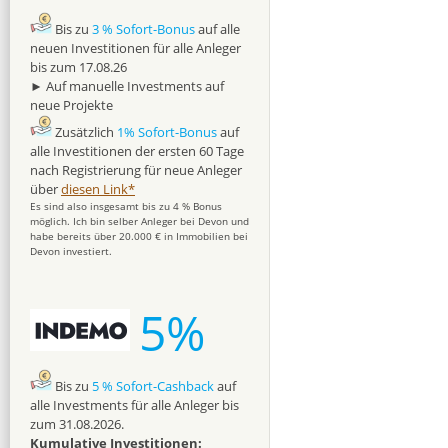
Bis zu
3 % Sofort-Bonus
auf alle
neuen Investitionen für alle Anleger
bis zum 17.08.26
► Auf manuelle Investments auf
neue Projekte
Zusätzlich
1% Sofort-Bonus
auf
alle Investitionen der ersten 60 Tage
nach Registrierung für neue Anleger
über
diesen Link*
Es sind also insgesamt bis zu 4 % Bonus
möglich. Ich bin selber Anleger bei Devon und
habe bereits über 20.000 € in Immobilien bei
Devon investiert.
5%
Bis zu
5 % Sofort-Cashback
auf
alle Investments für alle Anleger bis
zum 31.08.2026.
Kumulative Investitionen: