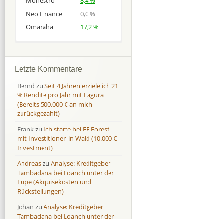
Monestro
8,4 %
Neo Finance
0,0 %
Omaraha
17,2 %
Afranga
Afranga
9,7 %
18,1 %
Bondora
Bondora
18,7 %
8,0 %
Letzte Kommentare
Esketit
Esketit
9,2 %
16,7
Bernd
zu
Seit 4 Jahren erziele ich 21
Finbee
Finbee
43,2%
35,2%
% Rendite pro Jahr mit Fagura
(Bereits 500.000 € an mich
Finbee (CZK)
Finbee (CZK)
0,0 %
0,0 %
zurückgezahlt)
HeavyFinance
HeavyFinance
41,9 %
9,3 %
Frank
zu
Ich starte bei FF Forest
IUVO Group
IUVO Group
-32,2 %
-55,0 %
mit Investitionen in Wald (10.000 €
Lenndy
Lenndy
-314,6 %
146,5 %
Investment)
Mintos
Mintos
107,5 %
13,0 %
Andreas
zu
Analyse: Kreditgeber
Moncera
Moncera
8,0 %
11,1 %
Tambadana bei Loanch unter der
Lupe (Akquisekosten und
Monestro
Monestro
9,1 %
>1000%
Rückstellungen)
Neo Finance
Neo Finance
0,0 %
0,0 %
Johan
zu
Analyse: Kreditgeber
Omaraha
Omaraha
16,4 %
18,0 %
Tambadana bei Loanch unter der