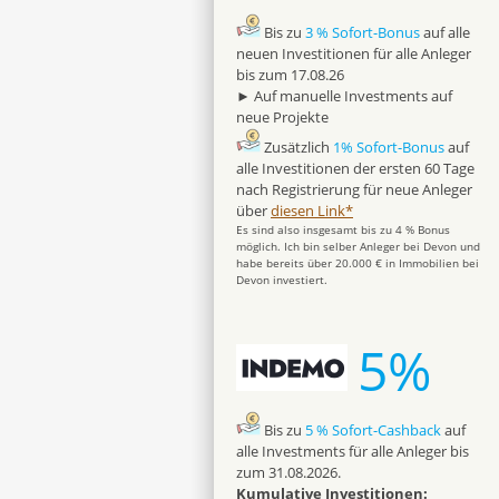
Bis zu
3 % Sofort-Bonus
auf alle
neuen Investitionen für alle Anleger
bis zum 17.08.26
► Auf manuelle Investments auf
neue Projekte
Zusätzlich
1% Sofort-Bonus
auf
alle Investitionen der ersten 60 Tage
nach Registrierung für neue Anleger
über
diesen Link*
Es sind also insgesamt bis zu 4 % Bonus
möglich. Ich bin selber Anleger bei Devon und
habe bereits über 20.000 € in Immobilien bei
Devon investiert.
5%
Bis zu
5 % Sofort-Cashback
auf
alle Investments für alle Anleger bis
zum 31.08.2026.
Kumulative Investitionen: