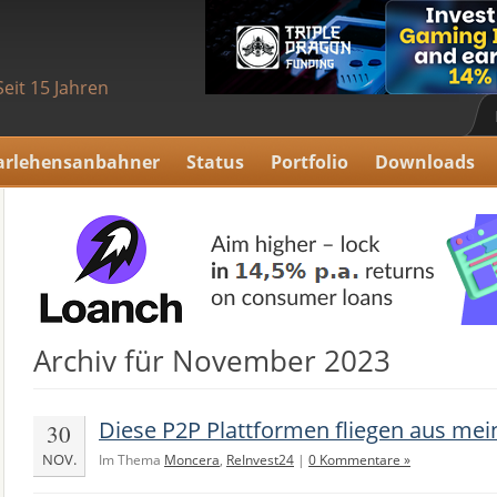
Seit 15 Jahren
arlehensanbahner
Status
Portfolio
Downloads
Archiv für November 2023
Diese P2P Plattformen fliegen aus mei
30
NOV.
Im Thema
Moncera
,
ReInvest24
|
0 Kommentare »