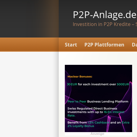
P2P-Anlage.de
Investition in P2P Kredite – 
Start
P2P Plattformen
D