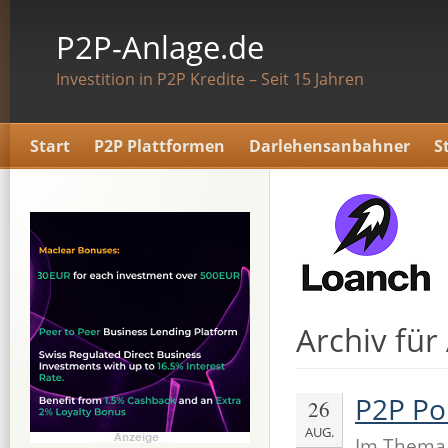
P2P-Anlage.de
Investition in P2P Kredite – Seit 15 Jahren
Start
P2P Plattformen
Darlehensanbahner
S
Archiv für
P2P Por
26
AUG.
Im Them