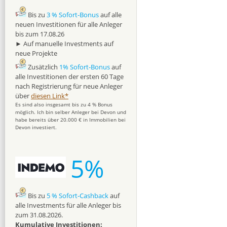
Bis zu
3 % Sofort-Bonus
auf alle
neuen Investitionen für alle Anleger
bis zum 17.08.26
► Auf manuelle Investments auf
neue Projekte
Zusätzlich
1% Sofort-Bonus
auf
alle Investitionen der ersten 60 Tage
nach Registrierung für neue Anleger
über
diesen Link*
Es sind also insgesamt bis zu 4 % Bonus
möglich. Ich bin selber Anleger bei Devon und
habe bereits über 20.000 € in Immobilien bei
Devon investiert.
5%
Bis zu
5 % Sofort-Cashback
auf
alle Investments für alle Anleger bis
zum 31.08.2026.
Kumulative Investitionen: