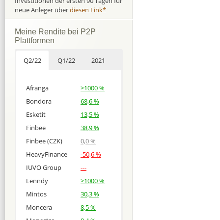
Investitionen der ersten 90 Tagen für
neue Anleger über
diesen Link*
Meine Rendite bei P2P
Plattformen
Q2/22
Q1/22
2021
Afranga
>1000 %
Bondora
68,6 %
Esketit
13,5 %
Finbee
38,9 %
Finbee (CZK)
0,0 %
HeavyFinance
-50,6 %
IUVO Group
---
Lenndy
>1000 %
Mintos
30,3 %
Moncera
8,5 %