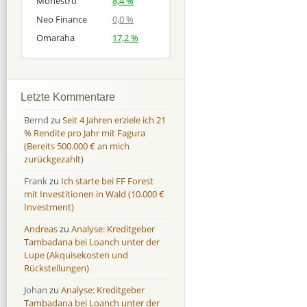
Monestro
8,4 %
Neo Finance
0,0 %
Omaraha
17,2 %
Afranga
Afranga
9,7 %
18,1 %
Bondora
Bondora
18,7 %
8,0 %
Letzte Kommentare
Esketit
Esketit
9,2 %
16,7
Bernd
zu
Seit 4 Jahren erziele ich 21
Finbee
Finbee
43,2%
35,2%
% Rendite pro Jahr mit Fagura
(Bereits 500.000 € an mich
Finbee (CZK)
Finbee (CZK)
0,0 %
0,0 %
zurückgezahlt)
HeavyFinance
HeavyFinance
41,9 %
9,3 %
Frank
zu
Ich starte bei FF Forest
IUVO Group
IUVO Group
-32,2 %
-55,0 %
mit Investitionen in Wald (10.000 €
Lenndy
Lenndy
-314,6 %
146,5 %
Investment)
Mintos
Mintos
107,5 %
13,0 %
Andreas
zu
Analyse: Kreditgeber
Moncera
Moncera
8,0 %
11,1 %
Tambadana bei Loanch unter der
Lupe (Akquisekosten und
Monestro
Monestro
9,1 %
>1000%
Rückstellungen)
Neo Finance
Neo Finance
0,0 %
0,0 %
Johan
zu
Analyse: Kreditgeber
Omaraha
Omaraha
16,4 %
18,0 %
Tambadana bei Loanch unter der