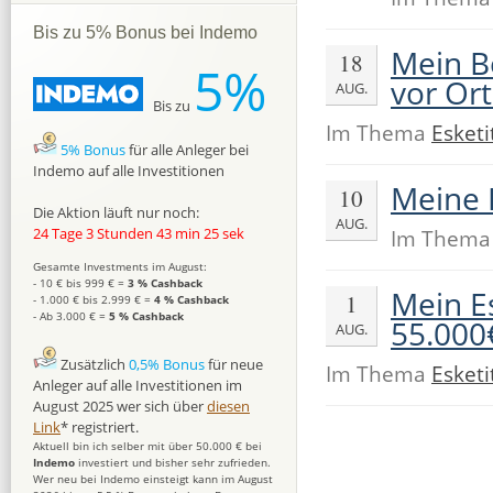
Bis zu 5% Bonus bei Indemo
Mein B
18
5%
vor Ort
AUG.
Bis zu
Im Thema
Esketi
5% Bonus
für alle Anleger bei
Indemo auf alle Investitionen
Meine 
10
Die Aktion läuft nur noch:
AUG.
Im Them
24 Tage 3 Stunden 43 min 24 sek
Gesamte Investments im August:
- 10 € bis 999 € =
3 % Cashback
Mein Es
1
- 1.000 € bis 2.999 € =
4 % Cashback
- Ab 3.000 € =
5 % Cashback
55.000€
AUG.
Zusätzlich
0,5% Bonus
für neue
Im Thema
Esketi
Anleger auf alle Investitionen im
August 2025 wer sich über
diesen
Link
* registriert.
Aktuell bin ich selber mit über 50.000 € bei
Indemo
investiert und bisher sehr zufrieden.
Wer neu bei Indemo einsteigt kann im August