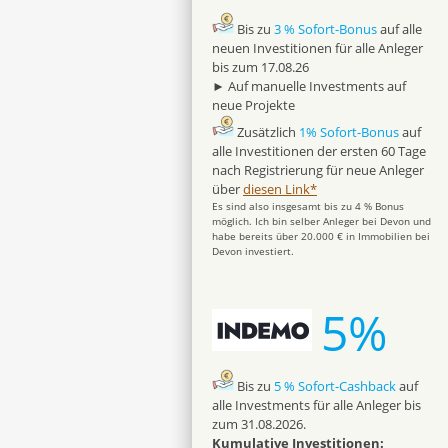
Bis zu
3 % Sofort-Bonus
auf alle
neuen Investitionen für alle Anleger
bis zum 17.08.26
► Auf manuelle Investments auf
neue Projekte
Zusätzlich
1% Sofort-Bonus
auf
alle Investitionen der ersten 60 Tage
nach Registrierung für neue Anleger
über
diesen Link*
Es sind also insgesamt bis zu 4 % Bonus
möglich. Ich bin selber Anleger bei Devon und
habe bereits über 20.000 € in Immobilien bei
Devon investiert.
5%
Bis zu
5 % Sofort-Cashback
auf
alle Investments für alle Anleger bis
zum 31.08.2026.
Kumulative Investitionen: