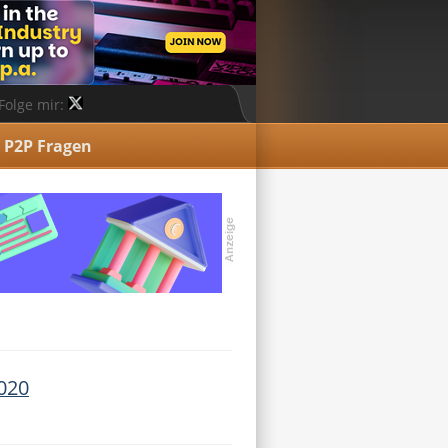
Folge mir:
P2P Fragen
020