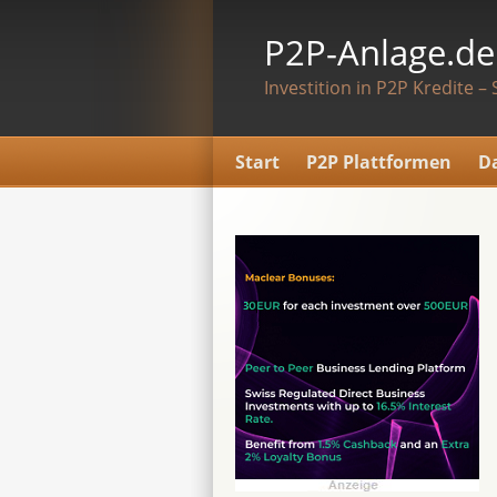
P2P-Anlage.de
Investition in P2P Kredite – 
Start
P2P Plattformen
D