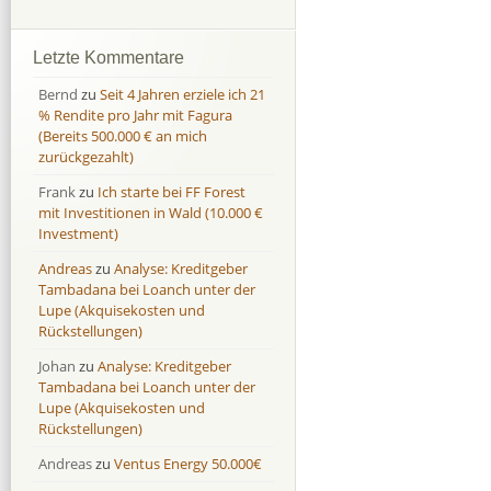
Afranga
Afranga
9,7 %
18,1 %
Bondora
Bondora
18,7 %
8,0 %
Letzte Kommentare
Esketit
Esketit
9,2 %
16,7
Bernd
zu
Seit 4 Jahren erziele ich 21
Finbee
Finbee
43,2%
35,2%
% Rendite pro Jahr mit Fagura
(Bereits 500.000 € an mich
Finbee (CZK)
Finbee (CZK)
0,0 %
0,0 %
zurückgezahlt)
HeavyFinance
HeavyFinance
41,9 %
9,3 %
Frank
zu
Ich starte bei FF Forest
IUVO Group
IUVO Group
-32,2 %
-55,0 %
mit Investitionen in Wald (10.000 €
Lenndy
Lenndy
-314,6 %
146,5 %
Investment)
Mintos
Mintos
107,5 %
13,0 %
Andreas
zu
Analyse: Kreditgeber
Moncera
Moncera
8,0 %
11,1 %
Tambadana bei Loanch unter der
Lupe (Akquisekosten und
Monestro
Monestro
9,1 %
>1000%
Rückstellungen)
Neo Finance
Neo Finance
0,0 %
0,0 %
Johan
zu
Analyse: Kreditgeber
Omaraha
Omaraha
16,4 %
18,0 %
Tambadana bei Loanch unter der
Lupe (Akquisekosten und
Rückstellungen)
Andreas
zu
Ventus Energy 50.000€