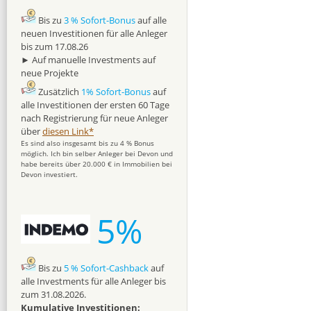
Bis zu
3 % Sofort-Bonus
auf alle
neuen Investitionen für alle Anleger
bis zum 17.08.26
► Auf manuelle Investments auf
neue Projekte
Zusätzlich
1% Sofort-Bonus
auf
alle Investitionen der ersten 60 Tage
nach Registrierung für neue Anleger
über
diesen Link*
Es sind also insgesamt bis zu 4 % Bonus
möglich. Ich bin selber Anleger bei Devon und
habe bereits über 20.000 € in Immobilien bei
Devon investiert.
5%
Bis zu
5 % Sofort-Cashback
auf
alle Investments für alle Anleger bis
zum 31.08.2026.
Kumulative Investitionen: