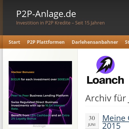
P2P-Anlage.de
Investition in P2P Kredite – Seit 15 Jahren
Start
P2P Plattformen
Darlehensanbahner
S
Archiv für
Meine 
30
2015
JUNI