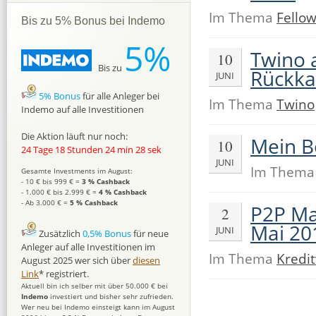
Im Thema
Fello
Bis zu 5% Bonus bei Indemo
5%
Twino a
10
Bis zu
Rückka
JUNI
5% Bonus
für alle Anleger bei
Im Thema
Twino
Indemo auf alle Investitionen
Die Aktion läuft nur noch:
Mein B
10
24 Tage 18 Stunden 24 min 27 sek
JUNI
Im Them
Gesamte Investments im August:
- 10 € bis 999 € =
3 % Cashback
- 1.000 € bis 2.999 € =
4 % Cashback
- Ab 3.000 € =
5 % Cashback
P2P Ma
2
Mai 20
JUNI
Zusätzlich
0,5% Bonus
für neue
Anleger auf alle Investitionen im
Im Thema
Kredi
August 2025 wer sich über
diesen
Link
* registriert.
Aktuell bin ich selber mit über 50.000 € bei
Indemo
investiert und bisher sehr zufrieden.
Wer neu bei Indemo einsteigt kann im August