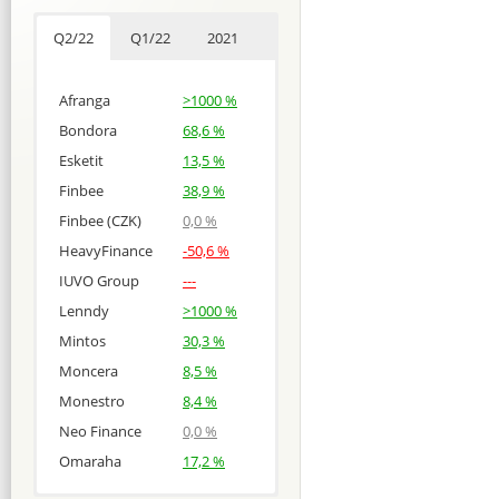
Q2/22
Q1/22
2021
Afranga
>1000 %
Bondora
68,6 %
Esketit
13,5 %
Finbee
38,9 %
Finbee (CZK)
0,0 %
HeavyFinance
-50,6 %
IUVO Group
---
Lenndy
>1000 %
Mintos
30,3 %
Moncera
8,5 %
Monestro
8,4 %
Neo Finance
0,0 %
Omaraha
17,2 %