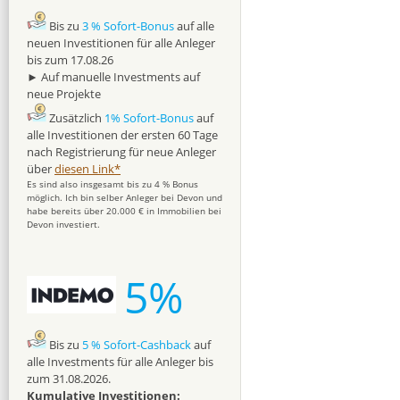
Bis zu
3 % Sofort-Bonus
auf alle
neuen Investitionen für alle Anleger
bis zum 17.08.26
► Auf manuelle Investments auf
neue Projekte
Zusätzlich
1% Sofort-Bonus
auf
alle Investitionen der ersten 60 Tage
nach Registrierung für neue Anleger
über
diesen Link*
Es sind also insgesamt bis zu 4 % Bonus
möglich. Ich bin selber Anleger bei Devon und
habe bereits über 20.000 € in Immobilien bei
Devon investiert.
5%
Bis zu
5 % Sofort-Cashback
auf
alle Investments für alle Anleger bis
zum 31.08.2026.
Kumulative Investitionen: