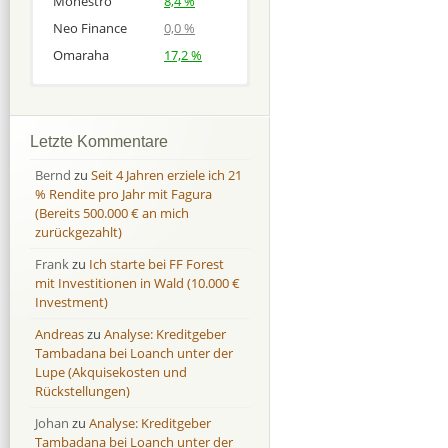
Monestro
8,4 %
Neo Finance
0,0 %
Omaraha
17,2 %
Afranga
Afranga
9,7 %
18,1 %
Bondora
Bondora
18,7 %
8,0 %
Letzte Kommentare
Esketit
Esketit
9,2 %
16,7
Bernd
zu
Seit 4 Jahren erziele ich 21
Finbee
Finbee
43,2%
35,2%
% Rendite pro Jahr mit Fagura
(Bereits 500.000 € an mich
Finbee (CZK)
Finbee (CZK)
0,0 %
0,0 %
zurückgezahlt)
HeavyFinance
HeavyFinance
41,9 %
9,3 %
Frank
zu
Ich starte bei FF Forest
IUVO Group
IUVO Group
-32,2 %
-55,0 %
mit Investitionen in Wald (10.000 €
Lenndy
Lenndy
-314,6 %
146,5 %
Investment)
Mintos
Mintos
107,5 %
13,0 %
Andreas
zu
Analyse: Kreditgeber
Moncera
Moncera
8,0 %
11,1 %
Tambadana bei Loanch unter der
Lupe (Akquisekosten und
Monestro
Monestro
9,1 %
>1000%
Rückstellungen)
Neo Finance
Neo Finance
0,0 %
0,0 %
Johan
zu
Analyse: Kreditgeber
Omaraha
Omaraha
16,4 %
18,0 %
Tambadana bei Loanch unter der