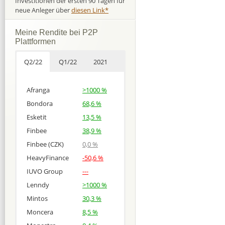
Investitionen der ersten 90 Tagen für
neue Anleger über
diesen Link*
Meine Rendite bei P2P
Plattformen
Q2/22
Q1/22
2021
Afranga
>1000 %
Bondora
68,6 %
Esketit
13,5 %
Finbee
38,9 %
Finbee (CZK)
0,0 %
HeavyFinance
-50,6 %
IUVO Group
---
Lenndy
>1000 %
Mintos
30,3 %
Moncera
8,5 %