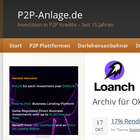
P2P-Anlage.de
Investition in P2P Kredite – Seit 15 Jahren
Start
P2P Plattformen
Darlehensanbahner
S
Archiv für 
17% Rendi
17
OKT.
Im Thema
Statis