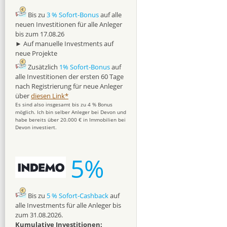
Bis zu
3 % Sofort-Bonus
auf alle
neuen Investitionen für alle Anleger
bis zum 17.08.26
► Auf manuelle Investments auf
neue Projekte
Zusätzlich
1% Sofort-Bonus
auf
alle Investitionen der ersten 60 Tage
nach Registrierung für neue Anleger
über
diesen Link*
Es sind also insgesamt bis zu 4 % Bonus
möglich. Ich bin selber Anleger bei Devon und
habe bereits über 20.000 € in Immobilien bei
Devon investiert.
5%
Bis zu
5 % Sofort-Cashback
auf
alle Investments für alle Anleger bis
zum 31.08.2026.
Kumulative Investitionen: