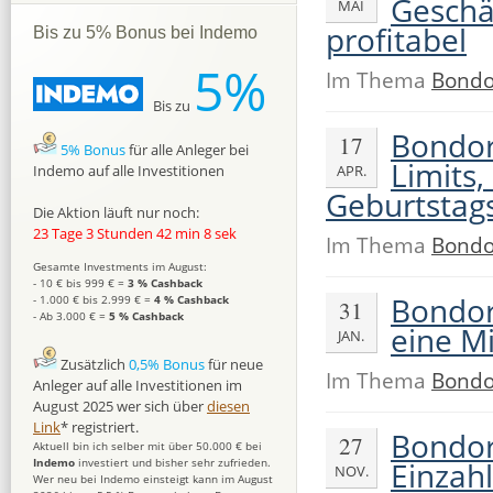
Geschäf
MAI
profitabel
Bis zu 5% Bonus bei Indemo
5%
Im Thema
Bondo
Bis zu
Bondor
17
5% Bonus
für alle Anleger bei
Limits
APR.
Indemo auf alle Investitionen
Geburtstag
Die Aktion läuft nur noch:
23 Tage 3 Stunden 42 min 7 sek
Im Thema
Bondo
Gesamte Investments im August:
- 10 € bis 999 € =
3 % Cashback
Bondor
- 1.000 € bis 2.999 € =
4 % Cashback
31
- Ab 3.000 € =
5 % Cashback
eine Mi
JAN.
Zusätzlich
0,5% Bonus
für neue
Im Thema
Bondo
Anleger auf alle Investitionen im
August 2025 wer sich über
diesen
Link
* registriert.
Bondor
27
Aktuell bin ich selber mit über 50.000 € bei
Einzah
Indemo
investiert und bisher sehr zufrieden.
NOV.
Wer neu bei Indemo einsteigt kann im August