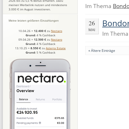
2026 bis zu 5,5 % Bonus erhalten. Dazu
Im Thema
Bondo
meinen Werbelink nutzen und mindestens
3.000 € im August investieren.
Bondor
26
Meine letzten größeren Einzahlungen
MAI
10.04.26
=
12.400 €
zu
Nectaro
Im Them
Grund:
4 % Cashback
09.04.26
=
12.500 €
zu
Nectaro
Grund:
4 % Cashback
13.10.25
=
8.550 €
zu
Asterra Estate
« Ältere Einträge
Grund:
5 % Cashback