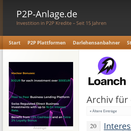
P2P-Anlage.de
Investition in P2P Kredite – Seit 15 Jahren
Start
P2P Plattformen
Darlehensanbahner
S
Archiv für
« Ältere Einträge
Intere
20