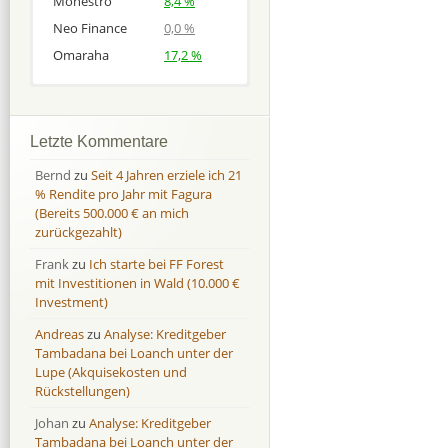
Monestro
8,4 %
Neo Finance
0,0 %
Omaraha
17,2 %
Afranga
Afranga
9,7 %
18,1 %
Bondora
Bondora
18,7 %
8,0 %
Letzte Kommentare
Esketit
Esketit
9,2 %
16,7
Bernd
zu
Seit 4 Jahren erziele ich 21
Finbee
Finbee
43,2%
35,2%
% Rendite pro Jahr mit Fagura
(Bereits 500.000 € an mich
Finbee (CZK)
Finbee (CZK)
0,0 %
0,0 %
zurückgezahlt)
HeavyFinance
HeavyFinance
41,9 %
9,3 %
Frank
zu
Ich starte bei FF Forest
IUVO Group
IUVO Group
-32,2 %
-55,0 %
mit Investitionen in Wald (10.000 €
Lenndy
Lenndy
-314,6 %
146,5 %
Investment)
Mintos
Mintos
107,5 %
13,0 %
Andreas
zu
Analyse: Kreditgeber
Moncera
Moncera
8,0 %
11,1 %
Tambadana bei Loanch unter der
Lupe (Akquisekosten und
Monestro
Monestro
9,1 %
>1000%
Rückstellungen)
Neo Finance
Neo Finance
0,0 %
0,0 %
Johan
zu
Analyse: Kreditgeber
Omaraha
Omaraha
16,4 %
18,0 %
Tambadana bei Loanch unter der