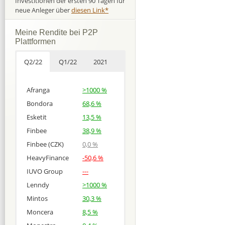
Investitionen der ersten 90 Tagen für
neue Anleger über
diesen Link*
Meine Rendite bei P2P
Plattformen
Q2/22
Q1/22
2021
Afranga
>1000 %
Bondora
68,6 %
Esketit
13,5 %
Finbee
38,9 %
Finbee (CZK)
0,0 %
HeavyFinance
-50,6 %
IUVO Group
---
Lenndy
>1000 %
Mintos
30,3 %
Moncera
8,5 %