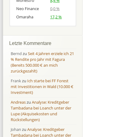
Monestro
8,4 %
Neo Finance
0,0 %
Omaraha
17,2 %
Afranga
Afranga
9,7 %
18,1 %
Bondora
Bondora
18,7 %
8,0 %
Letzte Kommentare
Esketit
Esketit
9,2 %
16,7
Bernd
zu
Seit 4 Jahren erziele ich 21
Finbee
Finbee
43,2%
35,2%
% Rendite pro Jahr mit Fagura
(Bereits 500.000 € an mich
Finbee (CZK)
Finbee (CZK)
0,0 %
0,0 %
zurückgezahlt)
HeavyFinance
HeavyFinance
41,9 %
9,3 %
Frank
zu
Ich starte bei FF Forest
IUVO Group
IUVO Group
-32,2 %
-55,0 %
mit Investitionen in Wald (10.000 €
Lenndy
Lenndy
-314,6 %
146,5 %
Investment)
Mintos
Mintos
107,5 %
13,0 %
Andreas
zu
Analyse: Kreditgeber
Moncera
Moncera
8,0 %
11,1 %
Tambadana bei Loanch unter der
Lupe (Akquisekosten und
Monestro
Monestro
9,1 %
>1000%
Rückstellungen)
Neo Finance
Neo Finance
0,0 %
0,0 %
Johan
zu
Analyse: Kreditgeber
Omaraha
Omaraha
16,4 %
18,0 %
Tambadana bei Loanch unter der