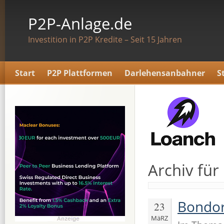
P2P-Anlage.de
Investition in P2P Kredite – Seit 15 Jahren
Start
P2P Plattformen
Darlehensanbahner
S
Archiv für
Bondor
23
MäRZ