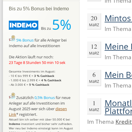
Im Them
Bis zu 5% Bonus bei Indemo
Mintos
20
5%
MäRZ
Im Them
Bis zu
5% Bonus
für alle Anleger bei
Meine B
12
Indemo auf alle Investitionen
MäRZ
Im Them
Die Aktion läuft nur noch:
23 Tage 8 Stunden 50 min 9 sek
Mein B
Gesamte Investments im August:
6
- 10 € bis 999 € =
3 % Cashback
- 1.000 € bis 2.999 € =
4 % Cashback
MäRZ
Im Them
- Ab 3.000 € =
5 % Cashback
Zusätzlich
0,5% Bonus
für neue
Monatl
1
Anleger auf alle Investitionen im
Plattf
August 2025 wer sich über
diesen
MäRZ
Link
* registriert.
Aktuell bin ich selber mit über 50.000 € bei
Im Thema
Kredi
Indemo
investiert und bisher sehr zufrieden.
Wer neu bei Indemo einsteigt kann im August