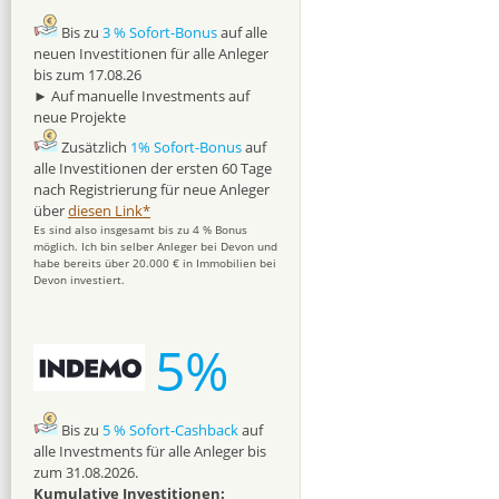
Bis zu
3 % Sofort-Bonus
auf alle
neuen Investitionen für alle Anleger
bis zum 17.08.26
► Auf manuelle Investments auf
neue Projekte
Zusätzlich
1% Sofort-Bonus
auf
alle Investitionen der ersten 60 Tage
nach Registrierung für neue Anleger
über
diesen Link*
Es sind also insgesamt bis zu 4 % Bonus
möglich. Ich bin selber Anleger bei Devon und
habe bereits über 20.000 € in Immobilien bei
Devon investiert.
5%
Bis zu
5 % Sofort-Cashback
auf
alle Investments für alle Anleger bis
zum 31.08.2026.
Kumulative Investitionen: