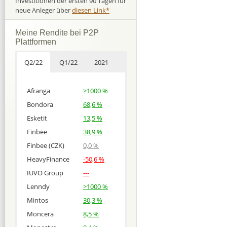
Investitionen der ersten 90 Tagen für
neue Anleger über
diesen Link*
Meine Rendite bei P2P
Plattformen
Q2/22
Q1/22
2021
Afranga
>1000 %
Bondora
68,6 %
Esketit
13,5 %
Finbee
38,9 %
Finbee (CZK)
0,0 %
HeavyFinance
-50,6 %
IUVO Group
---
Lenndy
>1000 %
Mintos
30,3 %
Moncera
8,5 %