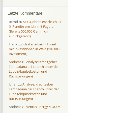
Afranga
Afranga
9,7 %
18,1 %
Bondora
Bondora
18,7 %
8,0 %
Letzte Kommentare
Esketit
Esketit
9,2 %
16,7
Bernd
zu
Seit 4 Jahren erziele ich 21
Finbee
Finbee
43,2%
35,2%
% Rendite pro Jahr mit Fagura
(Bereits 500.000 € an mich
Finbee (CZK)
Finbee (CZK)
0,0 %
0,0 %
zurückgezahlt)
HeavyFinance
HeavyFinance
41,9 %
9,3 %
Frank
zu
Ich starte bei FF Forest
IUVO Group
IUVO Group
-32,2 %
-55,0 %
mit Investitionen in Wald (10.000 €
Lenndy
Lenndy
-314,6 %
146,5 %
Investment)
Mintos
Mintos
107,5 %
13,0 %
Andreas
zu
Analyse: Kreditgeber
Moncera
Moncera
8,0 %
11,1 %
Tambadana bei Loanch unter der
Lupe (Akquisekosten und
Monestro
Monestro
9,1 %
>1000%
Rückstellungen)
Neo Finance
Neo Finance
0,0 %
0,0 %
Johan
zu
Analyse: Kreditgeber
Omaraha
Omaraha
16,4 %
18,0 %
Tambadana bei Loanch unter der
Lupe (Akquisekosten und
Rückstellungen)
Andreas
zu
Ventus Energy 50.000€