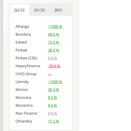
Q2/22
Q1/22
2021
Afranga
>1000 %
Bondora
68,6 %
Esketit
13,5 %
Finbee
38,9 %
Finbee (CZK)
0,0 %
HeavyFinance
-50,6 %
IUVO Group
---
Lenndy
>1000 %
Mintos
30,3 %
Moncera
8,5 %
Monestro
8,4 %
Neo Finance
0,0 %
Omaraha
17,2 %