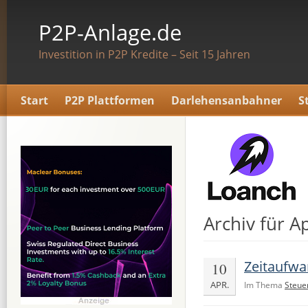
P2P-Anlage.de
Investition in P2P Kredite – Seit 15 Jahren
Start
P2P Plattformen
Darlehensanbahner
S
Archiv für A
Zeitaufwa
10
APR.
Im Thema
Steue