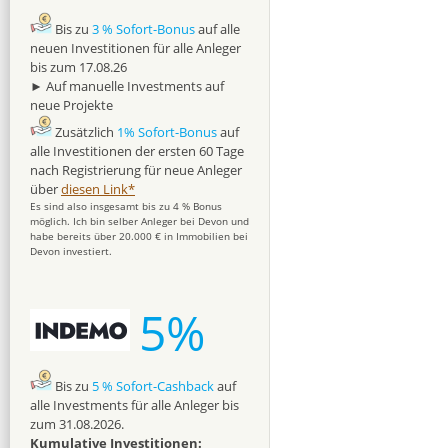
Bis zu
3 % Sofort-Bonus
auf alle
neuen Investitionen für alle Anleger
bis zum 17.08.26
► Auf manuelle Investments auf
neue Projekte
Zusätzlich
1% Sofort-Bonus
auf
alle Investitionen der ersten 60 Tage
nach Registrierung für neue Anleger
über
diesen Link*
Es sind also insgesamt bis zu 4 % Bonus
möglich. Ich bin selber Anleger bei Devon und
habe bereits über 20.000 € in Immobilien bei
Devon investiert.
5%
Bis zu
5 % Sofort-Cashback
auf
alle Investments für alle Anleger bis
zum 31.08.2026.
Kumulative Investitionen: