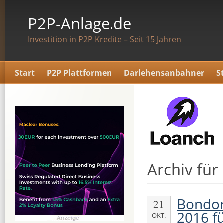
P2P-Anlage.de
Investition in P2P Kredite – Seit 15 Jahren
Start
P2P Plattformen
Darlehensanbahner
S
Archiv für
Bondor
21
2016 f
OKT.