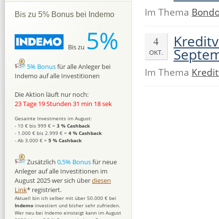
Im Thema
Bondo
Bis zu 5% Bonus bei Indemo
5%
Kredit
4
Bis zu
Septem
OKT.
5% Bonus
für alle Anleger bei
Im Thema
Kredi
Indemo auf alle Investitionen
Die Aktion läuft nur noch:
23 Tage 19 Stunden 31 min 17 sek
Gesamte Investments im August:
- 10 € bis 999 € =
3 % Cashback
- 1.000 € bis 2.999 € =
4 % Cashback
- Ab 3.000 € =
5 % Cashback
Zusätzlich
0,5% Bonus
für neue
Anleger auf alle Investitionen im
August 2025 wer sich über
diesen
Link
* registriert.
Aktuell bin ich selber mit über 50.000 € bei
Indemo
investiert und bisher sehr zufrieden.
Wer neu bei Indemo einsteigt kann im August