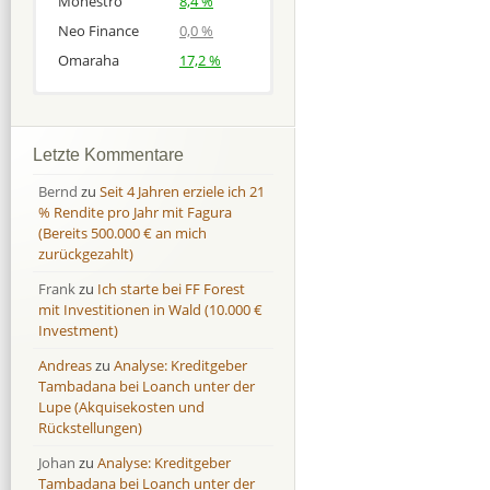
Monestro
8,4 %
Neo Finance
0,0 %
Omaraha
17,2 %
Afranga
Afranga
9,7 %
18,1 %
Bondora
Bondora
18,7 %
8,0 %
Letzte Kommentare
Esketit
Esketit
9,2 %
16,7
Bernd
zu
Seit 4 Jahren erziele ich 21
Finbee
Finbee
43,2%
35,2%
% Rendite pro Jahr mit Fagura
(Bereits 500.000 € an mich
Finbee (CZK)
Finbee (CZK)
0,0 %
0,0 %
zurückgezahlt)
HeavyFinance
HeavyFinance
41,9 %
9,3 %
Frank
zu
Ich starte bei FF Forest
IUVO Group
IUVO Group
-32,2 %
-55,0 %
mit Investitionen in Wald (10.000 €
Lenndy
Lenndy
-314,6 %
146,5 %
Investment)
Mintos
Mintos
107,5 %
13,0 %
Andreas
zu
Analyse: Kreditgeber
Moncera
Moncera
8,0 %
11,1 %
Tambadana bei Loanch unter der
Lupe (Akquisekosten und
Monestro
Monestro
9,1 %
>1000%
Rückstellungen)
Neo Finance
Neo Finance
0,0 %
0,0 %
Johan
zu
Analyse: Kreditgeber
Omaraha
Omaraha
16,4 %
18,0 %
Tambadana bei Loanch unter der