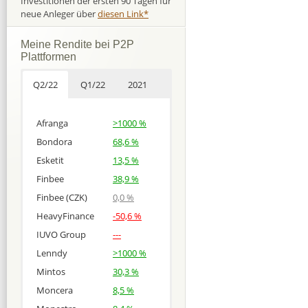
Investitionen der ersten 90 Tagen für
neue Anleger über
diesen Link*
Meine Rendite bei P2P
Plattformen
Q2/22
Q1/22
2021
Afranga
>1000 %
Bondora
68,6 %
Esketit
13,5 %
Finbee
38,9 %
Finbee (CZK)
0,0 %
HeavyFinance
-50,6 %
IUVO Group
---
Lenndy
>1000 %
Mintos
30,3 %
Moncera
8,5 %