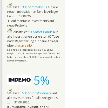
Bis zu
3 % Sofort-Bonus
auf alle
neuen Investitionen für alle Anleger
bis zum 17.08.26
► Auf manuelle Investments auf
neue Projekte
Zusätzlich
1% Sofort-Bonus
auf
alle Investitionen der ersten 60 Tage
nach Registrierung für neue Anleger
über
diesen Link*
Es sind also insgesamt bis zu 4 % Bonus
möglich. Ich bin selber Anleger bei Devon und
habe bereits über 20.000 € in Immobilien bei
Devon investiert.
5%
Bis zu
5 % Sofort-Cashback
auf
alle Investments für alle Anleger bis
zum 31.08.2026.
Kumulative Investitionen: