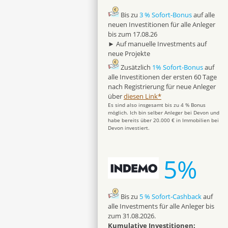
Bis zu
3 % Sofort-Bonus
auf alle
neuen Investitionen für alle Anleger
bis zum 17.08.26
► Auf manuelle Investments auf
neue Projekte
Zusätzlich
1% Sofort-Bonus
auf
alle Investitionen der ersten 60 Tage
nach Registrierung für neue Anleger
über
diesen Link*
Es sind also insgesamt bis zu 4 % Bonus
möglich. Ich bin selber Anleger bei Devon und
habe bereits über 20.000 € in Immobilien bei
Devon investiert.
5%
Bis zu
5 % Sofort-Cashback
auf
alle Investments für alle Anleger bis
zum 31.08.2026.
Kumulative Investitionen: