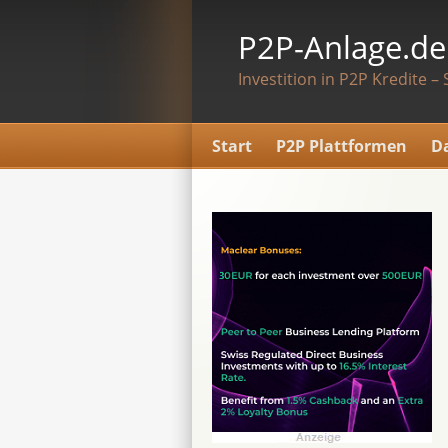
P2P-Anlage.de
Investition in P2P Kredite – 
Start
P2P Plattformen
D