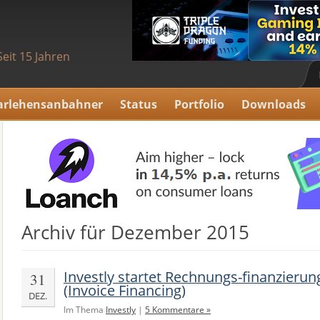
Seit 15 Jahren
arlehensanbahner
Status
Portfolio
Downloads
Archiv für Dezember 2015
Investly startet Rechnungs-finanzier
31
(Invoice Financing)
DEZ.
Im Thema
Investly
|
5 Kommentare »