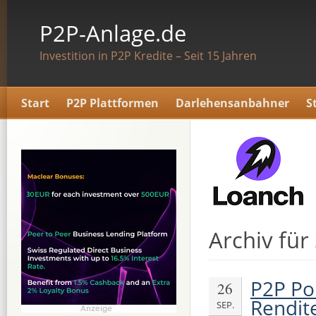
P2P-Anlage.de
Investition in P2P Kredite – Seit 15 Jahren
Start
P2P Plattformen
Darlehensanbahner
S
Archiv fü
P2P Po
26
Rendit
SEP.