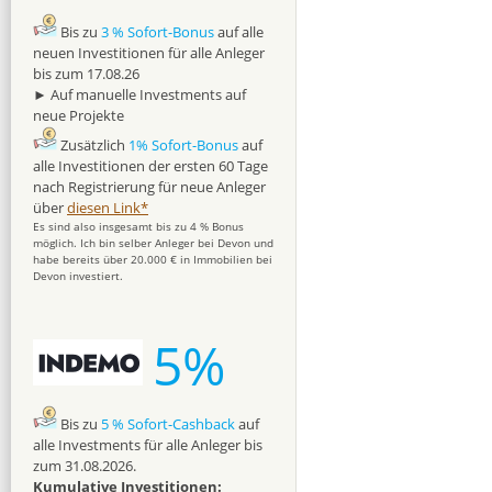
Bis zu
3 % Sofort-Bonus
auf alle
neuen Investitionen für alle Anleger
bis zum 17.08.26
► Auf manuelle Investments auf
neue Projekte
Zusätzlich
1% Sofort-Bonus
auf
alle Investitionen der ersten 60 Tage
nach Registrierung für neue Anleger
über
diesen Link*
Es sind also insgesamt bis zu 4 % Bonus
möglich. Ich bin selber Anleger bei Devon und
habe bereits über 20.000 € in Immobilien bei
Devon investiert.
5%
Bis zu
5 % Sofort-Cashback
auf
alle Investments für alle Anleger bis
zum 31.08.2026.
Kumulative Investitionen: