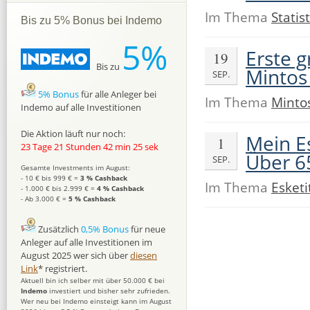
Im Thema
Statist
Bis zu 5% Bonus bei Indemo
5%
Erste 
19
Bis zu
Mintos
SEP.
5% Bonus
für alle Anleger bei
Im Thema
Minto
Indemo auf alle Investitionen
Die Aktion läuft nur noch:
Mein E
1
23 Tage 21 Stunden 42 min 24 sek
Über 65
SEP.
Gesamte Investments im August:
- 10 € bis 999 € =
3 % Cashback
Im Thema
Esketi
- 1.000 € bis 2.999 € =
4 % Cashback
- Ab 3.000 € =
5 % Cashback
Zusätzlich
0,5% Bonus
für neue
Anleger auf alle Investitionen im
August 2025 wer sich über
diesen
Link
* registriert.
Aktuell bin ich selber mit über 50.000 € bei
Indemo
investiert und bisher sehr zufrieden.
Wer neu bei Indemo einsteigt kann im August