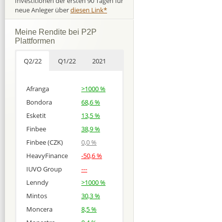
Investitionen der ersten 90 Tagen für
neue Anleger über
diesen Link*
Meine Rendite bei P2P
Plattformen
Q2/22
Q1/22
2021
Afranga
>1000 %
Bondora
68,6 %
Esketit
13,5 %
Finbee
38,9 %
Finbee (CZK)
0,0 %
HeavyFinance
-50,6 %
IUVO Group
---
Lenndy
>1000 %
Mintos
30,3 %
Moncera
8,5 %