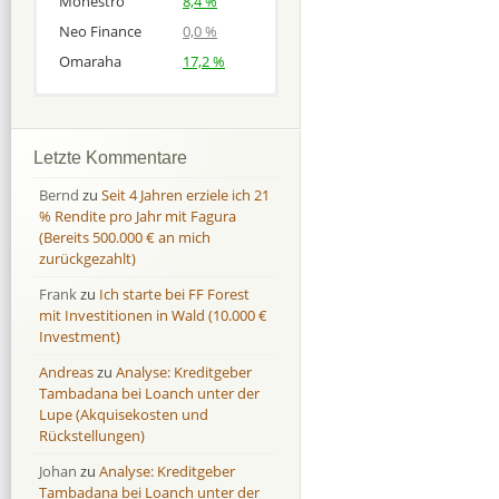
Monestro
8,4 %
Neo Finance
0,0 %
Omaraha
17,2 %
Afranga
Afranga
9,7 %
18,1 %
Bondora
Bondora
18,7 %
8,0 %
Letzte Kommentare
Esketit
Esketit
9,2 %
16,7
Bernd
zu
Seit 4 Jahren erziele ich 21
Finbee
Finbee
43,2%
35,2%
% Rendite pro Jahr mit Fagura
(Bereits 500.000 € an mich
Finbee (CZK)
Finbee (CZK)
0,0 %
0,0 %
zurückgezahlt)
HeavyFinance
HeavyFinance
41,9 %
9,3 %
Frank
zu
Ich starte bei FF Forest
IUVO Group
IUVO Group
-32,2 %
-55,0 %
mit Investitionen in Wald (10.000 €
Lenndy
Lenndy
-314,6 %
146,5 %
Investment)
Mintos
Mintos
107,5 %
13,0 %
Andreas
zu
Analyse: Kreditgeber
Moncera
Moncera
8,0 %
11,1 %
Tambadana bei Loanch unter der
Lupe (Akquisekosten und
Monestro
Monestro
9,1 %
>1000%
Rückstellungen)
Neo Finance
Neo Finance
0,0 %
0,0 %
Johan
zu
Analyse: Kreditgeber
Omaraha
Omaraha
16,4 %
18,0 %
Tambadana bei Loanch unter der