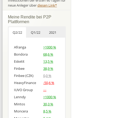
Investitionen der ersten 90 Tagen für
neue Anleger über
diesen Link*
Meine Rendite bei P2P
Plattformen
Q2/22
Q1/22
2021
Afranga
>1000 %
Bondora
68,6 %
Esketit
13,5 %
Finbee
38,9 %
Finbee (CZK)
0,0 %
HeavyFinance
-50,6 %
IUVO Group
---
Lenndy
>1000 %
Mintos
30,3 %
Moncera
8,5 %