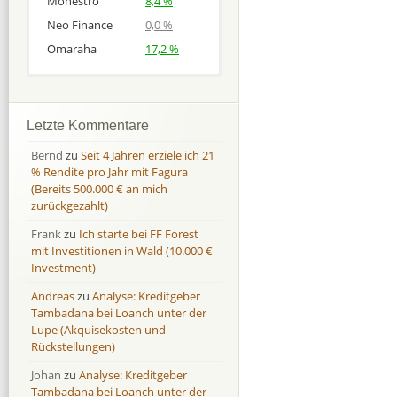
Monestro
8,4 %
Neo Finance
0,0 %
Omaraha
17,2 %
Afranga
Afranga
9,7 %
18,1 %
Bondora
Bondora
18,7 %
8,0 %
Letzte Kommentare
Esketit
Esketit
9,2 %
16,7
Bernd
zu
Seit 4 Jahren erziele ich 21
Finbee
Finbee
43,2%
35,2%
% Rendite pro Jahr mit Fagura
(Bereits 500.000 € an mich
Finbee (CZK)
Finbee (CZK)
0,0 %
0,0 %
zurückgezahlt)
HeavyFinance
HeavyFinance
41,9 %
9,3 %
Frank
zu
Ich starte bei FF Forest
IUVO Group
IUVO Group
-32,2 %
-55,0 %
mit Investitionen in Wald (10.000 €
Lenndy
Lenndy
-314,6 %
146,5 %
Investment)
Mintos
Mintos
107,5 %
13,0 %
Andreas
zu
Analyse: Kreditgeber
Moncera
Moncera
8,0 %
11,1 %
Tambadana bei Loanch unter der
Lupe (Akquisekosten und
Monestro
Monestro
9,1 %
>1000%
Rückstellungen)
Neo Finance
Neo Finance
0,0 %
0,0 %
Johan
zu
Analyse: Kreditgeber
Omaraha
Omaraha
16,4 %
18,0 %
Tambadana bei Loanch unter der