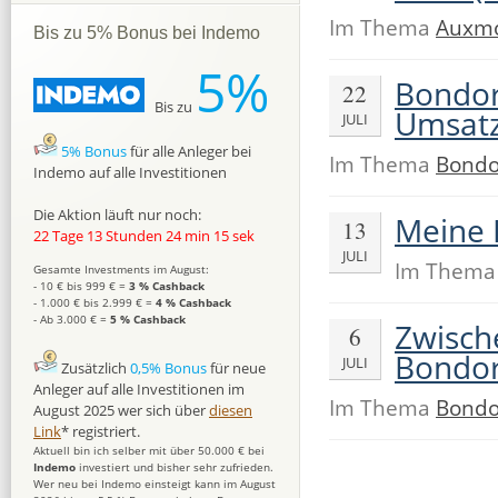
Im Thema
Auxm
Bis zu 5% Bonus bei Indemo
5%
Bondor
22
Bis zu
Umsatz
JULI
5% Bonus
für alle Anleger bei
Im Thema
Bondo
Indemo auf alle Investitionen
Die Aktion läuft nur noch:
Meine 
13
22 Tage 13 Stunden 24 min 14 sek
JULI
Im Them
Gesamte Investments im August:
- 10 € bis 999 € =
3 % Cashback
- 1.000 € bis 2.999 € =
4 % Cashback
- Ab 3.000 € =
5 % Cashback
Zwische
6
Bondor
JULI
Zusätzlich
0,5% Bonus
für neue
Anleger auf alle Investitionen im
Im Thema
Bondo
August 2025 wer sich über
diesen
Link
* registriert.
Aktuell bin ich selber mit über 50.000 € bei
Indemo
investiert und bisher sehr zufrieden.
Wer neu bei Indemo einsteigt kann im August