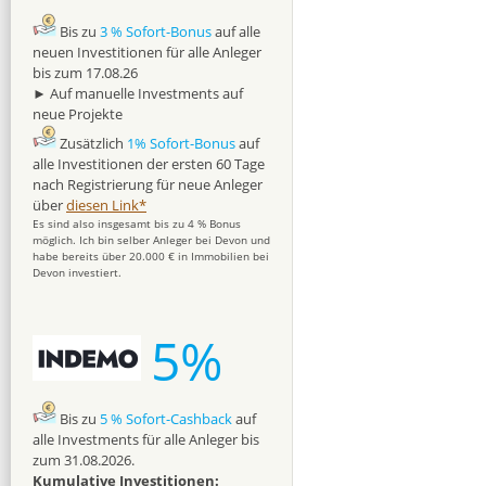
Bis zu
3 % Sofort-Bonus
auf alle
neuen Investitionen für alle Anleger
bis zum 17.08.26
► Auf manuelle Investments auf
neue Projekte
Zusätzlich
1% Sofort-Bonus
auf
alle Investitionen der ersten 60 Tage
nach Registrierung für neue Anleger
über
diesen Link*
Es sind also insgesamt bis zu 4 % Bonus
möglich. Ich bin selber Anleger bei Devon und
habe bereits über 20.000 € in Immobilien bei
Devon investiert.
5%
Bis zu
5 % Sofort-Cashback
auf
alle Investments für alle Anleger bis
zum 31.08.2026.
Kumulative Investitionen: