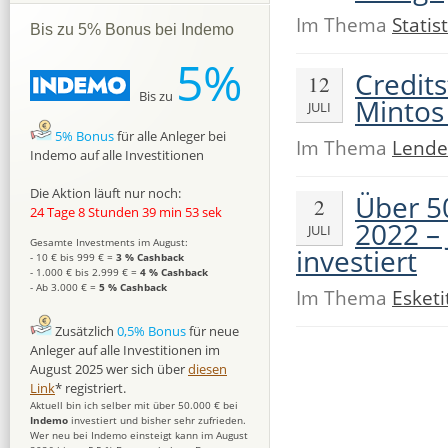
Im Thema
Statist
Bis zu 5% Bonus bei Indemo
5%
Credit
12
Bis zu
Mintos
JULI
5% Bonus
für alle Anleger bei
Im Thema
Lende
Indemo auf alle Investitionen
Die Aktion läuft nur noch:
Über 5
2
24 Tage 8 Stunden 39 min 52 sek
2022 – 
JULI
Gesamte Investments im August:
investiert
- 10 € bis 999 € =
3 % Cashback
- 1.000 € bis 2.999 € =
4 % Cashback
- Ab 3.000 € =
5 % Cashback
Im Thema
Esketi
Zusätzlich
0,5% Bonus
für neue
Anleger auf alle Investitionen im
August 2025 wer sich über
diesen
Link
* registriert.
Aktuell bin ich selber mit über 50.000 € bei
Indemo
investiert und bisher sehr zufrieden.
Wer neu bei Indemo einsteigt kann im August