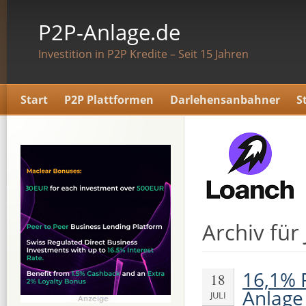
P2P-Anlage.de
Investition in P2P Kredite – Seit 15 Jahren
Start
P2P Plattformen
Darlehensanbahner
S
Archiv für 
16,1% R
18
Anlage
JULI