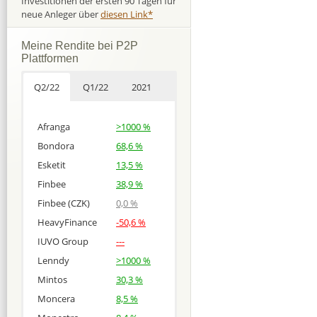
Investitionen der ersten 90 Tagen für
neue Anleger über
diesen Link*
Meine Rendite bei P2P
Plattformen
Q2/22
Q1/22
2021
Afranga
>1000 %
Bondora
68,6 %
Esketit
13,5 %
Finbee
38,9 %
Finbee (CZK)
0,0 %
HeavyFinance
-50,6 %
IUVO Group
---
Lenndy
>1000 %
Mintos
30,3 %
Moncera
8,5 %