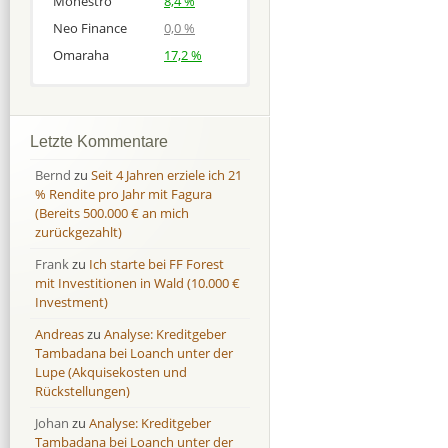
Monestro
8,4 %
Neo Finance
0,0 %
Omaraha
17,2 %
Afranga
Afranga
9,7 %
18,1 %
Bondora
Bondora
18,7 %
8,0 %
Letzte Kommentare
Esketit
Esketit
9,2 %
16,7
Bernd
zu
Seit 4 Jahren erziele ich 21
Finbee
Finbee
43,2%
35,2%
% Rendite pro Jahr mit Fagura
(Bereits 500.000 € an mich
Finbee (CZK)
Finbee (CZK)
0,0 %
0,0 %
zurückgezahlt)
HeavyFinance
HeavyFinance
41,9 %
9,3 %
Frank
zu
Ich starte bei FF Forest
IUVO Group
IUVO Group
-32,2 %
-55,0 %
mit Investitionen in Wald (10.000 €
Lenndy
Lenndy
-314,6 %
146,5 %
Investment)
Mintos
Mintos
107,5 %
13,0 %
Andreas
zu
Analyse: Kreditgeber
Moncera
Moncera
8,0 %
11,1 %
Tambadana bei Loanch unter der
Lupe (Akquisekosten und
Monestro
Monestro
9,1 %
>1000%
Rückstellungen)
Neo Finance
Neo Finance
0,0 %
0,0 %
Johan
zu
Analyse: Kreditgeber
Omaraha
Omaraha
16,4 %
18,0 %
Tambadana bei Loanch unter der