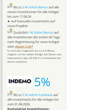
Bis zu
3 % Sofort-Bonus
auf alle
neuen Investitionen für alle Anleger
bis zum 17.08.26
► Auf manuelle Investments auf
neue Projekte
Zusätzlich
1% Sofort-Bonus
auf
alle Investitionen der ersten 60 Tage
nach Registrierung für neue Anleger
über
diesen Link*
Es sind also insgesamt bis zu 4 % Bonus
möglich. Ich bin selber Anleger bei Devon und
habe bereits über 20.000 € in Immobilien bei
Devon investiert.
5%
Bis zu
5 % Sofort-Cashback
auf
alle Investments für alle Anleger bis
zum 31.08.2026.
Kumulative Investitionen: