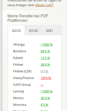
Investitionen der ersten 90 Tagen für
neue Anleger über
diesen Link*
Meine Rendite bei P2P
Plattformen
Q2/22
Q1/22
2021
Afranga
>1000 %
Bondora
68,6 %
Esketit
13,5 %
Finbee
38,9 %
Finbee (CZK)
0,0 %
HeavyFinance
-50,6 %
IUVO Group
---
Lenndy
>1000 %
Mintos
30,3 %
Moncera
8,5 %