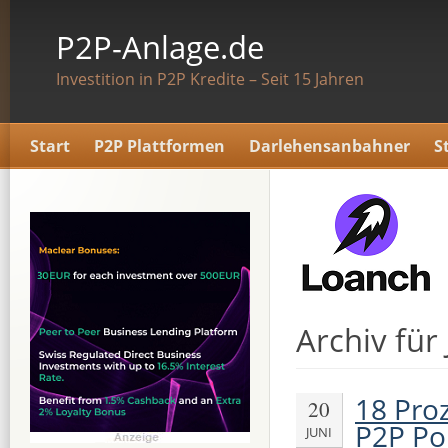
P2P-Anlage.de
Investition in P2P Kredite – Seit 15 Jahren
Start
P2P Plattformen
Darlehensanbahner
S
Archiv für
18 Pro
20
P2P Por
JUNI