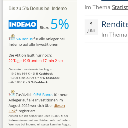
Im Thema
Statist
Bis zu 5% Bonus bei Indemo
5%
Rendit
5
Bis zu
JUNI
Im Them
5% Bonus
für alle Anleger bei
Indemo auf alle Investitionen
Die Aktion läuft nur noch:
22 Tage 19 Stunden 17 min 1 sek
Gesamte Investments im August:
- 10 € bis 999 € =
3 % Cashback
- 1.000 € bis 2.999 € =
4 % Cashback
- Ab 3.000 € =
5 % Cashback
Zusätzlich
0,5% Bonus
für neue
Anleger auf alle Investitionen im
August 2025 wer sich über
diesen
Link
* registriert.
Aktuell bin ich selber mit über 50.000 € bei
Indemo
investiert und bisher sehr zufrieden.
Wer neu bei Indemo einsteigt kann im August