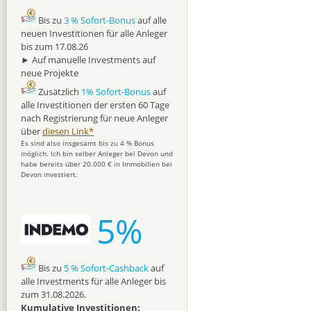
Bis zu
3 % Sofort-Bonus
auf alle
neuen Investitionen für alle Anleger
bis zum 17.08.26
► Auf manuelle Investments auf
neue Projekte
Zusätzlich
1% Sofort-Bonus
auf
alle Investitionen der ersten 60 Tage
nach Registrierung für neue Anleger
über
diesen Link*
Es sind also insgesamt bis zu 4 % Bonus
möglich. Ich bin selber Anleger bei Devon und
habe bereits über 20.000 € in Immobilien bei
Devon investiert.
5%
Bis zu
5 % Sofort-Cashback
auf
alle Investments für alle Anleger bis
zum 31.08.2026.
Kumulative Investitionen: