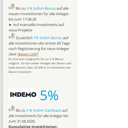
Bis zu
3 % Sofort-Bonus
auf alle
neuen Investitionen für alle Anleger
bis zum 17.08.26
► Auf manuelle Investments auf
neue Projekte
Zusätzlich
1% Sofort-Bonus
auf
alle Investitionen der ersten 60 Tage
nach Registrierung für neue Anleger
über
diesen Link*
Es sind also insgesamt bis zu 4 % Bonus
möglich. Ich bin selber Anleger bei Devon und
habe bereits über 20.000 € in Immobilien bei
Devon investiert.
5%
Bis zu
5 % Sofort-Cashback
auf
alle Investments für alle Anleger bis
zum 31.08.2026.
Kumulative Investitionen: