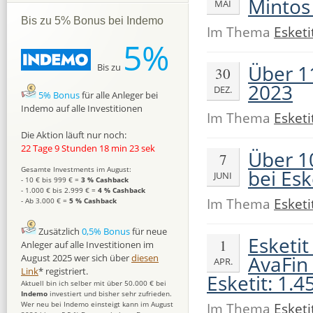
Mintos
MAI
Bis zu 5% Bonus bei Indemo
Im Thema
Esketi
5%
Über 11
Bis zu
30
2023
DEZ.
5% Bonus
für alle Anleger bei
Indemo auf alle Investitionen
Im Thema
Esketi
Die Aktion läuft nur noch:
22 Tage 9 Stunden 18 min 22 sek
Über 1
7
Gesamte Investments im August:
bei Esk
JUNI
- 10 € bis 999 € =
3 % Cashback
- 1.000 € bis 2.999 € =
4 % Cashback
Im Thema
Esketi
- Ab 3.000 € =
5 % Cashback
Zusätzlich
0,5% Bonus
für neue
Esketit
1
Anleger auf alle Investitionen im
AvaFin
August 2025 wer sich über
diesen
APR.
Link
* registriert.
Esketit: 1.4
Aktuell bin ich selber mit über 50.000 € bei
Indemo
investiert und bisher sehr zufrieden.
Im Thema
Esketi
Wer neu bei Indemo einsteigt kann im August