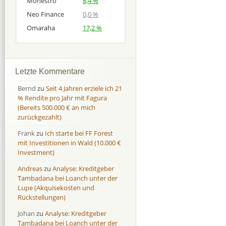
Monestro
8,4 %
Neo Finance
0,0 %
Omaraha
17,2 %
Afranga
Afranga
9,7 %
18,1 %
Bondora
Bondora
18,7 %
8,0 %
Letzte Kommentare
Esketit
Esketit
9,2 %
16,7
Bernd
zu
Seit 4 Jahren erziele ich 21
Finbee
Finbee
43,2%
35,2%
% Rendite pro Jahr mit Fagura
(Bereits 500.000 € an mich
Finbee (CZK)
Finbee (CZK)
0,0 %
0,0 %
zurückgezahlt)
HeavyFinance
HeavyFinance
41,9 %
9,3 %
Frank
zu
Ich starte bei FF Forest
IUVO Group
IUVO Group
-32,2 %
-55,0 %
mit Investitionen in Wald (10.000 €
Lenndy
Lenndy
-314,6 %
146,5 %
Investment)
Mintos
Mintos
107,5 %
13,0 %
Andreas
zu
Analyse: Kreditgeber
Moncera
Moncera
8,0 %
11,1 %
Tambadana bei Loanch unter der
Lupe (Akquisekosten und
Monestro
Monestro
9,1 %
>1000%
Rückstellungen)
Neo Finance
Neo Finance
0,0 %
0,0 %
Johan
zu
Analyse: Kreditgeber
Omaraha
Omaraha
16,4 %
18,0 %
Tambadana bei Loanch unter der