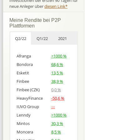
Investitionen der ersten 90 Tagen für
neue Anleger über
diesen Link*
Meine Rendite bei P2P
Plattformen
Q2/22
Q1/22
2021
Afranga
>1000 %
Bondora
68,6 %
Esketit
13,5 %
Finbee
38,9 %
Finbee (CZK)
0,0 %
HeavyFinance
-50,6 %
IUVO Group
---
Lenndy
>1000 %
Mintos
30,3 %
Moncera
8,5 %