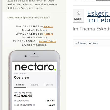
2026 bis zu 5,5 % Bonus erhalten. Dazu
meinen Werbelink nutzen und mindestens
3.000 € im August investieren.
Esketi
2
im Feb
Meine letzten größeren Einzahlungen
MäRZ
10.04.26
=
12.400 €
zu
Nectaro
Im Thema
Esketi
Grund:
4 % Cashback
09.04.26
=
12.500 €
zu
Nectaro
Grund:
4 % Cashback
13.10.25
=
8.550 €
zu
Asterra Estate
« Ältere Einträge
Grund:
5 % Cashback