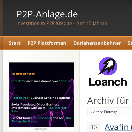
P2P-Anlage.de
Investition in P2P Kredite – Seit 15 Jahren
Start
P2P Plattformen
Darlehensanbahner
S
Archiv für 
« Ältere Einträge
Avafin
13