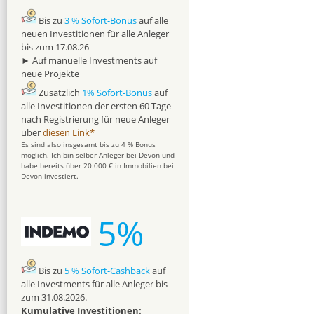
Bis zu
3 % Sofort-Bonus
auf alle
neuen Investitionen für alle Anleger
bis zum 17.08.26
► Auf manuelle Investments auf
neue Projekte
Zusätzlich
1% Sofort-Bonus
auf
alle Investitionen der ersten 60 Tage
nach Registrierung für neue Anleger
über
diesen Link*
Es sind also insgesamt bis zu 4 % Bonus
möglich. Ich bin selber Anleger bei Devon und
habe bereits über 20.000 € in Immobilien bei
Devon investiert.
5%
Bis zu
5 % Sofort-Cashback
auf
alle Investments für alle Anleger bis
zum 31.08.2026.
Kumulative Investitionen: