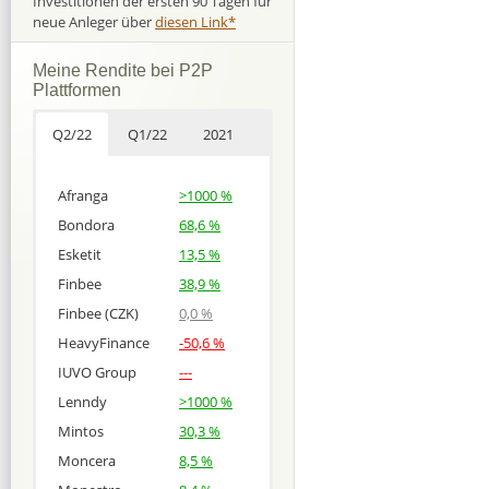
Investitionen der ersten 90 Tagen für
neue Anleger über
diesen Link*
Meine Rendite bei P2P
Plattformen
Q2/22
Q1/22
2021
Afranga
>1000 %
Bondora
68,6 %
Esketit
13,5 %
Finbee
38,9 %
Finbee (CZK)
0,0 %
HeavyFinance
-50,6 %
IUVO Group
---
Lenndy
>1000 %
Mintos
30,3 %
Moncera
8,5 %