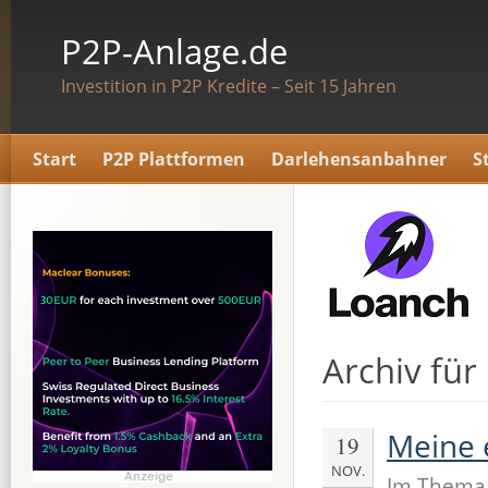
P2P-Anlage.de
Investition in P2P Kredite – Seit 15 Jahren
Start
P2P Plattformen
Darlehensanbahner
S
Archiv fü
Meine 
19
NOV.
Im Them