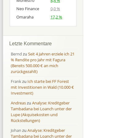
Monestro
8,4 %
Neo Finance
0,0 %
Omaraha
17,2 %
Afranga
Afranga
9,7 %
18,1 %
Bondora
Bondora
18,7 %
8,0 %
Letzte Kommentare
Esketit
Esketit
9,2 %
16,7
Bernd
zu
Seit 4 Jahren erziele ich 21
Finbee
Finbee
43,2%
35,2%
% Rendite pro Jahr mit Fagura
(Bereits 500.000 € an mich
Finbee (CZK)
Finbee (CZK)
0,0 %
0,0 %
zurückgezahlt)
HeavyFinance
HeavyFinance
41,9 %
9,3 %
Frank
zu
Ich starte bei FF Forest
IUVO Group
IUVO Group
-32,2 %
-55,0 %
mit Investitionen in Wald (10.000 €
Lenndy
Lenndy
-314,6 %
146,5 %
Investment)
Mintos
Mintos
107,5 %
13,0 %
Andreas
zu
Analyse: Kreditgeber
Moncera
Moncera
8,0 %
11,1 %
Tambadana bei Loanch unter der
Lupe (Akquisekosten und
Monestro
Monestro
9,1 %
>1000%
Rückstellungen)
Neo Finance
Neo Finance
0,0 %
0,0 %
Johan
zu
Analyse: Kreditgeber
Omaraha
Omaraha
16,4 %
18,0 %
Tambadana bei Loanch unter der