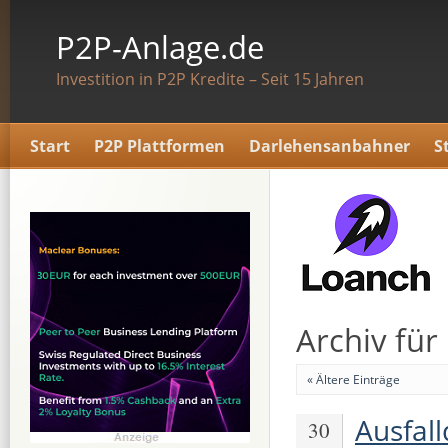
P2P-Anlage.de
Investition in P2P Kredite – Seit 15 Jahren
Start
P2P Plattformen
Darlehensanbahner
S
Archiv fü
« Ältere Einträge
Ausfal
30