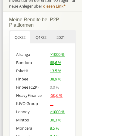
Investitionen der ersten 90 Tagen für
neue Anleger über
diesen Link*
Meine Rendite bei P2P
Plattformen
Q2/22
Q1/22
2021
Afranga
>1000 %
Bondora
68,6 %
Esketit
13,5 %
Finbee
38,9 %
Finbee (CZK)
0,0 %
HeavyFinance
-50,6 %
IUVO Group
---
Lenndy
>1000 %
Mintos
30,3 %
Moncera
8,5 %