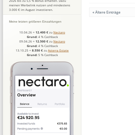
2026 bis zu 5,5 % Bonus erhalten. Dazu
meinen Werbelink nutzen und mindestens
3.000 € im August investieren.
« Ältere Einträge
Meine letzten größeren Einzahlungen
10.04.26
=
12.400 €
zu
Nectaro
Grund:
4 % Cashback
09.04.26
=
12.500 €
zu
Nectaro
Grund:
4 % Cashback
13.10.25
=
8.550 €
zu
Asterra Estate
Grund:
5 % Cashback