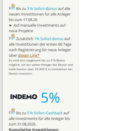
Bis zu
3 % Sofort-Bonus
auf alle
neuen Investitionen für alle Anleger
bis zum 17.08.26
► Auf manuelle Investments auf
neue Projekte
Zusätzlich
1% Sofort-Bonus
auf
alle Investitionen der ersten 60 Tage
nach Registrierung für neue Anleger
über
diesen Link*
Es sind also insgesamt bis zu 4 % Bonus
möglich. Ich bin selber Anleger bei Devon und
habe bereits über 20.000 € in Immobilien bei
Devon investiert.
5%
Bis zu
5 % Sofort-Cashback
auf
alle Investments für alle Anleger bis
zum 31.08.2026.
Kumulative Investitionen: