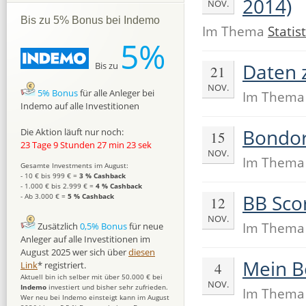
2014)
NOV.
Bis zu 5% Bonus bei Indemo
Im Thema
Statist
5%
Daten 
Bis zu
21
NOV.
5% Bonus
für alle Anleger bei
Im Them
Indemo auf alle Investitionen
Bondor
Die Aktion läuft nur noch:
15
23 Tage 9 Stunden 27 min 22 sek
NOV.
Im Them
Gesamte Investments im August:
- 10 € bis 999 € =
3 % Cashback
- 1.000 € bis 2.999 € =
4 % Cashback
BB Sco
- Ab 3.000 € =
5 % Cashback
12
NOV.
Im Them
Zusätzlich
0,5% Bonus
für neue
Anleger auf alle Investitionen im
August 2025 wer sich über
diesen
Mein B
4
Link
* registriert.
Aktuell bin ich selber mit über 50.000 € bei
NOV.
Indemo
investiert und bisher sehr zufrieden.
Im Them
Wer neu bei Indemo einsteigt kann im August