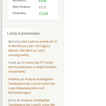
Monestro
8,4 %
Neo Finance
0,0 %
Omaraha
17,2 %
Afranga
Afranga
9,7 %
18,1 %
Bondora
Bondora
18,7 %
8,0 %
Letzte Kommentare
Esketit
Esketit
9,2 %
16,7
Bernd
zu
Seit 4 Jahren erziele ich 21
Finbee
Finbee
43,2%
35,2%
% Rendite pro Jahr mit Fagura
(Bereits 500.000 € an mich
Finbee (CZK)
Finbee (CZK)
0,0 %
0,0 %
zurückgezahlt)
HeavyFinance
HeavyFinance
41,9 %
9,3 %
Frank
zu
Ich starte bei FF Forest
IUVO Group
IUVO Group
-32,2 %
-55,0 %
mit Investitionen in Wald (10.000 €
Lenndy
Lenndy
-314,6 %
146,5 %
Investment)
Mintos
Mintos
107,5 %
13,0 %
Andreas
zu
Analyse: Kreditgeber
Moncera
Moncera
8,0 %
11,1 %
Tambadana bei Loanch unter der
Lupe (Akquisekosten und
Monestro
Monestro
9,1 %
>1000%
Rückstellungen)
Neo Finance
Neo Finance
0,0 %
0,0 %
Johan
zu
Analyse: Kreditgeber
Omaraha
Omaraha
16,4 %
18,0 %
Tambadana bei Loanch unter der