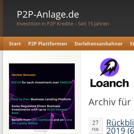
P2P-Anlage.de
Investition in P2P Kredite – Seit 15 Jahren
Start
P2P Plattformen
Darlehensanbahner
S
Archiv für
Rückbl
27
2019 (
FEB.