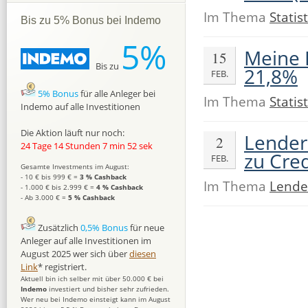
Im Thema
Statist
Bis zu 5% Bonus bei Indemo
5%
Meine 
15
Bis zu
21,8%
FEB.
5% Bonus
für alle Anleger bei
Im Thema
Statist
Indemo auf alle Investitionen
Die Aktion läuft nur noch:
Lender
2
24 Tage 14 Stunden 7 min 51 sek
zu Cred
FEB.
Gesamte Investments im August:
- 10 € bis 999 € =
3 % Cashback
Im Thema
Lende
- 1.000 € bis 2.999 € =
4 % Cashback
- Ab 3.000 € =
5 % Cashback
Zusätzlich
0,5% Bonus
für neue
Anleger auf alle Investitionen im
August 2025 wer sich über
diesen
Link
* registriert.
Aktuell bin ich selber mit über 50.000 € bei
Indemo
investiert und bisher sehr zufrieden.
Wer neu bei Indemo einsteigt kann im August