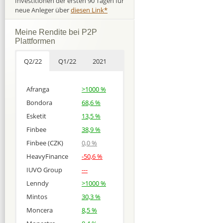
Investitionen der ersten 90 Tagen für
neue Anleger über
diesen Link*
Meine Rendite bei P2P
Plattformen
Q2/22
Q1/22
2021
Afranga
>1000 %
Bondora
68,6 %
Esketit
13,5 %
Finbee
38,9 %
Finbee (CZK)
0,0 %
HeavyFinance
-50,6 %
IUVO Group
---
Lenndy
>1000 %
Mintos
30,3 %
Moncera
8,5 %