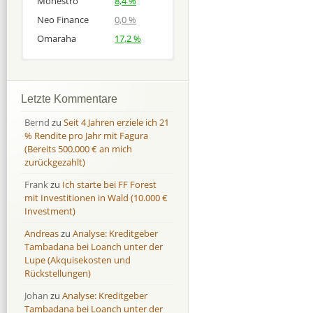
Monestro
8,4 %
Neo Finance
0,0 %
Omaraha
17,2 %
Afranga
Afranga
9,7 %
18,1 %
Bondora
Bondora
18,7 %
8,0 %
Letzte Kommentare
Esketit
Esketit
9,2 %
16,7
Bernd
zu
Seit 4 Jahren erziele ich 21
Finbee
Finbee
43,2%
35,2%
% Rendite pro Jahr mit Fagura
(Bereits 500.000 € an mich
Finbee (CZK)
Finbee (CZK)
0,0 %
0,0 %
zurückgezahlt)
HeavyFinance
HeavyFinance
41,9 %
9,3 %
Frank
zu
Ich starte bei FF Forest
IUVO Group
IUVO Group
-32,2 %
-55,0 %
mit Investitionen in Wald (10.000 €
Lenndy
Lenndy
-314,6 %
146,5 %
Investment)
Mintos
Mintos
107,5 %
13,0 %
Andreas
zu
Analyse: Kreditgeber
Moncera
Moncera
8,0 %
11,1 %
Tambadana bei Loanch unter der
Lupe (Akquisekosten und
Monestro
Monestro
9,1 %
>1000%
Rückstellungen)
Neo Finance
Neo Finance
0,0 %
0,0 %
Johan
zu
Analyse: Kreditgeber
Omaraha
Omaraha
16,4 %
18,0 %
Tambadana bei Loanch unter der