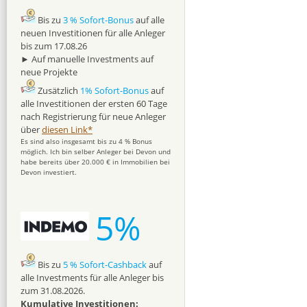
Bis zu
3 % Sofort-Bonus
auf alle
neuen Investitionen für alle Anleger
bis zum 17.08.26
► Auf manuelle Investments auf
neue Projekte
Zusätzlich
1% Sofort-Bonus
auf
alle Investitionen der ersten 60 Tage
nach Registrierung für neue Anleger
über
diesen Link*
Es sind also insgesamt bis zu 4 % Bonus
möglich. Ich bin selber Anleger bei Devon und
habe bereits über 20.000 € in Immobilien bei
Devon investiert.
5%
Bis zu
5 % Sofort-Cashback
auf
alle Investments für alle Anleger bis
zum 31.08.2026.
Kumulative Investitionen: