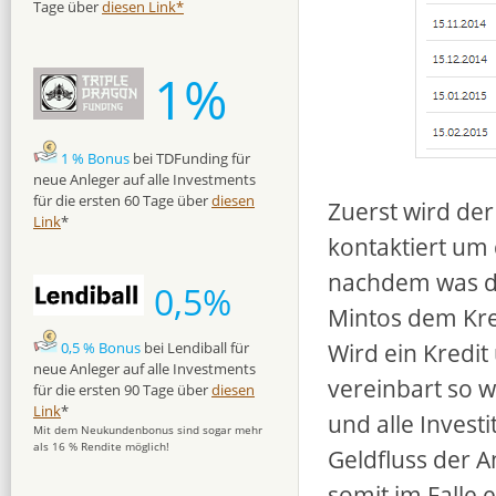
Tage über
diesen Link*
1%
1 % Bonus
bei TDFunding für
neue Anleger auf alle Investments
für die ersten 60 Tage über
diesen
Zuerst wird der
Link
*
kontaktiert um
nachdem was di
0,5%
Mintos dem Kre
Wird ein Kredit
0,5 % Bonus
bei Lendiball für
neue Anleger auf alle Investments
vereinbart so 
für die ersten 90 Tage über
diesen
Link
*
und alle Invest
Mit dem Neukundenbonus sind sogar mehr
als 16 % Rendite möglich!
Geldfluss der An
somit im Falle 