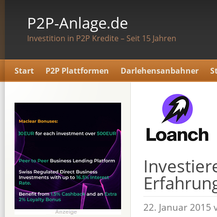
P2P-Anlage.de
Investition in P2P Kredite – Seit 15 Jahren
Start
P2P Plattformen
Darlehensanbahner
S
Investier
Erfahrun
22. Januar 2015