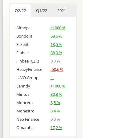
Q2/22
Q1/22
2021
Afranga
>1000 %
Bondora
68,6 %
Esketit
13,5 %
Finbee
38,9 %
Finbee (CZK)
0,0 %
HeavyFinance
-50,6 %
IUVO Group
---
Lenndy
>1000 %
Mintos
30,3 %
Moncera
8,5 %
Monestro
8,4 %
Neo Finance
0,0 %
Omaraha
17,2 %