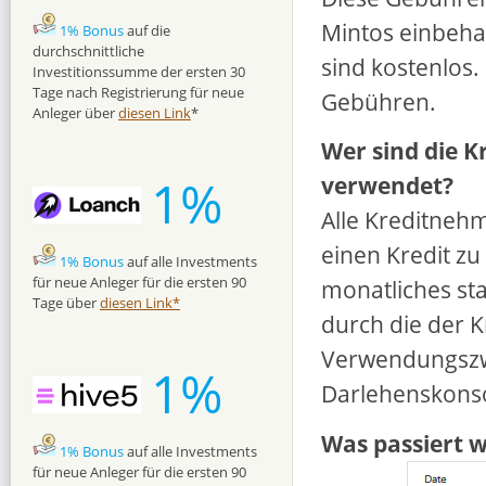
Mintos einbeha
1% Bonus
auf die
durchschnittliche
sind kostenlos.
Investitionssumme der ersten 30
Tage nach Registrierung für neue
Gebühren.
Anleger über
diesen Link
*
Wer sind die K
1%
verwendet?
Alle Kreditneh
einen Kredit zu
1% Bonus
auf alle Investments
für neue Anleger für die ersten 90
monatliches st
Tage über
diesen Link*
durch die der K
Verwendungszw
1%
Darlehenskonso
Was passiert w
1% Bonus
auf alle Investments
für neue Anleger für die ersten 90