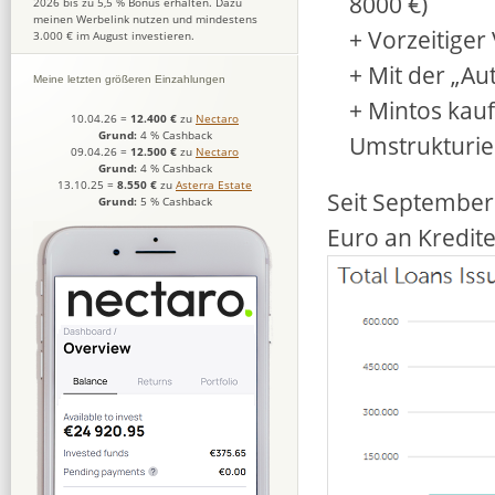
8000 €)
2026 bis zu 5,5 % Bonus erhalten. Dazu
meinen Werbelink nutzen und mindestens
+ Vorzeitige
3.000 € im August investieren.
+ Mit der „Au
Meine letzten größeren Einzahlungen
+ Mintos kauf
10.04.26
=
12.400 €
zu
Nectaro
Grund:
4 % Cashback
Umstrukturie
09.04.26
=
12.500 €
zu
Nectaro
Grund:
4 % Cashback
13.10.25
=
8.550 €
zu
Asterra Estate
Seit September 
Grund:
5 % Cashback
Euro an Kredite