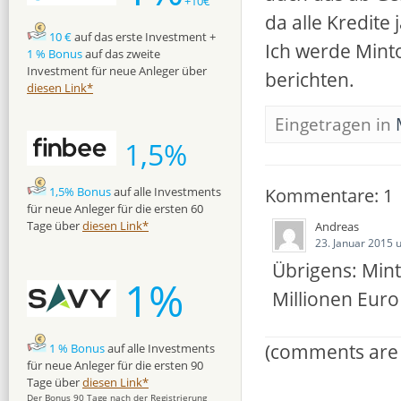
+10€
da alle Kredite 
10 €
auf das erste Investment +
Ich werde Mint
1 % Bonus
auf das zweite
Investment für neue Anleger über
berichten.
diesen Link*
Eingetragen in
1,5%
Kommentare: 1
1,5% Bonus
auf alle Investments
für neue Anleger für die ersten 60
Tage über
diesen Link*
Andreas
23. Januar 2015 
Übrigens: Mint
1%
Millionen Euro
(comments are 
1 % Bonus
auf alle Investments
für neue Anleger für die ersten 90
Tage über
diesen Link*
Der Bonus 90 Tage nach der Registrierung