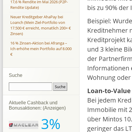
17,6 % Rendite im Mai 2026 (P2P-
bis zu 90% der
Rendite Update)
Neuer Kreditgeber AhaPay bei
Beispiel: Wurde
Loanch (Mein Ziel-Portfolio von
17.500 € erreicht, monatlich 200+ €
Kreditnehmer m
Zinsen)
Kreditprojekt k
16 % Zinsen-Aktion bei Afranga –
und 3 kleine B
Ich erhöhe mein Portfolio auf 8.000
€
der Partnerfirm
Informationen 
Suche
Wohnung oder in
Loan-to-Value 
Bei jedem Kredi
Aktuelle Cashback und
Immobilie mit 2
Bonusaktionen: (Anzeigen)
3%
über Mintos 10.
geringer das LT