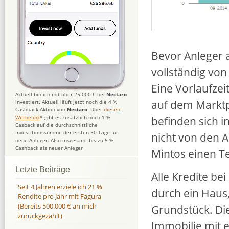
Bevor Anleger a
vollständig von 
Eine Vorlaufzeit
Aktuell bin ich mit über 25.000 € bei
Nectaro
auf dem Marktpl
investiert. Aktuell läuft jetzt noch die 4 %
Cashback-Aktion von
Nectaro
. Über
diesen
befinden sich 
Werbelink
* gibt es zusätzlich noch 1 %
Casback auf die durchschnittliche
Investitionssumme der ersten 30 Tage für
nicht von den A
neue Anleger. Also insgesamt bis zu 5 %
Cashback als neuer Anleger
Mintos einen Te
Letzte Beiträge
Alle Kredite be
Seit 4 Jahren erziele ich 21 %
durch ein Haus,
Rendite pro Jahr mit Fagura
(Bereits 500.000 € an mich
Grundstück. Die
zurückgezahlt)
Immobilie mit 