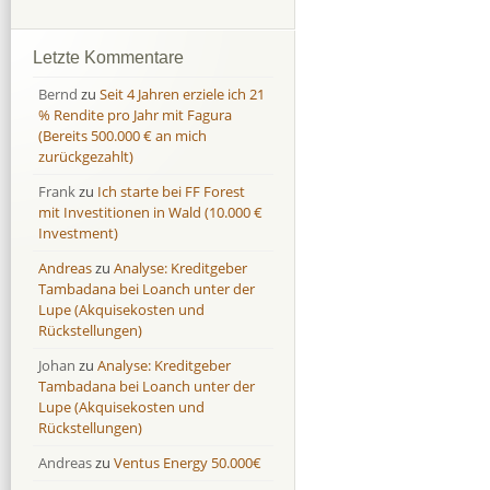
Afranga
Afranga
9,7 %
18,1 %
Bondora
Bondora
18,7 %
8,0 %
Letzte Kommentare
Esketit
Esketit
9,2 %
16,7
Bernd
zu
Seit 4 Jahren erziele ich 21
Finbee
Finbee
43,2%
35,2%
% Rendite pro Jahr mit Fagura
(Bereits 500.000 € an mich
Finbee (CZK)
Finbee (CZK)
0,0 %
0,0 %
zurückgezahlt)
HeavyFinance
HeavyFinance
41,9 %
9,3 %
Frank
zu
Ich starte bei FF Forest
IUVO Group
IUVO Group
-32,2 %
-55,0 %
mit Investitionen in Wald (10.000 €
Lenndy
Lenndy
-314,6 %
146,5 %
Investment)
Mintos
Mintos
107,5 %
13,0 %
Andreas
zu
Analyse: Kreditgeber
Moncera
Moncera
8,0 %
11,1 %
Tambadana bei Loanch unter der
Lupe (Akquisekosten und
Monestro
Monestro
9,1 %
>1000%
Rückstellungen)
Neo Finance
Neo Finance
0,0 %
0,0 %
Johan
zu
Analyse: Kreditgeber
Omaraha
Omaraha
16,4 %
18,0 %
Tambadana bei Loanch unter der
Lupe (Akquisekosten und
Rückstellungen)
Andreas
zu
Ventus Energy 50.000€