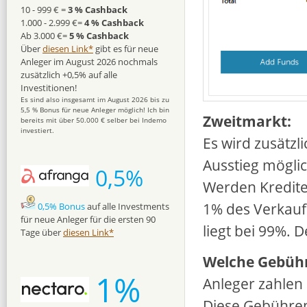
10 - 999 € =
3 % Cashback
1.000 - 2.999 €=
4 % Cashback
Ab 3.000 €=
5 % Cashback
Über
diesen Link*
gibt es für neue
Anleger im August 2026 nochmals
zusätzlich +0,5% auf alle
Investitionen!
Es sind also insgesamt im August 2026 bis zu
5,5 % Bonus für neue Anleger möglich! Ich bin
Zweitmarkt:
bereits mit über 50.000 € selber bei Indemo
investiert.
Es wird zusätzl
Ausstieg möglic
0,5%
Werden Kredite 
1% des Verkauf
0,5% Bonus
auf alle Investments
für neue Anleger für die ersten 90
liegt bei 99%. 
Tage über
diesen Link*
Welche Gebühre
1%
Anleger zahlen
Diese Gebühre