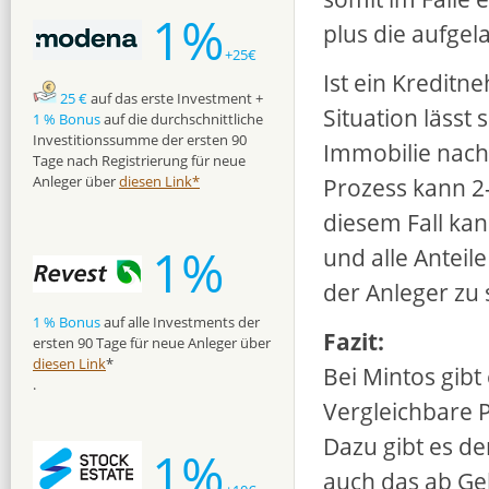
1%
plus die aufgel
+25€
Ist ein Kreditn
25 €
auf das erste Investment +
Situation lässt 
1 % Bonus
auf die durchschnittliche
Investitionssumme der ersten 90
Immobilie nach 
Tage nach Registrierung für neue
Prozess kann 2
Anleger über
diesen Link*
diesem Fall ka
1%
und alle Anteil
der Anleger zu 
1 % Bonus
auf alle Investments der
Fazit:
ersten 90 Tage für neue Anleger über
diesen Link
*
Bei Mintos gibt
.
Vergleichbare P
Dazu gibt es de
1%
auch das ab Geb