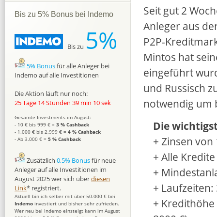
Seit gut 2 Woc
Bis zu 5% Bonus bei Indemo
Anleger aus de
5%
P2P-Kreditmark
Bis zu
Mintos hat sein
5% Bonus
für alle Anleger bei
eingeführt wurde
Indemo auf alle Investitionen
und Russisch zu
Die Aktion läuft nur noch:
notwendig um b
25 Tage 14 Stunden 39 min 9 sek
Gesamte Investments im August:
Die wichtigs
- 10 € bis 999 € =
3 % Cashback
- 1.000 € bis 2.999 € =
4 % Cashback
+ Zinsen von
- Ab 3.000 € =
5 % Cashback
+ Alle Kredit
Zusätzlich
0,5% Bonus
für neue
+ Mindestanl
Anleger auf alle Investitionen im
August 2025 wer sich über
diesen
+ Laufzeiten:
Link
* registriert.
Aktuell bin ich selber mit über 50.000 € bei
+ Kredithöhe 
Indemo
investiert und bisher sehr zufrieden.
Wer neu bei Indemo einsteigt kann im August