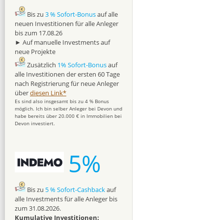
Bis zu
3 % Sofort-Bonus
auf alle
neuen Investitionen für alle Anleger
bis zum 17.08.26
► Auf manuelle Investments auf
neue Projekte
Zusätzlich
1% Sofort-Bonus
auf
alle Investitionen der ersten 60 Tage
nach Registrierung für neue Anleger
über
diesen Link*
Es sind also insgesamt bis zu 4 % Bonus
möglich. Ich bin selber Anleger bei Devon und
habe bereits über 20.000 € in Immobilien bei
Devon investiert.
5%
Bis zu
5 % Sofort-Cashback
auf
alle Investments für alle Anleger bis
zum 31.08.2026.
Kumulative Investitionen: