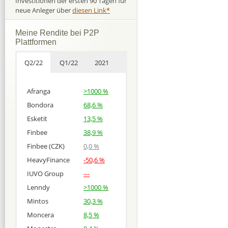
Investitionen der ersten 90 Tagen für
neue Anleger über
diesen Link*
Meine Rendite bei P2P
Plattformen
Q2/22
Q1/22
2021
Afranga
>1000 %
Bondora
68,6 %
Esketit
13,5 %
Finbee
38,9 %
Finbee (CZK)
0,0 %
HeavyFinance
-50,6 %
IUVO Group
---
Lenndy
>1000 %
Mintos
30,3 %
Moncera
8,5 %