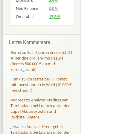
Monestro
8,4 %
Neo Finance
0,0 %
Omaraha
17,2 %
Afranga
Afranga
9,7 %
18,1 %
Bondora
Bondora
18,7 %
8,0 %
Letzte Kommentare
Esketit
Esketit
9,2 %
16,7
Bernd
zu
Seit 4 Jahren erziele ich 21
Finbee
Finbee
43,2%
35,2%
% Rendite pro Jahr mit Fagura
(Bereits 500.000 € an mich
Finbee (CZK)
Finbee (CZK)
0,0 %
0,0 %
zurückgezahlt)
HeavyFinance
HeavyFinance
41,9 %
9,3 %
Frank
zu
Ich starte bei FF Forest
IUVO Group
IUVO Group
-32,2 %
-55,0 %
mit Investitionen in Wald (10.000 €
Lenndy
Lenndy
-314,6 %
146,5 %
Investment)
Mintos
Mintos
107,5 %
13,0 %
Andreas
zu
Analyse: Kreditgeber
Moncera
Moncera
8,0 %
11,1 %
Tambadana bei Loanch unter der
Lupe (Akquisekosten und
Monestro
Monestro
9,1 %
>1000%
Rückstellungen)
Neo Finance
Neo Finance
0,0 %
0,0 %
Johan
zu
Analyse: Kreditgeber
Omaraha
Omaraha
16,4 %
18,0 %
Tambadana bei Loanch unter der