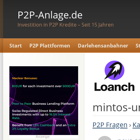
P2P-Anlage.de
Investition in P2P Kredite – Seit 15 Jahren
Start
P2P Plattformen
Darlehensanbahner
S
mintos-u
P2P Fragen
›
Ka