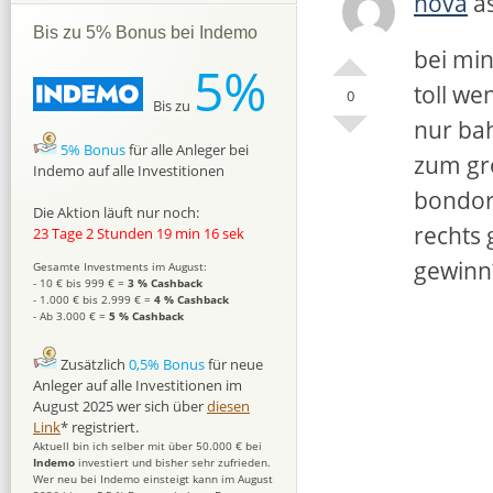
nova
as
Bis zu 5% Bonus bei Indemo
bei min
5%
toll we
0
Bis zu
nur bah
5% Bonus
für alle Anleger bei
zum gro
Indemo auf alle Investitionen
bondora
Die Aktion läuft nur noch:
rechts 
23 Tage 2 Stunden 19 min 15 sek
gewinn
Gesamte Investments im August:
- 10 € bis 999 € =
3 % Cashback
- 1.000 € bis 2.999 € =
4 % Cashback
- Ab 3.000 € =
5 % Cashback
Zusätzlich
0,5% Bonus
für neue
Anleger auf alle Investitionen im
August 2025 wer sich über
diesen
Link
* registriert.
Aktuell bin ich selber mit über 50.000 € bei
Indemo
investiert und bisher sehr zufrieden.
Wer neu bei Indemo einsteigt kann im August