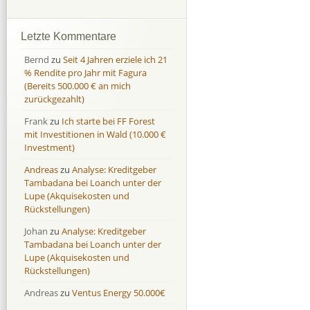
Afranga
Afranga
9,7 %
18,1 %
Bondora
Bondora
18,7 %
8,0 %
Letzte Kommentare
Esketit
Esketit
9,2 %
16,7
Bernd
zu
Seit 4 Jahren erziele ich 21
Finbee
Finbee
43,2%
35,2%
% Rendite pro Jahr mit Fagura
(Bereits 500.000 € an mich
Finbee (CZK)
Finbee (CZK)
0,0 %
0,0 %
zurückgezahlt)
HeavyFinance
HeavyFinance
41,9 %
9,3 %
Frank
zu
Ich starte bei FF Forest
IUVO Group
IUVO Group
-32,2 %
-55,0 %
mit Investitionen in Wald (10.000 €
Lenndy
Lenndy
-314,6 %
146,5 %
Investment)
Mintos
Mintos
107,5 %
13,0 %
Andreas
zu
Analyse: Kreditgeber
Moncera
Moncera
8,0 %
11,1 %
Tambadana bei Loanch unter der
Lupe (Akquisekosten und
Monestro
Monestro
9,1 %
>1000%
Rückstellungen)
Neo Finance
Neo Finance
0,0 %
0,0 %
Johan
zu
Analyse: Kreditgeber
Omaraha
Omaraha
16,4 %
18,0 %
Tambadana bei Loanch unter der
Lupe (Akquisekosten und
Rückstellungen)
Andreas
zu
Ventus Energy 50.000€