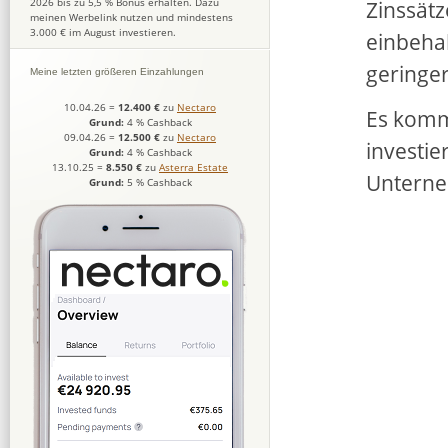
Zinssät
2026 bis zu 5,5 % Bonus erhalten. Dazu
meinen Werbelink nutzen und mindestens
3.000 € im August investieren.
einbehal
geringer
Meine letzten größeren Einzahlungen
10.04.26
=
12.400 €
zu
Nectaro
Es komm
Grund:
4 % Cashback
09.04.26
=
12.500 €
zu
Nectaro
investie
Grund:
4 % Cashback
13.10.25
=
8.550 €
zu
Asterra Estate
Unterne
Grund:
5 % Cashback