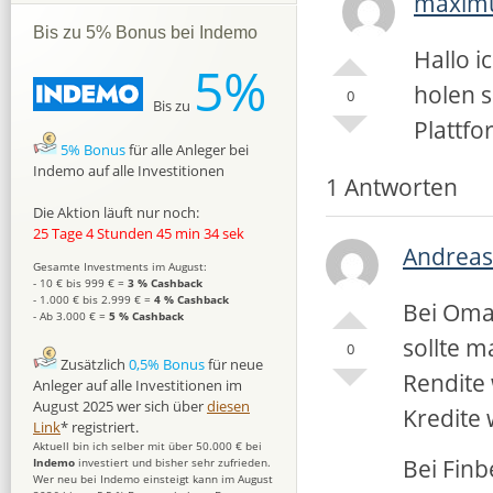
maxim
Bis zu 5% Bonus bei Indemo
Hallo i
5%
holen 
0
Bis zu
Plattfo
5% Bonus
für alle Anleger bei
Indemo auf alle Investitionen
1 Antworten
Die Aktion läuft nur noch:
25 Tage 4 Stunden 45 min 33 sek
Andreas
Gesamte Investments im August:
- 10 € bis 999 € =
3 % Cashback
- 1.000 € bis 2.999 € =
4 % Cashback
Bei Omar
- Ab 3.000 € =
5 % Cashback
sollte m
0
Zusätzlich
0,5% Bonus
für neue
Rendite 
Anleger auf alle Investitionen im
August 2025 wer sich über
diesen
Kredite 
Link
* registriert.
Aktuell bin ich selber mit über 50.000 € bei
Bei Finb
Indemo
investiert und bisher sehr zufrieden.
Wer neu bei Indemo einsteigt kann im August