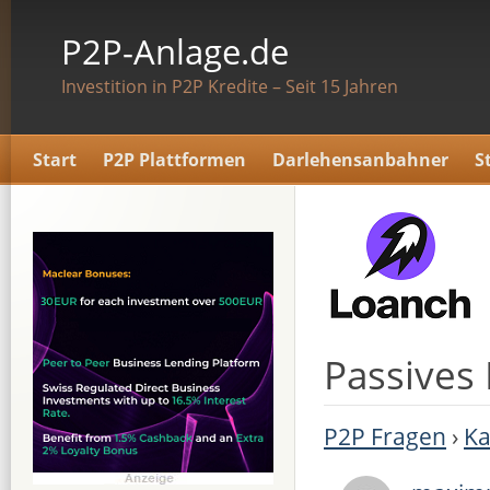
P2P-Anlage.de
Investition in P2P Kredite – Seit 15 Jahren
Start
P2P Plattformen
Darlehensanbahner
S
Passives
P2P Fragen
›
Ka