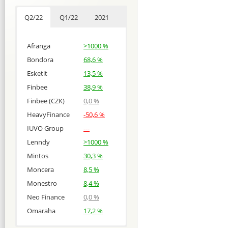
Q2/22
Q1/22
2021
Afranga
>1000 %
Bondora
68,6 %
Esketit
13,5 %
Finbee
38,9 %
Finbee (CZK)
0,0 %
HeavyFinance
-50,6 %
IUVO Group
---
Lenndy
>1000 %
Mintos
30,3 %
Moncera
8,5 %
Monestro
8,4 %
Neo Finance
0,0 %
Omaraha
17,2 %