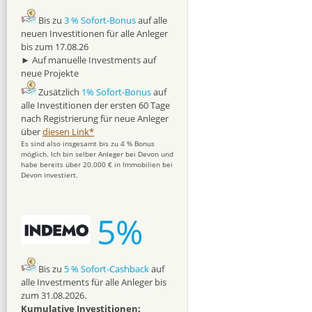
Bis zu
3 % Sofort-Bonus
auf alle
neuen Investitionen für alle Anleger
bis zum 17.08.26
► Auf manuelle Investments auf
neue Projekte
Zusätzlich
1% Sofort-Bonus
auf
alle Investitionen der ersten 60 Tage
nach Registrierung für neue Anleger
über
diesen Link*
Es sind also insgesamt bis zu 4 % Bonus
möglich. Ich bin selber Anleger bei Devon und
habe bereits über 20.000 € in Immobilien bei
Devon investiert.
5%
Bis zu
5 % Sofort-Cashback
auf
alle Investments für alle Anleger bis
zum 31.08.2026.
Kumulative Investitionen: