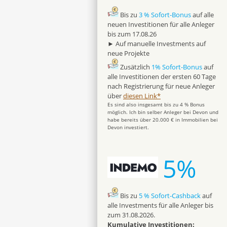
Bis zu
3 % Sofort-Bonus
auf alle
neuen Investitionen für alle Anleger
bis zum 17.08.26
► Auf manuelle Investments auf
neue Projekte
Zusätzlich
1% Sofort-Bonus
auf
alle Investitionen der ersten 60 Tage
nach Registrierung für neue Anleger
über
diesen Link*
Es sind also insgesamt bis zu 4 % Bonus
möglich. Ich bin selber Anleger bei Devon und
habe bereits über 20.000 € in Immobilien bei
Devon investiert.
5%
Bis zu
5 % Sofort-Cashback
auf
alle Investments für alle Anleger bis
zum 31.08.2026.
Kumulative Investitionen: