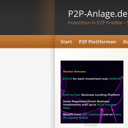
P2P-Anlage.de
Investition in P2P Kredite – 
Start
P2P Plattformen
D