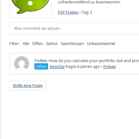
zufriedenstellend zu beantworten.
P2P Fragen
›
Tag: 2
Filter:
Alle
Offen
Gelöst
Geschlossen
Unbeantwortet
FinBee. How do you calculate your portfolio size and prof
Offen
besočiai
fragte 6 Jahren ago
•
Finbee
Stelle eine Frage