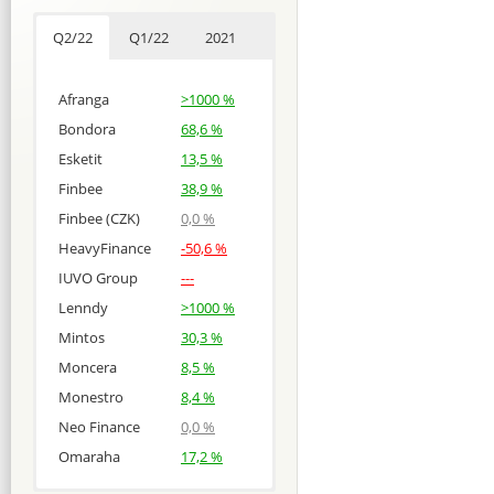
Q2/22
Q1/22
2021
Afranga
>1000 %
Bondora
68,6 %
Esketit
13,5 %
Finbee
38,9 %
Finbee (CZK)
0,0 %
HeavyFinance
-50,6 %
IUVO Group
---
Lenndy
>1000 %
Mintos
30,3 %
Moncera
8,5 %
Monestro
8,4 %
Neo Finance
0,0 %
Omaraha
17,2 %