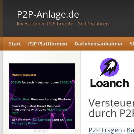
P2P-Anlage.de
Investition in P2P Kredite – Seit 15 Jahren
Start
P2P Plattformen
Darlehensanbahner
S
Versteue
durch P2
P2P Fragen
›
Ka