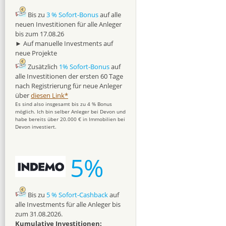
Bis zu
3 % Sofort-Bonus
auf alle
neuen Investitionen für alle Anleger
bis zum 17.08.26
► Auf manuelle Investments auf
neue Projekte
Zusätzlich
1% Sofort-Bonus
auf
alle Investitionen der ersten 60 Tage
nach Registrierung für neue Anleger
über
diesen Link*
Es sind also insgesamt bis zu 4 % Bonus
möglich. Ich bin selber Anleger bei Devon und
habe bereits über 20.000 € in Immobilien bei
Devon investiert.
5%
Bis zu
5 % Sofort-Cashback
auf
alle Investments für alle Anleger bis
zum 31.08.2026.
Kumulative Investitionen: