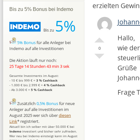
erzielten Gewi
Bis zu 5% Bonus bei Indemo
5%
Johann
Bis zu
Hallo,
5% Bonus
für alle Anleger bei
wie der
0
Indemo auf alle Investitionen
steuerl
Die Aktion läuft nur noch:
Grüße
25 Tage 14 Stunden 43 min 2 sek
Johann
Gesamte Investments im August:
- 10 € bis 999 € =
3 % Cashback
- 1.000 € bis 2.999 € =
4 % Cashback
Frage T
- Ab 3.000 € =
5 % Cashback
Zusätzlich
0,5% Bonus
für neue
Anleger auf alle Investitionen im
August 2025 wer sich über
diesen
Link
* registriert.
Aktuell bin ich selber mit über 50.000 € bei
Indemo
investiert und bisher sehr zufrieden.
Wer neu bei Indemo einsteigt kann im August