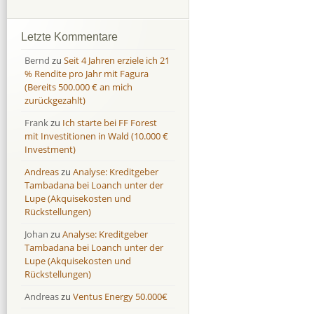
Afranga
Afranga
9,7 %
18,1 %
Bondora
Bondora
18,7 %
8,0 %
Letzte Kommentare
Esketit
Esketit
9,2 %
16,7
Bernd
zu
Seit 4 Jahren erziele ich 21
Finbee
Finbee
43,2%
35,2%
% Rendite pro Jahr mit Fagura
(Bereits 500.000 € an mich
Finbee (CZK)
Finbee (CZK)
0,0 %
0,0 %
zurückgezahlt)
HeavyFinance
HeavyFinance
41,9 %
9,3 %
Frank
zu
Ich starte bei FF Forest
IUVO Group
IUVO Group
-32,2 %
-55,0 %
mit Investitionen in Wald (10.000 €
Lenndy
Lenndy
-314,6 %
146,5 %
Investment)
Mintos
Mintos
107,5 %
13,0 %
Andreas
zu
Analyse: Kreditgeber
Moncera
Moncera
8,0 %
11,1 %
Tambadana bei Loanch unter der
Lupe (Akquisekosten und
Monestro
Monestro
9,1 %
>1000%
Rückstellungen)
Neo Finance
Neo Finance
0,0 %
0,0 %
Johan
zu
Analyse: Kreditgeber
Omaraha
Omaraha
16,4 %
18,0 %
Tambadana bei Loanch unter der
Lupe (Akquisekosten und
Rückstellungen)
Andreas
zu
Ventus Energy 50.000€