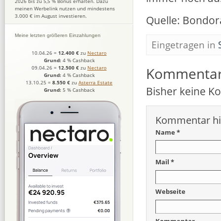
2026 bis zu 5,5 % Bonus erhalten. Dazu
meinen Werbelink nutzen und mindestens
3.000 € im August investieren.
Quelle: Bondor
Meine letzten größeren Einzahlungen
Eingetragen in
10.04.26
=
12.400 €
zu
Nectaro
Grund:
4 % Cashback
09.04.26
=
12.500 €
zu
Nectaro
Kommenta
Grund:
4 % Cashback
13.10.25
=
8.550 €
zu
Asterra Estate
Bisher keine 
Grund:
5 % Cashback
Kommentar hi
Name *
Mail *
Webseite