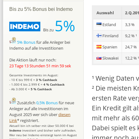
Bis zu 5% Bonus bei Indemo
Auswahl
2.Q.20
5%
Estland
3,3 %
Bis zu
Finnland
9,2 % ¹
5% Bonus
für alle Anleger bei
Spanien
24,7 %
Indemo auf alle Investitionen
Slowakei
12,2 % 
Die Aktion läuft nur noch:
23 Tage 13 Stunden 51 min 58 sek
Gesamte Investments im August:
¹ Wenig Daten 
- 10 € bis 999 € =
3 % Cashback
- 1.000 € bis 2.999 € =
4 % Cashback
² Die meisten K
- Ab 3.000 € =
5 % Cashback
ersten Rate ve
Zusätzlich
0,5% Bonus
für neue
Ein Kredit gilt
Anleger auf alle Investitionen im
August 2025 wer sich über
diesen
mit mehr als 6
Link
* registriert.
Dabei spielt es
Aktuell bin ich selber mit über 50.000 € bei
Indemo
investiert und bisher sehr zufrieden.
Wer neu bei Indemo einsteigt kann im August
immer noch ausg