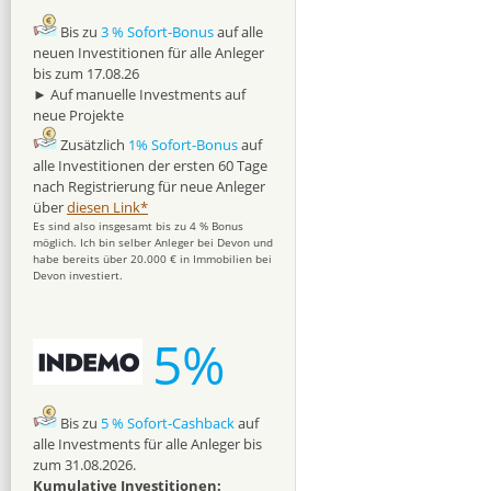
Bis zu
3 % Sofort-Bonus
auf alle
neuen Investitionen für alle Anleger
bis zum 17.08.26
► Auf manuelle Investments auf
neue Projekte
Zusätzlich
1% Sofort-Bonus
auf
alle Investitionen der ersten 60 Tage
nach Registrierung für neue Anleger
über
diesen Link*
Es sind also insgesamt bis zu 4 % Bonus
möglich. Ich bin selber Anleger bei Devon und
habe bereits über 20.000 € in Immobilien bei
Devon investiert.
5%
Bis zu
5 % Sofort-Cashback
auf
alle Investments für alle Anleger bis
zum 31.08.2026.
Kumulative Investitionen: