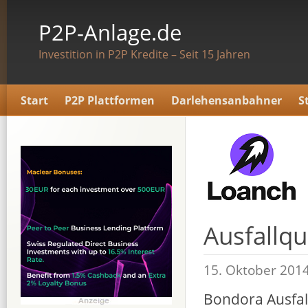
P2P-Anlage.de
Investition in P2P Kredite – Seit 15 Jahren
Start
P2P Plattformen
Darlehensanbahner
S
Ausfallq
15. Oktober 201
Bondora Ausfa