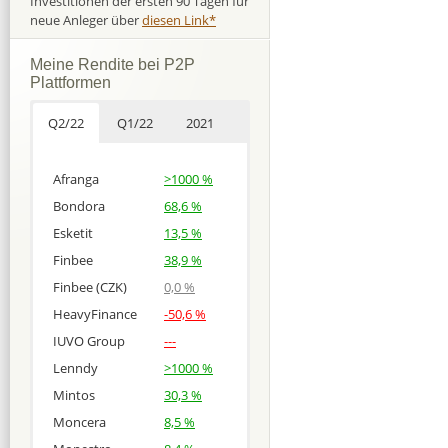
Investitionen der ersten 90 Tagen für
neue Anleger über
diesen Link*
Meine Rendite bei P2P
Plattformen
Q2/22
Q1/22
2021
Afranga
>1000 %
Bondora
68,6 %
Esketit
13,5 %
Finbee
38,9 %
Finbee (CZK)
0,0 %
HeavyFinance
-50,6 %
IUVO Group
---
Lenndy
>1000 %
Mintos
30,3 %
Moncera
8,5 %