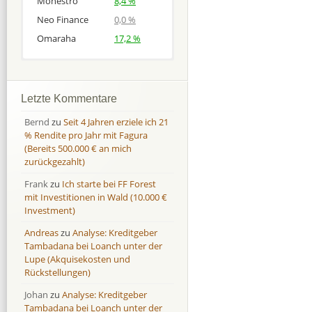
Monestro
8,4 %
Neo Finance
0,0 %
Omaraha
17,2 %
Afranga
Afranga
9,7 %
18,1 %
Bondora
Bondora
18,7 %
8,0 %
Letzte Kommentare
Esketit
Esketit
9,2 %
16,7
Bernd
zu
Seit 4 Jahren erziele ich 21
Finbee
Finbee
43,2%
35,2%
% Rendite pro Jahr mit Fagura
(Bereits 500.000 € an mich
Finbee (CZK)
Finbee (CZK)
0,0 %
0,0 %
zurückgezahlt)
HeavyFinance
HeavyFinance
41,9 %
9,3 %
Frank
zu
Ich starte bei FF Forest
IUVO Group
IUVO Group
-32,2 %
-55,0 %
mit Investitionen in Wald (10.000 €
Lenndy
Lenndy
-314,6 %
146,5 %
Investment)
Mintos
Mintos
107,5 %
13,0 %
Andreas
zu
Analyse: Kreditgeber
Moncera
Moncera
8,0 %
11,1 %
Tambadana bei Loanch unter der
Lupe (Akquisekosten und
Monestro
Monestro
9,1 %
>1000%
Rückstellungen)
Neo Finance
Neo Finance
0,0 %
0,0 %
Johan
zu
Analyse: Kreditgeber
Omaraha
Omaraha
16,4 %
18,0 %
Tambadana bei Loanch unter der