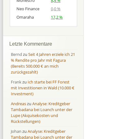
Monestro
8,4 %
Neo Finance
0,0 %
Omaraha
17,2 %
Afranga
Afranga
9,7 %
18,1 %
Bondora
Bondora
18,7 %
8,0 %
Letzte Kommentare
Esketit
Esketit
9,2 %
16,7
Bernd
zu
Seit 4 Jahren erziele ich 21
Finbee
Finbee
43,2%
35,2%
% Rendite pro Jahr mit Fagura
(Bereits 500.000 € an mich
Finbee (CZK)
Finbee (CZK)
0,0 %
0,0 %
zurückgezahlt)
HeavyFinance
HeavyFinance
41,9 %
9,3 %
Frank
zu
Ich starte bei FF Forest
IUVO Group
IUVO Group
-32,2 %
-55,0 %
mit Investitionen in Wald (10.000 €
Lenndy
Lenndy
-314,6 %
146,5 %
Investment)
Mintos
Mintos
107,5 %
13,0 %
Andreas
zu
Analyse: Kreditgeber
Moncera
Moncera
8,0 %
11,1 %
Tambadana bei Loanch unter der
Lupe (Akquisekosten und
Monestro
Monestro
9,1 %
>1000%
Rückstellungen)
Neo Finance
Neo Finance
0,0 %
0,0 %
Johan
zu
Analyse: Kreditgeber
Omaraha
Omaraha
16,4 %
18,0 %
Tambadana bei Loanch unter der