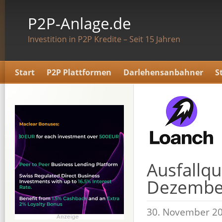
P2P-Anlage.de
Investition in P2P Kredite – Seit 15 Jahren
Start
P2P Plattformen
Darlehensanbahner
S
Ausfallqu
Dezembe
30. November 2