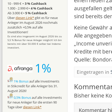
einen neuen Za
10 - 999 € =
3 % Cashback
ausgefallen gel
1.000 - 2.999 €=
4 % Cashback
Ab 3.000 €=
5 % Cashback
sind bereits de
Über
diesen Link*
gibt es für neue
Anleger im August 2026 nochmals
Keine Gewähr au
zusätzlich +0,5% auf alle
Investitionen!
Alle angegeben
Es sind also insgesamt im August 2026 bis zu
5,5 % Bonus für neue Anleger möglich! Ich bin
„Income unveri
bereits mit über 50.000 € selber bei Indemo
investiert.
Kredite mit bere
Quelle: Bondor
1%
Eingetragen in
1% Bonus
auf alle Investments
Kommenta
in Stikcredit für alle Anleger bis 31.
August 2026!
Bisher keine 
0,5% Bonus
auf alle Investments
für neue Anleger für die ersten 90
Tage über
diesen Link*
Kommentar hi