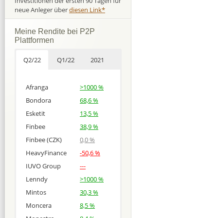
Investitionen der ersten 90 Tagen für
neue Anleger über
diesen Link*
Meine Rendite bei P2P
Plattformen
Q2/22
Q1/22
2021
Afranga
>1000 %
Bondora
68,6 %
Esketit
13,5 %
Finbee
38,9 %
Finbee (CZK)
0,0 %
HeavyFinance
-50,6 %
IUVO Group
---
Lenndy
>1000 %
Mintos
30,3 %
Moncera
8,5 %