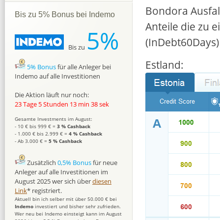
Bondora Ausfal
Bis zu 5% Bonus bei Indemo
Anteile die zu 
5%
(InDebt60Days)
Bis zu
Estland:
5% Bonus
für alle Anleger bei
Indemo auf alle Investitionen
Die Aktion läuft nur noch:
23 Tage 5 Stunden 13 min 37 sek
Gesamte Investments im August:
- 10 € bis 999 € =
3 % Cashback
- 1.000 € bis 2.999 € =
4 % Cashback
- Ab 3.000 € =
5 % Cashback
Zusätzlich
0,5% Bonus
für neue
Anleger auf alle Investitionen im
August 2025 wer sich über
diesen
Link
* registriert.
Aktuell bin ich selber mit über 50.000 € bei
Indemo
investiert und bisher sehr zufrieden.
Wer neu bei Indemo einsteigt kann im August