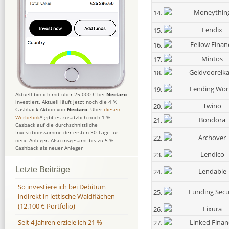
Moneythin
14.
Lendix
15.
Fellow Finan
16.
Mintos
17.
Geldvoorelka
18.
Lending Wor
19.
Aktuell bin ich mit über 25.000 € bei
Nectaro
investiert. Aktuell läuft jetzt noch die 4 %
Twino
20.
Cashback-Aktion von
Nectaro
. Über
diesen
Werbelink
* gibt es zusätzlich noch 1 %
Bondora
21.
Casback auf die durchschnittliche
Investitionssumme der ersten 30 Tage für
Archover
22.
neue Anleger. Also insgesamt bis zu 5 %
Cashback als neuer Anleger
Lendico
23.
Letzte Beiträge
Lendable
24.
So investiere ich bei Debitum
Funding Secu
25.
indirekt in lettische Waldflächen
(12.100 € Portfolio)
Fixura
26.
Linked Finan
Seit 4 Jahren erziele ich 21 %
27.