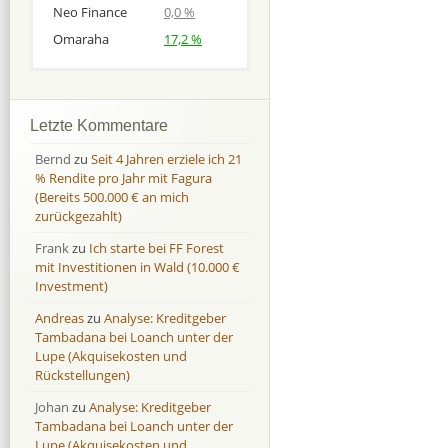
Neo Finance
0,0 %
Omaraha
17,2 %
Afranga
Afranga
9,7 %
18,1 %
Bondora
Bondora
18,7 %
8,0 %
Letzte Kommentare
Esketit
Esketit
9,2 %
16,7
Bernd
zu
Seit 4 Jahren erziele ich 21
Finbee
Finbee
43,2%
35,2%
% Rendite pro Jahr mit Fagura
(Bereits 500.000 € an mich
Finbee (CZK)
Finbee (CZK)
0,0 %
0,0 %
zurückgezahlt)
HeavyFinance
HeavyFinance
41,9 %
9,3 %
Frank
zu
Ich starte bei FF Forest
IUVO Group
IUVO Group
-32,2 %
-55,0 %
mit Investitionen in Wald (10.000 €
Lenndy
Lenndy
-314,6 %
146,5 %
Investment)
Mintos
Mintos
107,5 %
13,0 %
Andreas
zu
Analyse: Kreditgeber
Moncera
Moncera
8,0 %
11,1 %
Tambadana bei Loanch unter der
Lupe (Akquisekosten und
Monestro
Monestro
9,1 %
>1000%
Rückstellungen)
Neo Finance
Neo Finance
0,0 %
0,0 %
Johan
zu
Analyse: Kreditgeber
Omaraha
Omaraha
16,4 %
18,0 %
Tambadana bei Loanch unter der
Lupe (Akquisekosten und