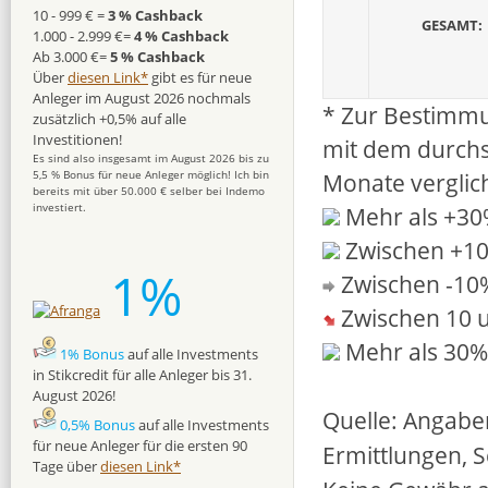
10 - 999 € =
3 % Cashback
GESAMT:
1.000 - 2.999 €=
4 % Cashback
Ab 3.000 €=
5 % Cashback
Über
diesen Link*
gibt es für neue
Anleger im August 2026 nochmals
* Zur Bestimmu
zusätzlich +0,5% auf alle
Investitionen!
mit dem durchs
Es sind also insgesamt im August 2026 bis zu
Monate verglic
5,5 % Bonus für neue Anleger möglich! Ich bin
bereits mit über 50.000 € selber bei Indemo
investiert.
Mehr als +3
Zwischen +1
1%
Zwischen -10
Zwischen 10 
Mehr als 30%
1% Bonus
auf alle Investments
in Stikcredit für alle Anleger bis 31.
August 2026!
Quelle: Angabe
0,5% Bonus
auf alle Investments
für neue Anleger für die ersten 90
Ermittlungen, 
Tage über
diesen Link*