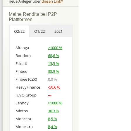
neue Anleger über
diesen Link*
Meine Rendite bei P2P
Plattformen
Q2/22
Q1/22
2021
Afranga
>1000 %
Bondora
68,6 %
Esketit
13,5 %
Finbee
38,9 %
Finbee (CZK)
0,0 %
HeavyFinance
-50,6 %
IUVO Group
---
Lenndy
>1000 %
Mintos
30,3 %
Moncera
8,5 %
Monestro
8,4 %