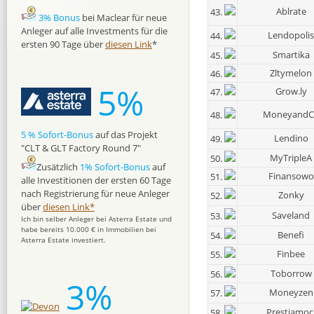
Ablrate
43.
3% Bonus
bei Maclear für neue
Anleger auf alle Investments für die
Lendopolis
44.
ersten 90 Tage über
diesen Link
*
Smartika
45.
Zltymelon
46.
5%
Grow.ly
47.
MoneyandC
48.
5 % Sofort-Bonus
auf das Projekt
Lendino
49.
"CLT & GLT Factory Round 7"
MyTripleA
50.
Zusätzlich
1% Sofort-Bonus
auf
Finansowo
51.
alle Investitionen der ersten 60 Tage
nach Registrierung für neue Anleger
Zonky
52.
über
diesen Link*
Saveland
53.
Ich bin selber Anleger bei Asterra Estate und
habe bereits 10.000 € in Immobilien bei
Benefi
54.
Asterra Estate investiert.
Finbee
55.
Toborrow
56.
3%
Moneyzen
57.
Prestiamoc
58.