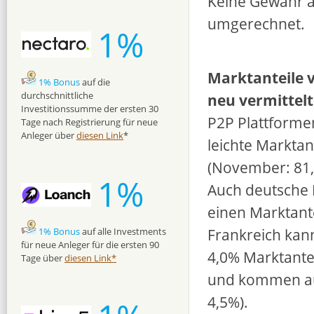
Keine Gewähr a
umgerechnet.
1%
Marktanteile 
1% Bonus
auf die
durchschnittliche
neu vermittel
Investitionssumme der ersten 30
P2P Plattforme
Tage nach Registrierung für neue
Anleger über
diesen Link
*
leichte Marktan
(November: 81,3
1%
Auch deutsche 
einen Marktante
Frankreich kann
1% Bonus
auf alle Investments
für neue Anleger für die ersten 90
4,0% Marktantei
Tage über
diesen Link*
und kommen auf
4,5%).