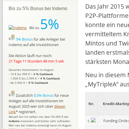
Das Jahr 2015 w
Bis zu 5% Bonus bei Indemo
P2P-Plattforme
5%
konnte ein neu
Bis zu
vermitteltem K
5% Bonus
für alle Anleger bei
Mintos und Twin
Indemo auf alle Investitionen
landen erstmal
Die Aktion läuft nur noch:
stärksten Monat
21 Tage 11 Stunden 48 min 4 sek
Gesamte Investments im August:
Neu in diesem 
- 10 € bis 999 € =
3 % Cashback
- 1.000 € bis 2.999 € =
4 % Cashback
„MyTripleA“ au
- Ab 3.000 € =
5 % Cashback
Zusätzlich
0,5% Bonus
für neue
Anleger auf alle Investitionen im
Nr.
Kredit-Marktp
August 2025 wer sich über
diesen
Link
* registriert.
Aktuell bin ich selber mit über 50.000 € bei
Funding Circle 
1.
Indemo
investiert und bisher sehr zufrieden.
Wer neu bei Indemo einsteigt kann im August