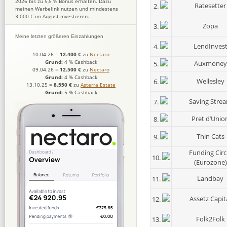
2026 bis zu 5,5 % Bonus erhalten. Dazu
Ratesetter
2.
meinen Werbelink nutzen und mindestens
3.000 € im August investieren.
Zopa
3.
Meine letzten größeren Einzahlungen
LendInves
4.
10.04.26
=
12.400 €
zu
Nectaro
Grund:
4 % Cashback
Auxmoney
5.
09.04.26
=
12.500 €
zu
Nectaro
Grund:
4 % Cashback
Wellesley
6.
13.10.25
=
8.550 €
zu
Asterra Estate
Grund:
5 % Cashback
Saving Stre
7.
Pret d’Unio
8.
Thin Cats
9.
Funding Circ
10.
(Eurozone)
Landbay
11.
Assetz Capit
12.
Folk2Folk
13.