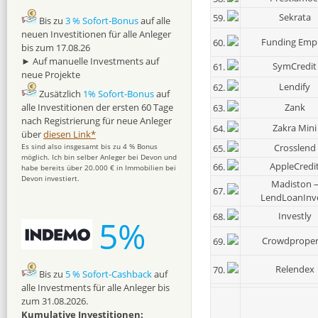
Sekrata
59.
Bis zu
3 % Sofort-Bonus
auf alle
neuen Investitionen für alle Anleger
Funding Emp
60.
bis zum 17.08.26
► Auf manuelle Investments auf
SymCredit
61.
neue Projekte
Lendify
62.
Zusätzlich
1% Sofort-Bonus
auf
Zank
alle Investitionen der ersten 60 Tage
63.
nach Registrierung für neue Anleger
Zakra Mini
64.
über
diesen Link*
Crosslend
Es sind also insgesamt bis zu 4 % Bonus
65.
möglich. Ich bin selber Anleger bei Devon und
AppleCredi
66.
habe bereits über 20.000 € in Immobilien bei
Devon investiert.
Madiston 
67.
LendLoanInv
Investly
68.
5%
Crowdproper
69.
Relendex
70.
Bis zu
5 % Sofort-Cashback
auf
alle Investments für alle Anleger bis
zum 31.08.2026.
Kumulative Investitionen: