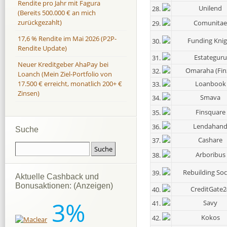
Rendite pro Jahr mit Fagura
Unilend
28.
(Bereits 500.000 € an mich
zurückgezahlt)
Comunitae
29.
17,6 % Rendite im Mai 2026 (P2P-
Funding Knig
30.
Rendite Update)
Estateguru
31.
Neuer Kreditgeber AhaPay bei
Omaraha (Fin
32.
Loanch (Mein Ziel-Portfolio von
Loanbook
17.500 € erreicht, monatlich 200+ €
33.
Zinsen)
Smava
34.
Finsquare
35.
Lendahan
36.
Suche
Cashare
37.
Arboribus
38.
Rebuilding Soc
39.
Aktuelle Cashback und
Bonusaktionen: (Anzeigen)
CreditGate2
40.
3%
Savy
41.
Kokos
42.