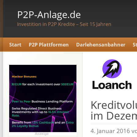
P2P-Anlage.de
Investition in P2P Kredite – Seit 15 Jahren
Start
P2P Plattformen
Darlehensanbahner
S
Kreditvo
im Deze
4. Januar 2016 v