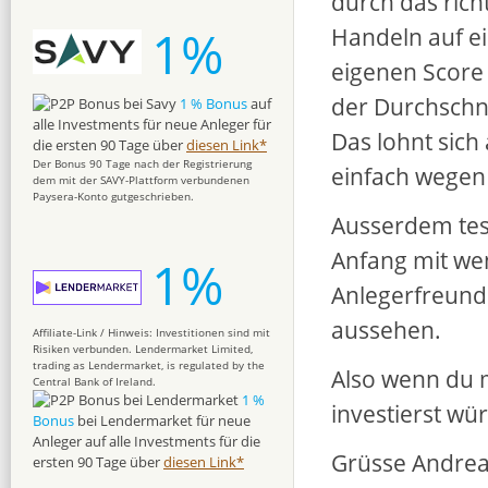
durch das rich
1%
Handeln auf e
eigenen Score 
der Durchschni
1 % Bonus
auf
alle Investments für neue Anleger für
Das lohnt sich
die ersten 90 Tage über
diesen Link*
Der Bonus 90 Tage nach der Registrierung
einfach wegen
dem mit der SAVY-Plattform verbundenen
Paysera-Konto gutgeschrieben.
Ausserdem tes
Anfang mit wen
1%
Anlegerfreundl
aussehen.
Affiliate-Link / Hinweis: Investitionen sind mit
Risiken verbunden. Lendermarket Limited,
trading as Lendermarket, is regulated by the
Also wenn du 
Central Bank of Ireland.
1 %
investierst wü
Bonus
bei Lendermarket für neue
Anleger auf alle Investments für die
Grüsse Andre
ersten 90 Tage über
diesen Link*