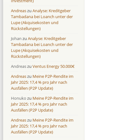
Investment)
Mintos
Mintos
107,5 %
13,0 %
Andreas
zu
Analyse: Kreditgeber
Moncera
Moncera
8,0 %
11,1 %
Tambadana bei Loanch unter der
Lupe (Akquisekosten und
Monestro
Monestro
9,1 %
>1000%
Rückstellungen)
Neo Finance
Neo Finance
0,0 %
0,0 %
Johan
zu
Analyse: Kreditgeber
Omaraha
Omaraha
16,4 %
18,0 %
Tambadana bei Loanch unter der
Lupe (Akquisekosten und
Rückstellungen)
Andreas
zu
Ventus Energy 50.000€
Andreas
zu
Meine P2P-Rendite im
Jahr 2025: 17,4 % pro Jahr nach
Ausfällen (P2P Update)
Honuko
zu
Meine P2P-Rendite im
Jahr 2025: 17,4 % pro Jahr nach
Ausfällen (P2P Update)
Andreas
zu
Meine P2P-Rendite im
Jahr 2025: 17,4 % pro Jahr nach
Ausfällen (P2P Update)