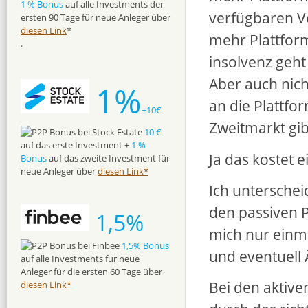
1 % Bonus
auf alle Investments der
verfügbaren Ve
ersten 90 Tage für neue Anleger über
diesen Link
*
mehr Plattform
.
insolvenz geht
Aber auch nich
1%
an die Plattf
+10€
Zweitmarkt gib
10 €
auf das erste Investment +
1 %
Ja das kostet e
Bonus
auf das zweite Investment für
neue Anleger über
diesen Link*
Ich unterschei
den passiven P
1,5%
mich nur einma
1,5% Bonus
und eventuell
auf alle Investments für neue
Anleger für die ersten 60 Tage über
Bei den aktive
diesen Link*