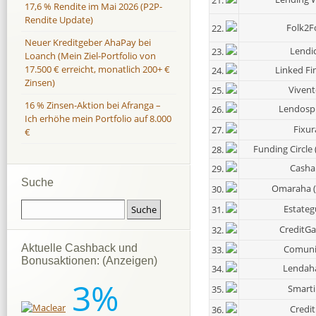
17,6 % Rendite im Mai 2026 (P2P-
Rendite Update)
Folk2F
22.
Neuer Kreditgeber AhaPay bei
Lendi
23.
Loanch (Mein Ziel-Portfolio von
17.500 € erreicht, monatlich 200+ €
Linked Fi
24.
Zinsen)
Vivent
25.
16 % Zinsen-Aktion bei Afranga –
Lendosp
26.
Ich erhöhe mein Portfolio auf 8.000
Fixur
27.
€
Funding Circle
28.
Casha
29.
Suche
Omaraha (
30.
Estateg
31.
CreditGa
32.
Aktuelle Cashback und
Comuni
33.
Bonusaktionen: (Anzeigen)
Lendah
34.
3%
Smarti
35.
Credit.
36.