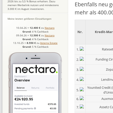
2026 bis zu 5,5 % Bonus erhalten. Dazu
Ebenfalls neu g
meinen Werbelink nutzen und mindestens
3.000 € im August investieren.
mehr als 400.0
Meine letzten größeren Einzahlungen
10.04.26
=
12.400 €
zu
Nectaro
Nr.
Kredit-Mar
Grund:
4 % Cashback
09.04.26
=
12.500 €
zu
Nectaro
Grund:
4 % Cashback
13.10.25
=
8.550 €
zu
Asterra Estate
Grund:
5 % Cashback
Rateset
1.
Funding Cir
2.
Zop
3.
LendInv
4.
Younited Credit 
5.
d’Unio
Auxmo
6.
Assetz Ca
7.