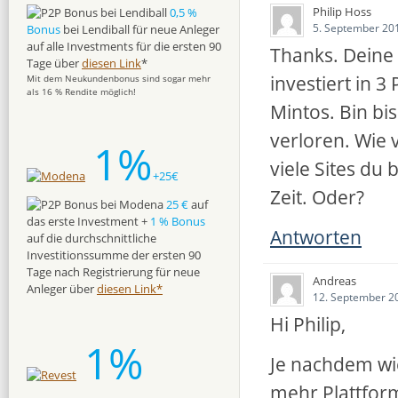
Philip Hoss
0,5 %
5. September 20
Bonus
bei Lendiball für neue Anleger
auf alle Investments für die ersten 90
Thanks. Deine 
Tage über
diesen Link
*
investiert in 
Mit dem Neukundenbonus sind sogar mehr
als 16 % Rendite möglich!
Mintos. Bin bi
verloren. Wie v
1%
viele Sites du
+25€
Zeit. Oder?
25 €
auf
das erste Investment +
1 % Bonus
Antworten
auf die durchschnittliche
Investitionssumme der ersten 90
Tage nach Registrierung für neue
Andreas
Anleger über
diesen Link*
12. September 2
Hi Philip,
1%
Je nachdem wie
mehr Plattform