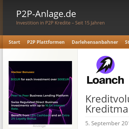
P2P-Anlage.de
Investition in P2P Kredite – Seit 15 Jahren
Start
P2P Plattformen
Darlehensanbahner
S
Kreditvo
Kreditma
5. September 20