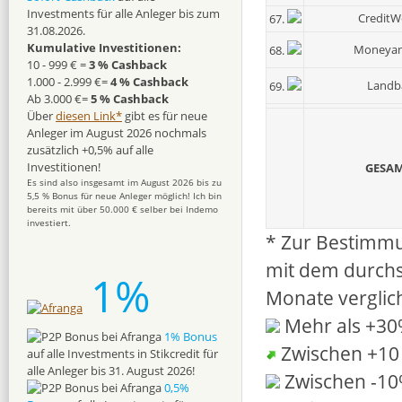
Investments für alle Anleger bis zum
CreditW
67.
31.08.2026.
Kumulative Investitionen:
Moneya
68.
10 - 999 € =
3 % Cashback
1.000 - 2.999 €=
4 % Cashback
Landb
69.
Ab 3.000 €=
5 % Cashback
Über
diesen Link*
gibt es für neue
Anleger im August 2026 nochmals
zusätzlich +0,5% auf alle
Investitionen!
GESAM
Es sind also insgesamt im August 2026 bis zu
5,5 % Bonus für neue Anleger möglich! Ich bin
bereits mit über 50.000 € selber bei Indemo
investiert.
* Zur Bestimmu
mit dem durchs
1%
Monate verglic
Mehr als +3
1% Bonus
Zwischen +10
auf alle Investments in Stikcredit für
alle Anleger bis 31. August 2026!
Zwischen -1
0,5%