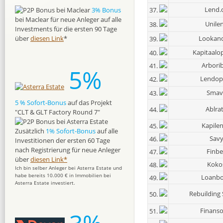
Lend.
37.
3% Bonus
bei Maclear für neue Anleger auf alle
Unile
38.
Investments für die ersten 90 Tage
Lookan
über
diesen Link
*
39.
Kapitaal
40.
Arbori
41.
5%
Lendopo
42.
Smav
43.
5 % Sofort-Bonus
auf das Projekt
Ablra
44.
"CLT & GLT Factory Round 7"
Kapile
45.
Zusätzlich
1% Sofort-Bonus
auf alle
Sav
46.
Investitionen der ersten 60 Tage
nach Registrierung für neue Anleger
Finbe
47.
über
diesen Link*
Koko
48.
Ich bin selber Anleger bei Asterra Estate und
habe bereits 10.000 € in Immobilien bei
Loanb
49.
Asterra Estate investiert.
Rebuilding 
50.
Finans
51.