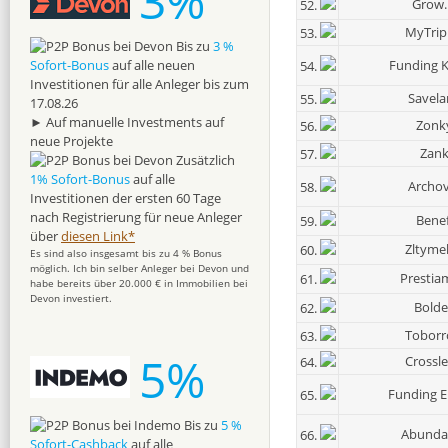
3%
Grow.
52.
MyTrip
53.
Bis zu
3 %
Funding K
Sofort-Bonus
auf alle neuen
54.
Investitionen für alle Anleger bis zum
Savela
55.
17.08.26
► Auf manuelle Investments auf
Zonk
56.
neue Projekte
Zan
57.
Zusätzlich
1% Sofort-Bonus
auf alle
Archov
58.
Investitionen der ersten 60 Tage
nach Registrierung für neue Anleger
Benef
59.
über
diesen Link*
Zltyme
60.
Es sind also insgesamt bis zu 4 % Bonus
möglich. Ich bin selber Anleger bei Devon und
Prestia
61.
habe bereits über 20.000 € in Immobilien bei
Devon investiert.
Bold
62.
Tobor
63.
5%
Crossl
64.
Funding E
65.
Bis zu
5 %
Abunda
66.
Sofort-Cashback
auf alle