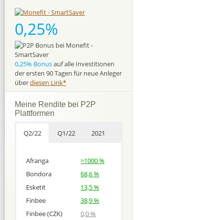
0,25%
0,25% Bonus
auf alle Investitionen
der ersten 90 Tagen für neue Anleger
über
diesen Link*
Meine Rendite bei P2P
Plattformen
Q2/22
Q1/22
2021
Afranga
>1000 %
Bondora
68,6 %
Esketit
13,5 %
Finbee
38,9 %
Finbee (CZK)
0,0 %