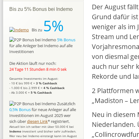
Der August fällt
Bis zu 5% Bonus bei Indemo
Grund dafür ist
5%
weniger als im 
Bis zu
Stream und Len
5% Bonus
Vorjahresmonat 
für alle Anleger bei Indemo auf alle
Investitionen
von diesmal ge
Die Aktion läuft nur noch:
auch nur sehr 
24 Tage 11 Stunden 7 min 59 sek
Rekorde und la
Gesamte Investments im August:
- 10 € bis 999 € =
3 % Cashback
- 1.000 € bis 2.999 € =
4 % Cashback
2 Plattformen 
- Ab 3.000 € =
5 % Cashback
„Madiston – Le
Zusätzlich
0,5% Bonus
für neue Anleger auf alle
Neu in diesem M
Investitionen im August 2025 wer
sich über
diesen Link
* registriert.
Niederlanden. Ü
Aktuell bin ich selber mit über 50.000 € bei
Indemo
investiert und bisher sehr zufrieden.
„Collincrowdfu
Wer neu bei Indemo einsteigt kann im August