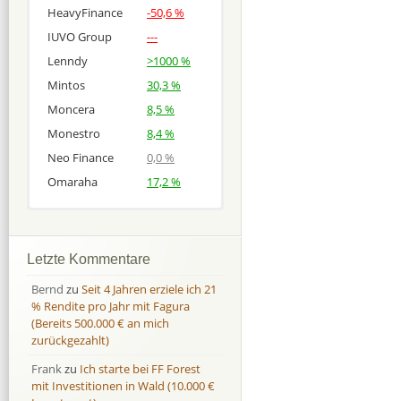
HeavyFinance
-50,6 %
IUVO Group
---
Lenndy
>1000 %
Mintos
30,3 %
Moncera
8,5 %
Monestro
8,4 %
Neo Finance
0,0 %
Omaraha
17,2 %
Afranga
Afranga
9,7 %
18,1 %
Bondora
Bondora
18,7 %
8,0 %
Letzte Kommentare
Esketit
Esketit
9,2 %
16,7
Bernd
zu
Seit 4 Jahren erziele ich 21
Finbee
Finbee
43,2%
35,2%
% Rendite pro Jahr mit Fagura
(Bereits 500.000 € an mich
Finbee (CZK)
Finbee (CZK)
0,0 %
0,0 %
zurückgezahlt)
HeavyFinance
HeavyFinance
41,9 %
9,3 %
Frank
zu
Ich starte bei FF Forest
IUVO Group
IUVO Group
-32,2 %
-55,0 %
mit Investitionen in Wald (10.000 €
Lenndy
Lenndy
-314,6 %
146,5 %