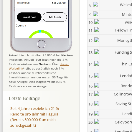
Welles
8.
Mint
9.
Twin
10.
Fellow Fi
11.
Moneyt
12.
Funding S
13.
Aktuell bin ich mit über 25.000 € bei
Nectaro
investiert. Aktuell läuft jetzt noch die 4 %
Thin C
14.
Cashback-Aktion von
Nectaro
. Über
diesen
Werbelink
* gibt es zusätzlich noch 1 %
Casback auf die durchschnittliche
Lenda
15.
Investitionssumme der ersten 30 Tage für
neue Anleger. Also insgesamt bis zu 5 %
Bondo
16.
Cashback als neuer Anleger
Collincro
17.
Letzte Beiträge
Saving S
18.
Seit 4 Jahren erziele ich 21 %
Lendi
19.
Rendite pro Jahr mit Fagura
(Bereits 500.000 € an mich
Geldvoore
20.
zurückgezahlt)
Lending 
21.