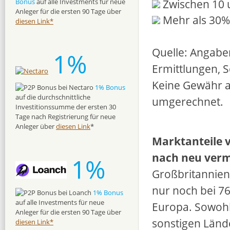
Zwischen 10 
Bonus
auf alle Investments für neue
Anleger für die ersten 90 Tage über
Mehr als 30%
diesen Link*
Quelle: Angabe
1%
Ermittlungen, 
Keine Gewähr a
1% Bonus
auf die durchschnittliche
umgerechnet.
Investitionssumme der ersten 30
Tage nach Registrierung für neue
Anleger über
diesen Link
*
Marktanteile 
nach neu verm
1%
Großbritannien 
nur noch bei 7
1% Bonus
auf alle Investments für neue
Europa. Sowohl 
Anleger für die ersten 90 Tage über
sonstigen Länd
diesen Link*