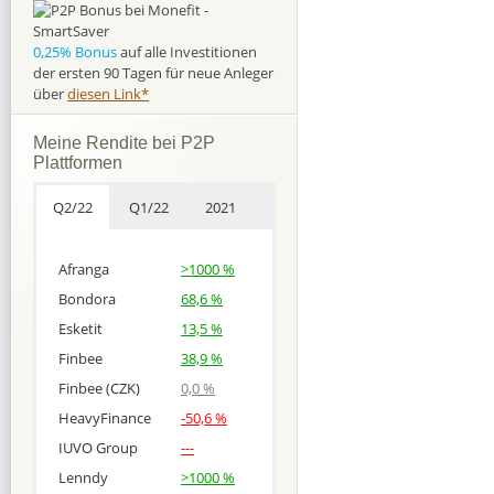
0,25% Bonus
auf alle Investitionen
der ersten 90 Tagen für neue Anleger
über
diesen Link*
Meine Rendite bei P2P
Plattformen
Q2/22
Q1/22
2021
Afranga
>1000 %
Bondora
68,6 %
Esketit
13,5 %
Finbee
38,9 %
Finbee (CZK)
0,0 %
HeavyFinance
-50,6 %
IUVO Group
---
Lenndy
>1000 %