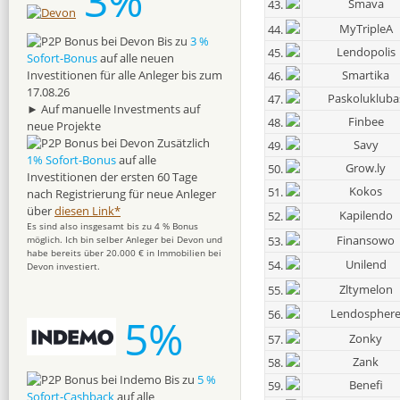
3%
Smava
43.
MyTripleA
44.
Bis zu
3 %
Lendopolis
45.
Sofort-Bonus
auf alle neuen
Smartika
Investitionen für alle Anleger bis zum
46.
17.08.26
Paskolukluba
47.
► Auf manuelle Investments auf
Finbee
48.
neue Projekte
Zusätzlich
Savy
49.
1% Sofort-Bonus
auf alle
Grow.ly
50.
Investitionen der ersten 60 Tage
Kokos
51.
nach Registrierung für neue Anleger
über
diesen Link*
Kapilendo
52.
Es sind also insgesamt bis zu 4 % Bonus
Finansowo
53.
möglich. Ich bin selber Anleger bei Devon und
habe bereits über 20.000 € in Immobilien bei
Unilend
54.
Devon investiert.
Zltymelon
55.
Lendospher
56.
5%
Zonky
57.
Zank
58.
Bis zu
5 %
Benefi
59.
Sofort-Cashback
auf alle