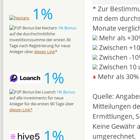
1%
* Zur Bestimmu
mit dem durchs
Monate verglic
1% Bonus
auf die durchschnittliche
Mehr als +3
Investitionssumme der ersten 30
Zwischen +1
Tage nach Registrierung für neue
Anleger über
diesen Link
*
Zwischen -1
Zwischen 10 
1%
Mehr als 30%
1% Bonus
Quelle: Angabe
auf alle Investments für neue
Anleger für die ersten 90 Tage über
Mitteilungen d
diesen Link*
Ermittlungen, 
Keine Gewähr a
1%
umgerechnet.