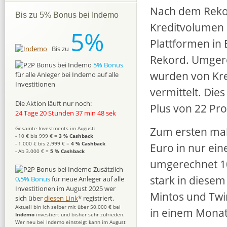
Nach dem Rek
Bis zu 5% Bonus bei Indemo
Kreditvolumen 
5%
Plattformen in
Bis zu
Rekord. Umgere
5% Bonus
wurden von Kre
für alle Anleger bei Indemo auf alle
Investitionen
vermittelt. Die
Die Aktion läuft nur noch:
Plus von 22 Pr
24 Tage 20 Stunden 37 min 46 sek
Zum ersten mal 
Gesamte Investments im August:
- 10 € bis 999 € =
3 % Cashback
- 1.000 € bis 2.999 € =
4 % Cashback
Euro in nur ei
- Ab 3.000 € =
5 % Cashback
umgerechnet 10
Zusätzlich
stark in diesem
0,5% Bonus
für neue Anleger auf alle
Investitionen im August 2025 wer
Mintos und Twi
sich über
diesen Link
* registriert.
Aktuell bin ich selber mit über 50.000 € bei
in einem Monat
Indemo
investiert und bisher sehr zufrieden.
Wer neu bei Indemo einsteigt kann im August