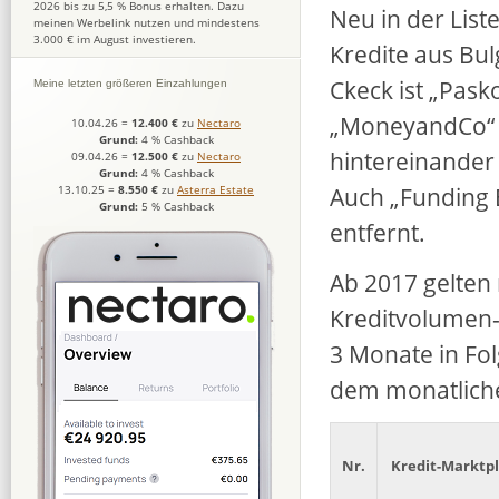
2026 bis zu 5,5 % Bonus erhalten. Dazu
Neu in der List
meinen Werbelink nutzen und mindestens
3.000 € im August investieren.
Kredite aus Bul
Ckeck ist „Pask
Meine letzten größeren Einzahlungen
„MoneyandCo“ a
10.04.26
=
12.400 €
zu
Nectaro
Grund:
4 % Cashback
hintereinander
09.04.26
=
12.500 €
zu
Nectaro
Grund:
4 % Cashback
Auch „Funding
13.10.25
=
8.550 €
zu
Asterra Estate
Grund:
5 % Cashback
entfernt.
Ab 2017 gelte
Kreditvolumen-C
3 Monate in Fol
dem monatliche
Nr.
Kredit-Marktpl