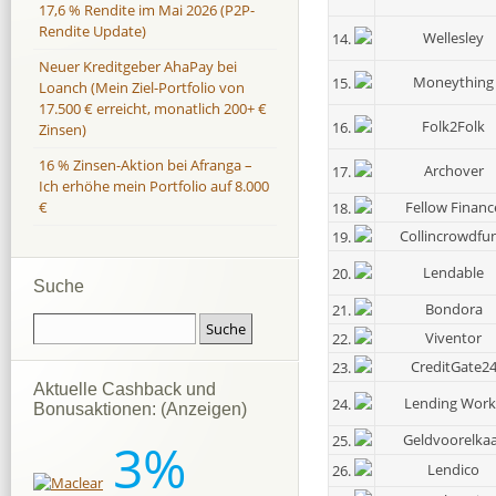
17,6 % Rendite im Mai 2026 (P2P-
Rendite Update)
Wellesley
14.
Neuer Kreditgeber AhaPay bei
Moneything
15.
Loanch (Mein Ziel-Portfolio von
17.500 € erreicht, monatlich 200+ €
Folk2Folk
16.
Zinsen)
16 % Zinsen-Aktion bei Afranga –
Archover
17.
Ich erhöhe mein Portfolio auf 8.000
Fellow Financ
€
18.
Collincrowdfu
19.
Lendable
20.
Suche
Bondora
21.
Viventor
22.
CreditGate2
23.
Aktuelle Cashback und
Lending Work
24.
Bonusaktionen: (Anzeigen)
Geldvoorelka
25.
3%
Lendico
26.