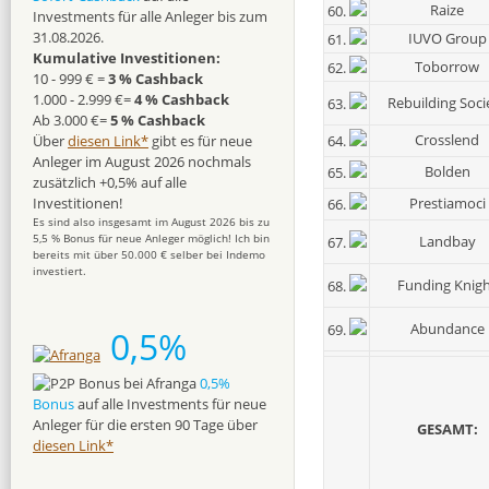
Raize
60.
Investments für alle Anleger bis zum
31.08.2026.
IUVO Group
61.
Kumulative Investitionen:
Toborrow
62.
10 - 999 € =
3 % Cashback
1.000 - 2.999 €=
4 % Cashback
Rebuilding Soci
63.
Ab 3.000 €=
5 % Cashback
Crosslend
64.
Über
diesen Link*
gibt es für neue
Anleger im August 2026 nochmals
Bolden
65.
zusätzlich +0,5% auf alle
Prestiamoci
Investitionen!
66.
Es sind also insgesamt im August 2026 bis zu
5,5 % Bonus für neue Anleger möglich! Ich bin
Landbay
67.
bereits mit über 50.000 € selber bei Indemo
investiert.
Funding Knig
68.
Abundance
69.
0,5%
0,5%
Bonus
auf alle Investments für neue
Anleger für die ersten 90 Tage über
GESAMT:
diesen Link*