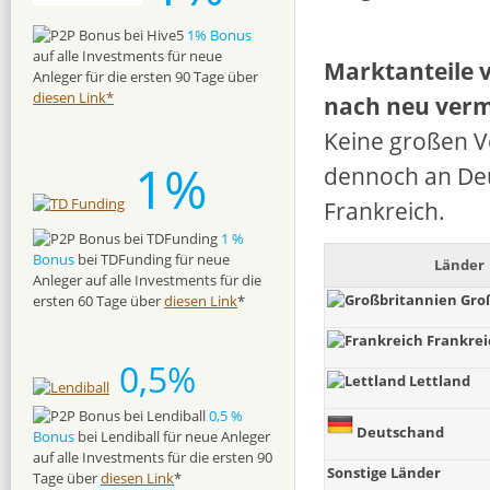
1% Bonus
auf alle Investments für neue
Marktanteile 
Anleger für die ersten 90 Tage über
diesen Link*
nach neu verm
Keine großen V
1%
dennoch an Deu
Frankreich.
1 %
Bonus
bei TDFunding für neue
Länder
Anleger auf alle Investments für die
Gro
ersten 60 Tage über
diesen Link
*
Frankrei
0,5%
Lettland
0,5 %
Deutschand
Bonus
bei Lendiball für neue Anleger
auf alle Investments für die ersten 90
Sonstige Länder
Tage über
diesen Link
*