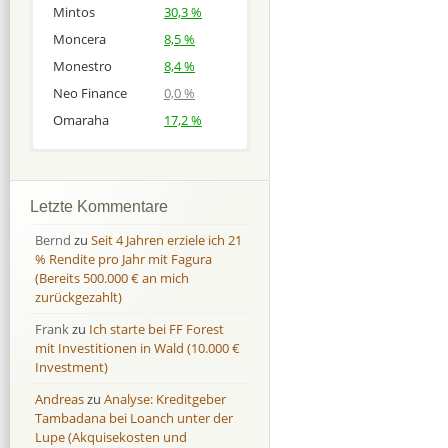
Mintos
30,3 %
Moncera
8,5 %
Monestro
8,4 %
Neo Finance
0,0 %
Omaraha
17,2 %
Afranga
Afranga
9,7 %
18,1 %
Bondora
Bondora
18,7 %
8,0 %
Letzte Kommentare
Esketit
Esketit
9,2 %
16,7
Bernd
zu
Seit 4 Jahren erziele ich 21
Finbee
Finbee
43,2%
35,2%
% Rendite pro Jahr mit Fagura
(Bereits 500.000 € an mich
Finbee (CZK)
Finbee (CZK)
0,0 %
0,0 %
zurückgezahlt)
HeavyFinance
HeavyFinance
41,9 %
9,3 %
Frank
zu
Ich starte bei FF Forest
IUVO Group
IUVO Group
-32,2 %
-55,0 %
mit Investitionen in Wald (10.000 €
Lenndy
Lenndy
-314,6 %
146,5 %
Investment)
Mintos
Mintos
107,5 %
13,0 %
Andreas
zu
Analyse: Kreditgeber
Moncera
Moncera
8,0 %
11,1 %
Tambadana bei Loanch unter der
Lupe (Akquisekosten und
Monestro
Monestro
9,1 %
>1000%