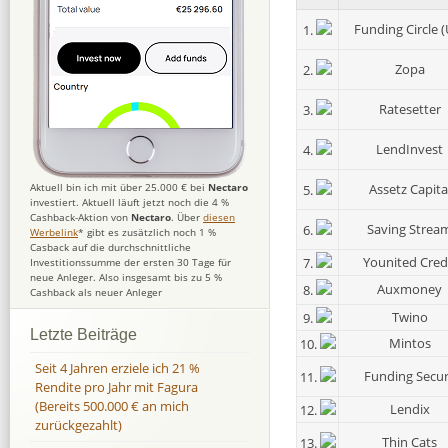
Funding Circle (
1.
Zopa
2.
Ratesetter
3.
LendInvest
4.
Assetz Capita
Aktuell bin ich mit über 25.000 € bei
Nectaro
5.
investiert. Aktuell läuft jetzt noch die 4 %
Cashback-Aktion von
Nectaro
. Über
diesen
Saving Strea
6.
Werbelink
* gibt es zusätzlich noch 1 %
Casback auf die durchschnittliche
Younited Cred
7.
Investitionssumme der ersten 30 Tage für
neue Anleger. Also insgesamt bis zu 5 %
Auxmoney
8.
Cashback als neuer Anleger
Twino
9.
Letzte Beiträge
Mintos
10.
Seit 4 Jahren erziele ich 21 %
Funding Secu
11.
Rendite pro Jahr mit Fagura
(Bereits 500.000 € an mich
Lendix
12.
zurückgezahlt)
Thin Cats
13.