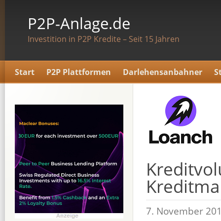
P2P-Anlage.de
Investition in P2P Kredite – Seit 15 Jahren
Start
P2P Plattformen
Darlehensanbahner
S
Kreditvo
Kreditma
7. November 201