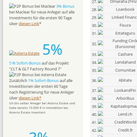
Omaraha (Finz
27.
3% Bonus
Loanbook
28.
bei Maclear für neue Anleger auf alle
Linked Financ
29.
Investments für die ersten 90 Tage
über
diesen Link
*
Fixura
30.
Estateguru
31.
Funding Circl
5%
32.
(Eurozone)
Cashare
33.
Lendahand
34.
5 % Sofort-Bonus
auf das Projekt
"CLT & GLT Factory Round 7"
Comunitae
35.
Ablrate
36.
Zusätzlich
1% Sofort-Bonus
auf alle
Investitionen der ersten 60 Tage
LookandFin
37.
nach Registrierung für neue Anleger
über
diesen Link*
Arboribus
38.
Ich bin selber Anleger bei Asterra Estate und
Kapitaalopma
39.
habe bereits 10.000 € in Immobilien bei
Asterra Estate investiert.
Lend.ch
40.
CreditWorld
41.
Credit.fr
42.