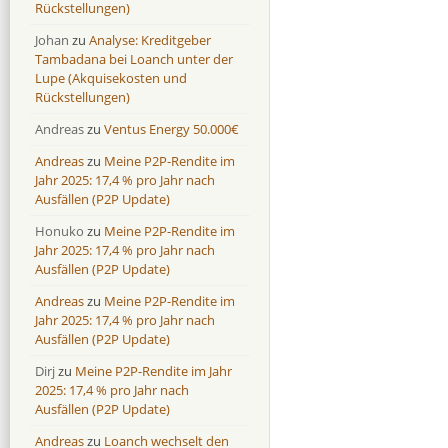
Rückstellungen)
Neo Finance
Neo Finance
0,0 %
0,0 %
Johan
zu
Analyse: Kreditgeber
Omaraha
Omaraha
16,4 %
18,0 %
Tambadana bei Loanch unter der
Lupe (Akquisekosten und
Rückstellungen)
Andreas
zu
Ventus Energy 50.000€
Andreas
zu
Meine P2P-Rendite im
Jahr 2025: 17,4 % pro Jahr nach
Ausfällen (P2P Update)
Honuko
zu
Meine P2P-Rendite im
Jahr 2025: 17,4 % pro Jahr nach
Ausfällen (P2P Update)
Andreas
zu
Meine P2P-Rendite im
Jahr 2025: 17,4 % pro Jahr nach
Ausfällen (P2P Update)
Dirj
zu
Meine P2P-Rendite im Jahr
2025: 17,4 % pro Jahr nach
Ausfällen (P2P Update)
Andreas
zu
Loanch wechselt den