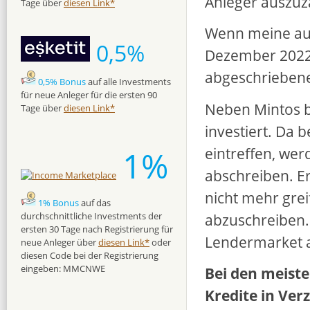
Anleger auszuz
Tage über
diesen Link*
Wenn meine au
0,5%
Dezember 2022 
abgeschrieben
0,5% Bonus
auf alle Investments
für neue Anleger für die ersten 90
Neben Mintos b
Tage über
diesen Link*
investiert. Da 
eintreffen, wer
1%
abschreiben. E
nicht mehr grei
1% Bonus
auf das
abzuschreiben. 
durchschnittliche Investments der
ersten 30 Tage nach Registrierung für
Lendermarket a
neue Anleger über
diesen Link*
oder
diesen Code bei der Registrierung
eingeben: MMCNWE
Bei den meiste
Kredite in Ver