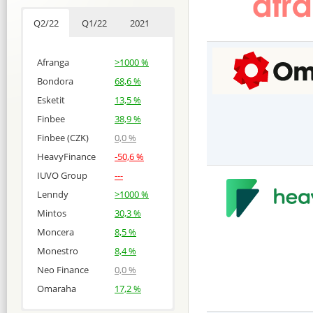
Q2/22
Q1/22
2021
Afranga
>1000 %
Bondora
68,6 %
Esketit
13,5 %
Finbee
38,9 %
Finbee (CZK)
0,0 %
HeavyFinance
-50,6 %
IUVO Group
---
Lenndy
>1000 %
Mintos
30,3 %
Moncera
8,5 %
Monestro
8,4 %
Neo Finance
0,0 %
Omaraha
17,2 %