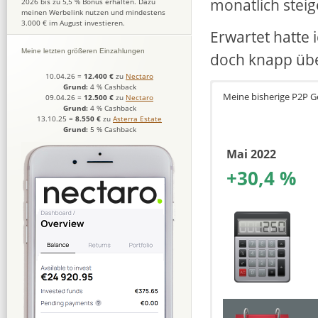
monatlich steig
2026 bis zu 5,5 % Bonus erhalten. Dazu
meinen Werbelink nutzen und mindestens
3.000 € im August investieren.
Erwartet hatte 
Meine letzten größeren Einzahlungen
doch knapp üb
10.04.26
=
12.400 €
zu
Nectaro
Grund:
4 % Cashback
Meine bisherige P2P 
09.04.26
=
12.500 €
zu
Nectaro
Grund:
4 % Cashback
13.10.25
=
8.550 €
zu
Asterra Estate
Grund:
5 % Cashback
Mai 2022
+30,4 %