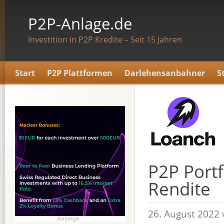
P2P-Anlage.de
Investition in P2P Kredite – Seit 15 Jahren
Start
P2P Plattformen
Darlehensanbahner
S
P2P Portf
Rendite
26. August 2022