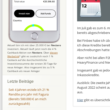
Im Juli gab es zum 6. 
bereits abgeschrieben
Bei Finbee habe ich ü
ich diese Kredite berei
Aktuell bin ich mit über 25.000 € bei
Nectaro
investiert. Aktuell läuft jetzt noch die 4 %
Abschreibungen hatte 
Cashback-Aktion von
Nectaro
. Über
diesen
Werbelink
* gibt es zusätzlich noch 1 %
Aber nicht bei allen 
Casback auf die durchschnittliche
HeavyFinance und NeoF
Investitionssumme der ersten 30 Tage für
neue Anleger. Also insgesamt bis zu 5 %
Insgesamt gab es jedo
Cashback als neuer Anleger
Inkassokredite.
Letzte Beiträge
Ausblick: Die zweite Ja
August 2022 scheint a
Seit 4 Jahren erziele ich 21 %
aus.
Rendite pro Jahr mit Fagura
(Bereits 500.000 € an mich
Hier
gibt es übersichtl
zurückgezahlt)