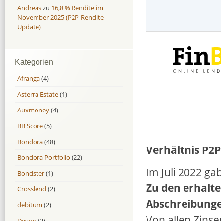
Andreas
zu
16,8 % Rendite im
November 2025 (P2P-Rendite
Update)
Kategorien
Afranga
(4)
Asterra Estate
(1)
Auxmoney
(4)
BB Score
(5)
Bondora
(48)
Verhältnis P2
Bondora Portfolio
(22)
Im Juli 2022 ga
Bondster
(1)
Zu den erhalt
Crosslend
(2)
Abschreibunge
debitum
(2)
Von allen Zins
Devon
(2)