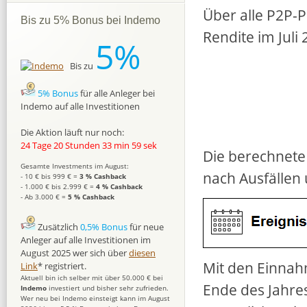
Über alle P2P-Pl
Bis zu 5% Bonus bei Indemo
Rendite im Juli 
5%
Bis zu
5% Bonus
für alle Anleger bei
Indemo auf alle Investitionen
Die Aktion läuft nur noch:
24 Tage 20 Stunden 33 min 58 sek
Die berechnete 
Gesamte Investments im August:
nach Ausfällen
- 10 € bis 999 € =
3 % Cashback
- 1.000 € bis 2.999 € =
4 % Cashback
- Ab 3.000 € =
5 % Cashback
Zusätzlich
0,5% Bonus
für neue
Anleger auf alle Investitionen im
August 2025 wer sich über
diesen
Mit den Einnahm
Link
* registriert.
Aktuell bin ich selber mit über 50.000 € bei
Ende des Jahre
Indemo
investiert und bisher sehr zufrieden.
Wer neu bei Indemo einsteigt kann im August