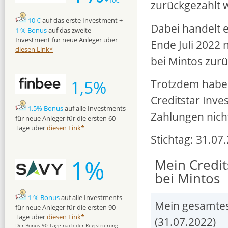
+10€
zurückgezahlt 
10 €
auf das erste Investment +
Dabei handelt e
1 % Bonus
auf das zweite
Investment für neue Anleger über
Ende Juli 2022 
diesen Link*
bei Mintos zurü
Trotzdem habe 
1,5%
Creditstar Inve
1,5% Bonus
auf alle Investments
Zahlungen nicht
für neue Anleger für die ersten 60
Tage über
diesen Link*
Stichtag: 31.07
1%
Mein Credit
bei Mintos
1 % Bonus
auf alle Investments
Mein gesamtes 
für neue Anleger für die ersten 90
Tage über
diesen Link*
(31.07.2022)
Der Bonus 90 Tage nach der Registrierung