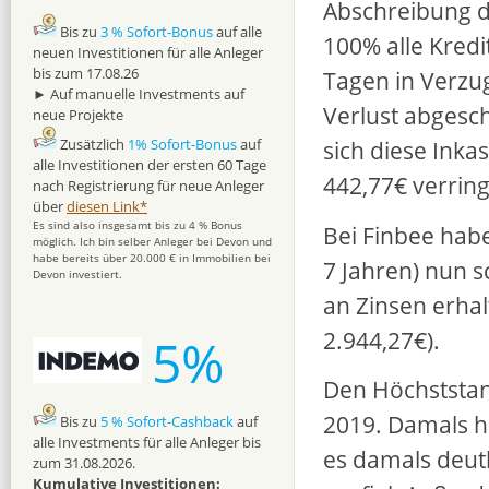
Abschreibung da
Bis zu
3 % Sofort-Bonus
auf alle
100% alle Kredi
neuen Investitionen für alle Anleger
bis zum 17.08.26
Tagen in Verzug
► Auf manuelle Investments auf
Verlust abgesc
neue Projekte
Zusätzlich
1% Sofort-Bonus
auf
sich diese In
alle Investitionen der ersten 60 Tage
442,77€ verring
nach Registrierung für neue Anleger
über
diesen Link*
Es sind also insgesamt bis zu 4 % Bonus
Bei Finbee habe
möglich. Ich bin selber Anleger bei Devon und
habe bereits über 20.000 € in Immobilien bei
7 Jahren) nun 
Devon investiert.
an Zinsen erhal
2.944,27€).
5%
Den Höchststand
2019. Damals ha
Bis zu
5 % Sofort-Cashback
auf
alle Investments für alle Anleger bis
es damals deut
zum 31.08.2026.
Kumulative Investitionen: