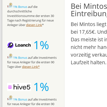
Bei Minto
1% Bonus
auf die
Eintreibun
durchschnittliche
Investitionssumme der ersten 30
Tage nach Registrierung für neue
Bei Mintos lie
Anleger über
diesen Link
*
bei 17,65€. Und
Das meiste ist i
1%
nicht mehr hand
vorzeitig verka
1% Bonus
auf alle Investments
Laufzeit halten.
für neue Anleger für die ersten 90
Tage über
diesen Link*
1%
1% Bonus
auf alle Investments
für neue Anleger für die ersten 90