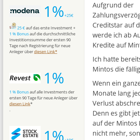
Aufgrund der
1%
Zahlungsverzö
+25€
Creditstar auf 
25 €
auf das erste Investment +
werde ich ab Au
1 % Bonus
auf die durchschnittliche
Investitionssumme der ersten 90
Kredite auf Mi
Tage nach Registrierung für neue
Anleger über
diesen Link*
Ich hatte bereit
Mintos die fälli
1%
Wenn ein ganzer
Monate lang j
1 % Bonus
auf alle Investments der
ersten 90 Tage für neue Anleger über
Verlust abschrei
diesen Link
*
.
Denn es gibt je
auf der Mintos
1%
nicht mehr, so