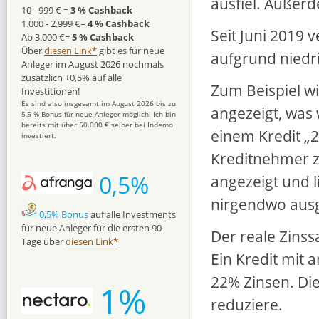
ausfiel. Außer
10 - 999 € =
3 % Cashback
1.000 - 2.999 €=
4 % Cashback
Seit Juni 2019 
Ab 3.000 €=
5 % Cashback
Über
diesen Link*
gibt es für neue
aufgrund niedr
Anleger im August 2026 nochmals
zusätzlich +0,5% auf alle
Zum Beispiel wi
Investitionen!
Es sind also insgesamt im August 2026 bis zu
angezeigt, was
5,5 % Bonus für neue Anleger möglich! Ich bin
bereits mit über 50.000 € selber bei Indemo
einem Kredit „2
investiert.
Kreditnehmer za
0,5%
angezeigt und l
nirgendwo aus
0,5% Bonus
auf alle Investments
für neue Anleger für die ersten 90
Der reale Zinssa
Tage über
diesen Link*
Ein Kredit mit 
22% Zinsen. Die
1%
reduziere.