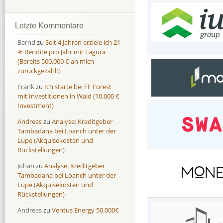
Afranga
Afranga
9,7 %
18,1 %
Bondora
Bondora
18,7 %
8,0 %
Letzte Kommentare
Esketit
Esketit
9,2 %
16,7
Bernd
zu
Seit 4 Jahren erziele ich 21
Finbee
Finbee
43,2%
35,2%
% Rendite pro Jahr mit Fagura
(Bereits 500.000 € an mich
Finbee (CZK)
Finbee (CZK)
0,0 %
0,0 %
zurückgezahlt)
HeavyFinance
HeavyFinance
41,9 %
9,3 %
Frank
zu
Ich starte bei FF Forest
IUVO Group
IUVO Group
-32,2 %
-55,0 %
mit Investitionen in Wald (10.000 €
Lenndy
Lenndy
-314,6 %
146,5 %
Investment)
Mintos
Mintos
107,5 %
13,0 %
Andreas
zu
Analyse: Kreditgeber
Moncera
Moncera
8,0 %
11,1 %
Tambadana bei Loanch unter der
Lupe (Akquisekosten und
Monestro
Monestro
9,1 %
>1000%
Rückstellungen)
Neo Finance
Neo Finance
0,0 %
0,0 %
Johan
zu
Analyse: Kreditgeber
Omaraha
Omaraha
16,4 %
18,0 %
Tambadana bei Loanch unter der
Lupe (Akquisekosten und
Rückstellungen)
Andreas
zu
Ventus Energy 50.000€