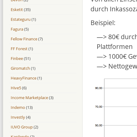
durch Inkassoz
Esketit
(35)
Estateguru
(1)
Beispiel:
Fagura
(5)
—> 80€ durch
Fellow Finance
(7)
Plattformen
FF Forest
(1)
—> 1000€ Gew
Finbee
(51)
—> Nettogew
Giromatch
(1)
HeavyFinance
(1)
Hive5
(6)
Income Marketplace
(3)
Indemo
(13)
Investly
(4)
IUVO Group
(2)
Kapilendo
(2)