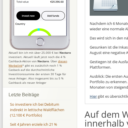
Nachdem ich 6 Monate 
wieder eine normale Ab
Das wird sich in den 
Gesunken ist die Inka
August eine negative 
Aktuell bin ich mit über 25.000 € bei
Nectaro
investiert. Aktuell läuft jetzt noch die 4 %
Gestiegen ist die Aus
Cashback-Aktion von
Nectaro
. Über
diesen
Werbelink
* gibt es zusätzlich noch 1 %
Plattformen.
Casback auf die durchschnittliche
Investitionssumme der ersten 30 Tage für
Ausblick: Die ersten 
neue Anleger. Also insgesamt bis zu 5 %
Portfolio zu erkennen
Cashback als neuer Anleger
Monaten von steigend
Letzte Beiträge
Hier
gibt es übersichtl
So investiere ich bei Debitum
indirekt in lettische Waldflächen
Auf dem W
(12.100 € Portfolio)
innerhalb 
Seit 4 Jahren erziele ich 21 %