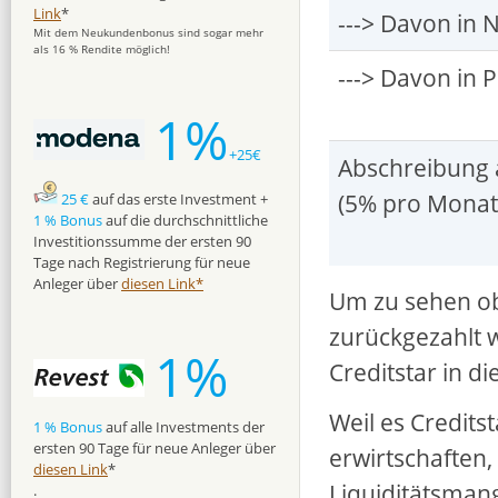
Link
*
---> Davon in N
Mit dem Neukundenbonus sind sogar mehr
als 16 % Rendite möglich!
---> Davon in
1%
+25€
Abschreibung a
(5% pro Monat
25 €
auf das erste Investment +
1 % Bonus
auf die durchschnittliche
Investitionssumme der ersten 90
Tage nach Registrierung für neue
Anleger über
diesen Link*
Um zu sehen ob
zurückgezahlt w
1%
Creditstar in di
Weil es Credits
1 % Bonus
auf alle Investments der
ersten 90 Tage für neue Anleger über
erwirtschaften,
diesen Link
*
Liquiditätsmang
.