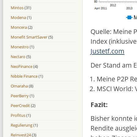
Mintos
(31)
Modena
(1)
Moncera
(2)
Quelle: Meine 
Monefit SmartSaver
(5)
Index (inklusiv
Monestro
(1)
Justetf.com
Nectaro
(5)
Der Stand am E
NeoFinance
(4)
Nibble Finance
(1)
Meine P2P Re
Omaraha
(8)
MSCI World: 
PeerBerry
(1)
Fazit:
PeerCredit
(2)
Profitus
(1)
Bisher konnte i
Regulierung
(1)
Rendite ausglei
ReInvest24
(3)