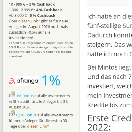
10 - 999 € =
3 % Cashback
1.000 - 2.999 €=
4 % Cashback
Ich habe an di
Ab 3.000 €=
5 % Cashback
Über
diesen Link*
gibt es für neue
fünf-stellige S
Anleger im August 2026 nochmals
zusätzlich +0,5% auf alle
Dadurch konnte
Investitionen!
steigern. Das w
Es sind also insgesamt im August 2026 bis zu
5,5 % Bonus für neue Anleger möglich! Ich bin
hatte ich noch 
bereits mit über 50.000 € selber bei Indemo
investiert.
Bei Mintos lieg
1%
Und das nach 7,
investiert, wel
mein Investmen
1% Bonus
auf alle Investments
in Stikcredit für alle Anleger bis 31.
Kredite bis zum
August 2026!
Erste Cred
0,5% Bonus
auf alle Investments
für neue Anleger für die ersten 90
2022:
Tage über
diesen Link*