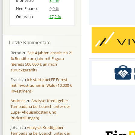
Monestro
8,4 %
Neo Finance
0,0 %
Omaraha
17,2 %
Afranga
Afranga
9,7 %
18,1 %
Bondora
Bondora
18,7 %
8,0 %
Letzte Kommentare
Esketit
Esketit
9,2 %
16,7
Bernd
zu
Seit 4 Jahren erziele ich 21
Finbee
Finbee
43,2%
35,2%
% Rendite pro Jahr mit Fagura
(Bereits 500.000 € an mich
Finbee (CZK)
Finbee (CZK)
0,0 %
0,0 %
zurückgezahlt)
HeavyFinance
HeavyFinance
41,9 %
9,3 %
Frank
zu
Ich starte bei FF Forest
IUVO Group
IUVO Group
-32,2 %
-55,0 %
mit Investitionen in Wald (10.000 €
Lenndy
Lenndy
-314,6 %
146,5 %
Investment)
Mintos
Mintos
107,5 %
13,0 %
Andreas
zu
Analyse: Kreditgeber
Moncera
Moncera
8,0 %
11,1 %
Tambadana bei Loanch unter der
Lupe (Akquisekosten und
Monestro
Monestro
9,1 %
>1000%
Rückstellungen)
Neo Finance
Neo Finance
0,0 %
0,0 %
Johan
zu
Analyse: Kreditgeber
Omaraha
Omaraha
16,4 %
18,0 %
Tambadana bei Loanch unter der