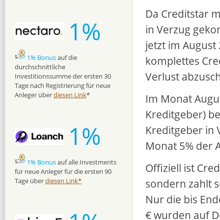
Da Creditstar m
1%
in Verzug geko
jetzt im Augus
1% Bonus
auf die
komplettes Cred
durchschnittliche
Verlust abzusc
Investitionssumme der ersten 30
Tage nach Registrierung für neue
Anleger über
diesen Link
*
Im Monat Augus
Kreditgeber) be
1%
Kreditgeber in 
Monat 5% der 
1% Bonus
auf alle Investments
Offiziell ist Cr
für neue Anleger für die ersten 90
Tage über
diesen Link*
sondern zahlt 
Nur die bis End
€ wurden auf D