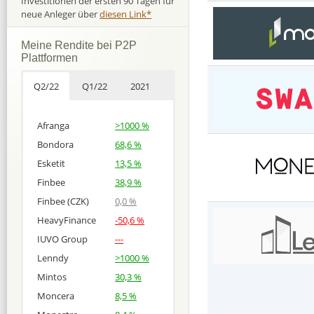
Investitionen der ersten 90 Tagen für
neue Anleger über
diesen Link*
Meine Rendite bei P2P
Plattformen
Q2/22
Q1/22
2021
Afranga
>1000 %
Bondora
68,6 %
Esketit
13,5 %
Finbee
38,9 %
Finbee (CZK)
0,0 %
HeavyFinance
-50,6 %
IUVO Group
---
Lenndy
>1000 %
Mintos
30,3 %
Moncera
8,5 %