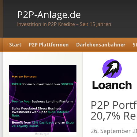
P2P-Anlage.de
Investition in P2P Kredite – Seit 15 Jahren
Start
P2P Plattformen
Darlehensanbahner
S
P2P Portf
20,7% Re
26. September 2