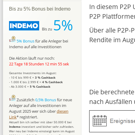
In diesem P2P U
Bis zu 5% Bonus bei Indemo
P2P Plattforme
5%
Über alle P2P-Pl
Bis zu
Rendite im Augu
5% Bonus
für alle Anleger bei
Indemo auf alle Investitionen
Die Aktion läuft nur noch:
22 Tage 18 Stunden 12 min 54 sek
Gesamte Investments im August:
- 10 € bis 999 € =
3 % Cashback
- 1.000 € bis 2.999 € =
4 % Cashback
- Ab 3.000 € =
5 % Cashback
Die berechnete 
nach Ausfällen
Zusätzlich
0,5% Bonus
für neue
Anleger auf alle Investitionen im
August 2025 wer sich über
diesen
Link
* registriert.
Aktuell bin ich selber mit über 50.000 € bei
Indemo
investiert und bisher sehr zufrieden.
Wer neu bei Indemo einsteigt kann im August