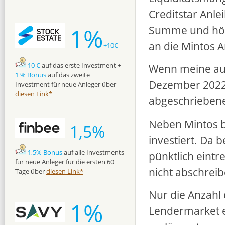
Creditstar Anle
1%
Summe und höhe
an die Mintos 
+10€
10 €
auf das erste Investment +
Wenn meine au
1 % Bonus
auf das zweite
Dezember 2022 
Investment für neue Anleger über
diesen Link*
abgeschrieben
Neben Mintos b
1,5%
investiert. Da 
1,5% Bonus
auf alle Investments
pünktlich eint
für neue Anleger für die ersten 60
nicht abschreib
Tage über
diesen Link*
Nur die Anzahl
1%
Lendermarket er