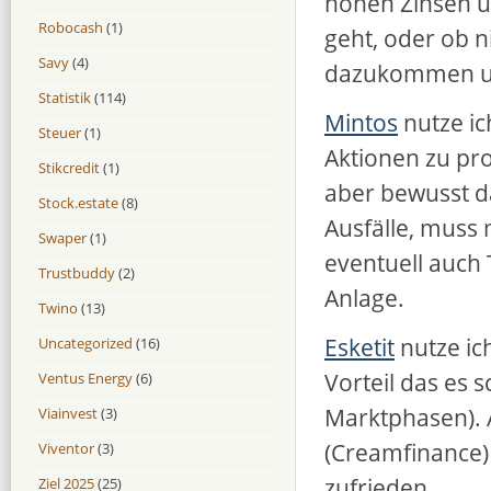
hohen Zinsen u
Robocash
(1)
geht, oder ob n
Savy
(4)
dazukommen und
Statistik
(114)
Mintos
nutze i
Steuer
(1)
Aktionen zu pro
Stikcredit
(1)
aber bewusst da
Stock.estate
(8)
Ausfälle, muss
Swaper
(1)
eventuell auch 
Trustbuddy
(2)
Anlage.
Twino
(13)
Esketit
nutze ic
Uncategorized
(16)
Vorteil das es 
Ventus Energy
(6)
Marktphasen). A
Viainvest
(3)
(Creamfinance) 
Viventor
(3)
zufrieden.
Ziel 2025
(25)