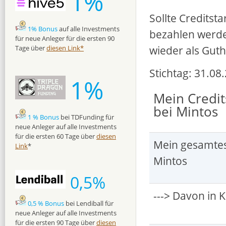
1%
Sollte Creditst
1% Bonus
auf alle Investments
bezahlen werde 
für neue Anleger für die ersten 90
wieder als Gut
Tage über
diesen Link*
Stichtag: 31.08
1%
Mein Credit
bei Mintos
1 % Bonus
bei TDFunding für
neue Anleger auf alle Investments
für die ersten 60 Tage über
diesen
Mein gesamtes 
Link
*
Mintos
0,5%
---> Davon in K
0,5 % Bonus
bei Lendiball für
neue Anleger auf alle Investments
für die ersten 90 Tage über
diesen