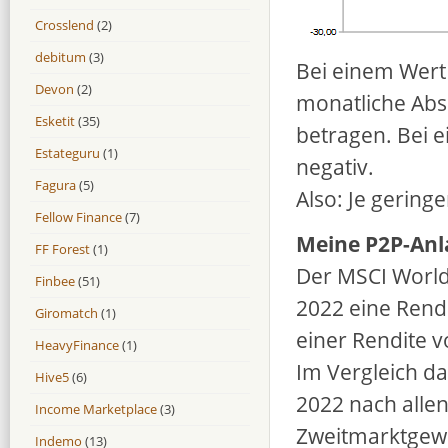
Crosslend
(2)
debitum
(3)
Bei einem Wert
Devon
(2)
monatliche Abs
Esketit
(35)
betragen. Bei 
Estateguru
(1)
negativ.
Fagura
(5)
Also: Je geringe
Fellow Finance
(7)
Meine P2P-Anl
FF Forest
(1)
Der MSCI World
Finbee
(51)
2022 eine Rendi
Giromatch
(1)
einer Rendite v
HeavyFinance
(1)
Im Vergleich da
Hive5
(6)
2022 nach alle
Income Marketplace
(3)
Zweitmarktgewi
Indemo
(13)