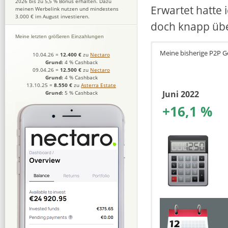
2026 bis zu 5,5 % Bonus erhalten. Dazu
Erwartet hatte 
meinen Werbelink nutzen und mindestens
3.000 € im August investieren.
doch knapp üb
Meine letzten größeren Einzahlungen
Meine bisherige P2P 
10.04.26
=
12.400 €
zu
Nectaro
Grund:
4 % Cashback
09.04.26
=
12.500 €
zu
Nectaro
Grund:
4 % Cashback
13.10.25
=
8.550 €
zu
Asterra Estate
Juni 2022
Grund:
5 % Cashback
+16,1 %