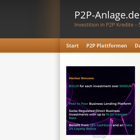
P2P-Anlage.de
Investition in P2P Kredite – 
Start
P2P Plattformen
D