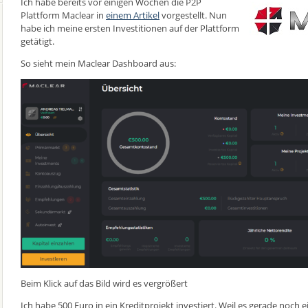
Ich habe bereits vor einigen Wochen die P2P
Plattform Maclear in
einem Artikel
vorgestellt. Nun
habe ich meine ersten Investitionen auf der Plattform
getätigt.
So sieht mein Maclear Dashboard aus:
Beim Klick auf das Bild wird es vergrößert
Ich habe 500 Euro in ein Kreditprojekt investiert. Weil es gerade noch 