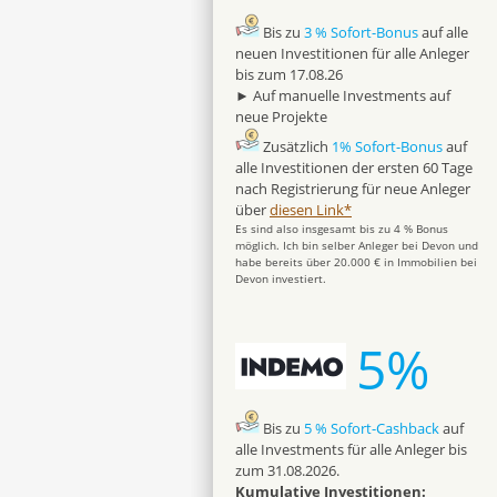
Bis zu
3 % Sofort-Bonus
auf alle
neuen Investitionen für alle Anleger
bis zum 17.08.26
► Auf manuelle Investments auf
neue Projekte
Zusätzlich
1% Sofort-Bonus
auf
alle Investitionen der ersten 60 Tage
nach Registrierung für neue Anleger
über
diesen Link*
Es sind also insgesamt bis zu 4 % Bonus
möglich. Ich bin selber Anleger bei Devon und
habe bereits über 20.000 € in Immobilien bei
Devon investiert.
5%
Bis zu
5 % Sofort-Cashback
auf
alle Investments für alle Anleger bis
zum 31.08.2026.
Kumulative Investitionen: