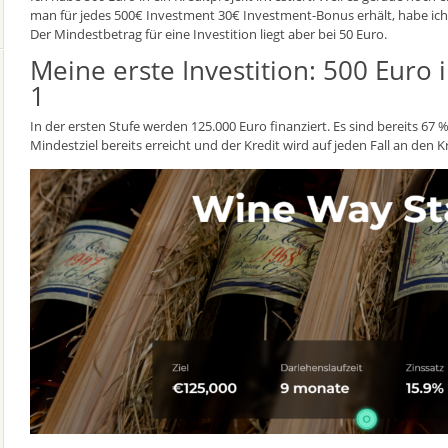
man für jedes 500€ Investment 30€ Investment-Bonus erhält, habe ich gl
Der Mindestbetrag für eine Investition liegt aber bei 50 Euro.
Meine erste Investition: 500 Euro
1
In der ersten Stufe werden 125.000 Euro finanziert. Es sind bereits 67 % 
Mindestziel bereits erreicht und der Kredit wird auf jeden Fall an den