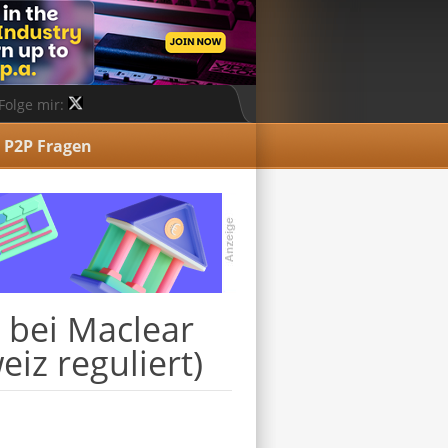
Folge mir:
P2P Fragen
 bei Maclear
eiz reguliert)