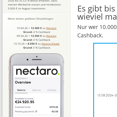
2026 bis zu 5,5 % Bonus erhalten. Dazu
meinen Werbelink nutzen und mindestens
Es gibt bi
3.000 € im August investieren.
wieviel ma
Meine letzten größeren Einzahlungen
Nur wer 10.000 
10.04.26
=
12.400 €
zu
Nectaro
Grund:
4 % Cashback
Cashback.
09.04.26
=
12.500 €
zu
Nectaro
Grund:
4 % Cashback
13.10.25
=
8.550 €
zu
Asterra Estate
Grund:
5 % Cashback