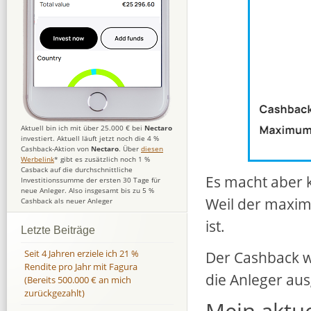
Aktuell bin ich mit über 25.000 € bei
Nectaro
investiert. Aktuell läuft jetzt noch die 4 %
Cashback-Aktion von
Nectaro
. Über
diesen
Werbelink
* gibt es zusätzlich noch 1 %
Casback auf die durchschnittliche
Es macht aber k
Investitionssumme der ersten 30 Tage für
neue Anleger. Also insgesamt bis zu 5 %
Weil der maxim
Cashback als neuer Anleger
ist.
Letzte Beiträge
Seit 4 Jahren erziele ich 21 %
Der Cashback w
Rendite pro Jahr mit Fagura
die Anleger aus
(Bereits 500.000 € an mich
zurückgezahlt)
Mein aktue