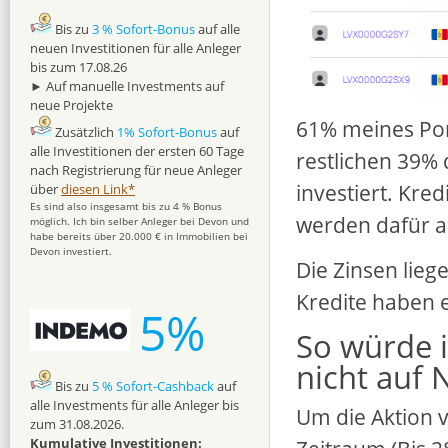
Bis zu
3 % Sofort-Bonus
auf alle
neuen Investitionen für alle Anleger
bis zum 17.08.26
► Auf manuelle Investments auf
neue Projekte
61% meines Port
Zusätzlich
1% Sofort-Bonus
auf
alle Investitionen der ersten 60 Tage
restlichen 39% 
nach Registrierung für neue Anleger
investiert. Kre
über
diesen Link*
Es sind also insgesamt bis zu 4 % Bonus
werden dafür au
möglich. Ich bin selber Anleger bei Devon und
habe bereits über 20.000 € in Immobilien bei
Devon investiert.
Die Zinsen lieg
Kredite haben 
5%
So würde 
nicht auf 
Bis zu
5 % Sofort-Cashback
auf
alle Investments für alle Anleger bis
Um die Aktion 
zum 31.08.2026.
Kumulative Investitionen: