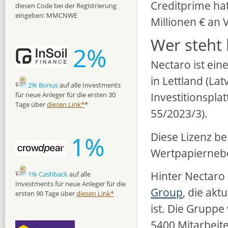
Creditprime ha
diesen Code bei der Registrierung
eingeben: MMCNWE
Millionen € an
Wer steht 
2%
Nectaro ist ein
in Lettland (Lat
2% Bonus
auf alle Investments
Investitionspl
für neue Anleger für die ersten 30
Tage über
diesen Link*
*
55/2023/3).
Diese Lizenz b
1%
Wertpapiernebe
Hinter Nectaro 
1% Cashback
auf alle
Investments für neue Anleger für die
Group
, die akt
ersten 90 Tage über
diesen Link*
ist. Die Grupp
5400 Mitarbeite