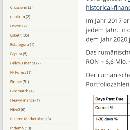
historical-finan
Crosslend
(2)
debitum
(2)
Im Jahr 2017 er
Devon
(2)
jedem Jahr. In 
Esketit
(35)
dem Jahr 2020 
Estateguru
(1)
Das rumänische
Fagura
(5)
RON = 6,6 Mio. 
Fellow Finance
(7)
FF Forest
(1)
Der rumänische 
Finbee
(51)
Portfoliozahle
Giromatch
(1)
HeavyFinance
(1)
Hive5
(6)
Income Marketplace
(3)
Indemo
(13)