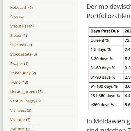
Der moldawische
Robocash
(1)
Portfoliozahle
Savy
(4)
Statistik
(114)
Steuer
(1)
Stikcredit
(1)
Stock.estate
(8)
Swaper
(1)
Trustbuddy
(2)
Twino
(13)
Uncategorized
(16)
Ventus Energy
(6)
Viainvest
(3)
In Moldawien g
Viventor
(3)
sind zwischen 7
Ziel 2025
(25)