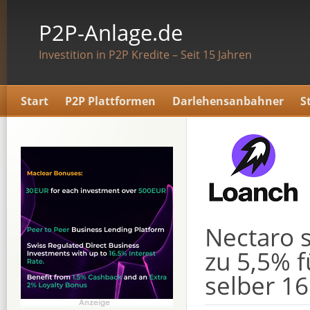
P2P-Anlage.de
Investition in P2P Kredite – Seit 15 Jahren
Start
P2P Plattformen
Darlehensanbahner
S
Nectaro s
zu 5,5% f
selber 16