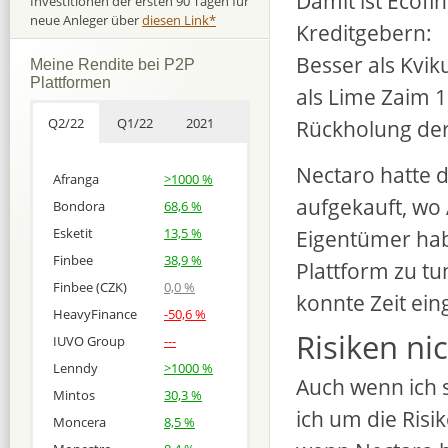
Damit ist Ecofi
Investitionen der ersten 90 Tagen für
neue Anleger über
diesen Link*
Kreditgebern:
Besser als Kvik
Meine Rendite bei P2P
Plattformen
als Lime Zaim 
Q2/22
Q1/22
2021
Rückholung der 
Nectaro hatte d
Afranga
>1000 %
aufgekauft, wo 
Bondora
68,6 %
Eigentümer hab
Esketit
13,5 %
Finbee
38,9 %
Plattform zu t
Finbee (CZK)
0,0 %
konnte Zeit ein
HeavyFinance
-50,6 %
Risiken ni
IUVO Group
---
Lenndy
>1000 %
Auch wenn ich s
Mintos
30,3 %
ich um die Risi
Moncera
8,5 %