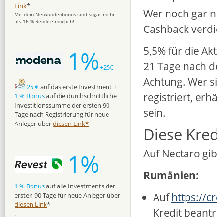
Link
*
Wer noch gar ni
Mit dem Neukundenbonus sind sogar mehr
als 16 % Rendite möglich!
Cashback verdi
5,5% für die Ak
1%
21 Tage nach d
+25€
Achtung. Wer si
25 €
auf das erste Investment +
registriert, e
1 % Bonus
auf die durchschnittliche
Investitionssumme der ersten 90
sein.
Tage nach Registrierung für neue
Anleger über
diesen Link*
Diese Kre
Auf Nectaro gi
1%
Rumänien:
1 % Bonus
auf alle Investments der
Auf
https://c
ersten 90 Tage für neue Anleger über
diesen Link
*
Kredit beant
.