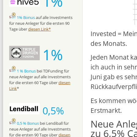
1%
1% Bonus
auf alle Investments
für neue Anleger für die ersten 90
Tage über
diesen Link*
Invested = Mei
des Monats.
1%
Jeden Monat ka
ich auch in seh
1 % Bonus
bei TDFunding für
Juni gab es seh
neue Anleger auf alle Investments
für die ersten 60 Tage über
diesen
Rückkaufverpfl
Link
*
Es kommen wöc
0,5%
Erstmarkt.
Neue Anleg
0,5 % Bonus
bei Lendiball für
neue Anleger auf alle Investments
zu 6,5% C
für die ersten 90 Tage über
diesen