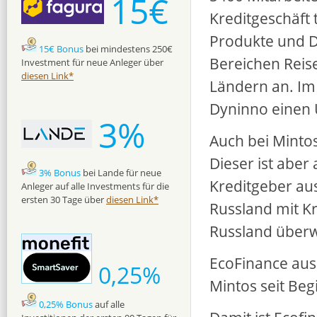
15€
Kreditgeschäft 
Produkte und D
15€ Bonus
bei mindestens 250€
Bereichen Reis
Investment für neue Anleger über
diesen Link*
Ländern an. Im
Dyninno einen 
3%
Auch bei Minto
Dieser ist aber
3% Bonus
bei Lande für neue
Kreditgeber aus
Anleger auf alle Investments für die
ersten 30 Tage über
diesen Link*
Russland mit Kr
Russland über
EcoFinance aus
0,25%
Mintos seit Beg
0,25% Bonus
auf alle