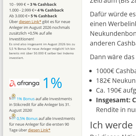
Zeitraum (Bis 2
10 - 999 € =
3 % Cashback
1.000 - 2.999 €=
4 % Cashback
Dafür würde es
Ab 3.000 €=
5 % Cashback
Über
diesen Link*
gibt es für neue
einen Werbelink
Anleger im August 2026 nochmals
Neukundenbonus
zusätzlich +0,5% auf alle
Investitionen!
anderen Cashb
Es sind also insgesamt im August 2026 bis zu
5,5 % Bonus für neue Anleger möglich! Ich bin
bereits mit über 50.000 € selber bei Indemo
Dann wäre das 
investiert.
1000€ Cashba
1%
182€ Neukund
Ca. 190€ auf
Insgesamt: C
1% Bonus
auf alle Investments
in Stikcredit für alle Anleger bis 31.
Rendite in n
August 2026!
0,5% Bonus
auf alle Investments
Ich werde 
für neue Anleger für die ersten 90
Tage über
diesen Link*