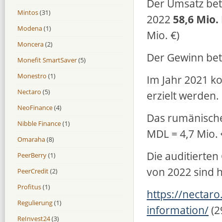
Der Umsatz bet
Mintos
(31)
2022
58,6 Mio
Modena
(1)
Mio. €)
Moncera
(2)
Der Gewinn bet
Monefit SmartSaver
(5)
Monestro
(1)
Im Jahr 2021 ko
Nectaro
(5)
erzielt werden.
NeoFinance
(4)
Das rumänische
Nibble Finance
(1)
MDL = 4,7 Mio. 
Omaraha
(8)
Die auditierte
PeerBerry
(1)
von 2022 sind h
PeerCredit
(2)
Profitus
(1)
https://nectaro
Regulierung
(1)
information/
(2
ReInvest24
(3)