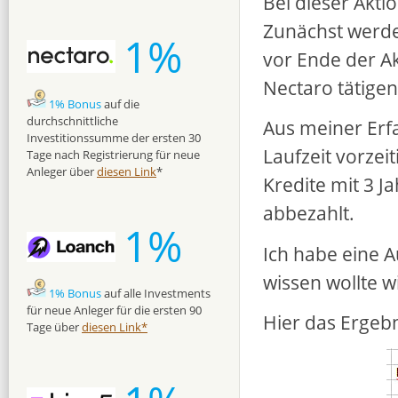
Bei dieser Akti
Zunächst werde
1%
vor Ende der A
Nectaro tätigen
1% Bonus
auf die
durchschnittliche
Aus meiner Erf
Investitionssumme der ersten 30
Laufzeit vorzei
Tage nach Registrierung für neue
Anleger über
diesen Link
*
Kredite mit 3 Ja
abbezahlt.
1%
Ich habe eine A
wissen wollte w
1% Bonus
auf alle Investments
für neue Anleger für die ersten 90
Hier das Ergebn
Tage über
diesen Link*