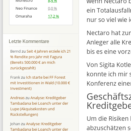
wenn Nectaro be
Monestro
8,4 %
Neo Finance
0,0 %
ein Totalausfal
Omaraha
17,2 %
nur so viel wie 
Afranga
Afranga
9,7 %
18,1 %
Nectaro hat zur
Bondora
Bondora
18,7 %
8,0 %
Anleger alle Kr
Letzte Kommentare
Esketit
Esketit
9,2 %
16,7
bis es eine vor
Bernd
zu
Seit 4 Jahren erziele ich 21
Finbee
Finbee
43,2%
35,2%
% Rendite pro Jahr mit Fagura
(Bereits 500.000 € an mich
Finbee (CZK)
Finbee (CZK)
0,0 %
0,0 %
Von Sigita Kotl
zurückgezahlt)
HeavyFinance
HeavyFinance
41,9 %
9,3 %
konnte ich mir s
Frank
zu
Ich starte bei FF Forest
IUVO Group
IUVO Group
-32,2 %
-55,0 %
Konferenz eine
mit Investitionen in Wald (10.000 €
Lenndy
Lenndy
-314,6 %
146,5 %
Investment)
Geschäfts
Mintos
Mintos
107,5 %
13,0 %
Andreas
zu
Analyse: Kreditgeber
Moncera
Moncera
8,0 %
11,1 %
Kreditgeb
Tambadana bei Loanch unter der
Lupe (Akquisekosten und
Monestro
Monestro
9,1 %
>1000%
Rückstellungen)
Um die Risiken
Neo Finance
Neo Finance
0,0 %
0,0 %
Johan
zu
Analyse: Kreditgeber
Omaraha
Omaraha
16,4 %
18,0 %
abzuschätzen s
Tambadana bei Loanch unter der