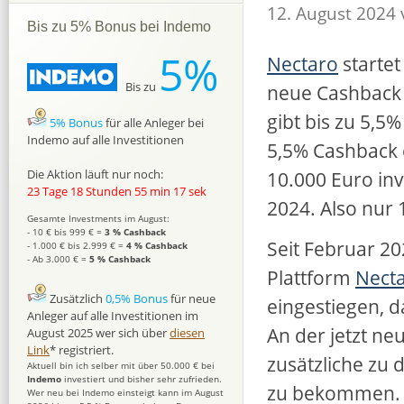
12. August 2024
Bis zu 5% Bonus bei Indemo
5%
Nectaro
startet
Bis zu
neue Cashback A
gibt bis zu 5,5%
5% Bonus
für alle Anleger bei
Indemo auf alle Investitionen
5,5% Cashback 
10.000 Euro inv
Die Aktion läuft nur noch:
23 Tage 18 Stunden 55 min 16 sek
2024. Also nur 
Gesamte Investments im August:
- 10 € bis 999 € =
3 % Cashback
Seit Februar 20
- 1.000 € bis 2.999 € =
4 % Cashback
- Ab 3.000 € =
5 % Cashback
Plattform
Nect
Zusätzlich
0,5% Bonus
für neue
eingestiegen, d
Anleger auf alle Investitionen im
An der jetzt ne
August 2025 wer sich über
diesen
Link
* registriert.
zusätzliche zu
Aktuell bin ich selber mit über 50.000 € bei
Indemo
investiert und bisher sehr zufrieden.
zu bekommen.
Wer neu bei Indemo einsteigt kann im August