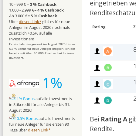
eingetrieben w
10 - 999 € =
3 % Cashback
1.000 - 2.999 €=
4 % Cashback
Renditeschätz
Ab 3.000 €=
5 % Cashback
Über
diesen Link*
gibt es für neue
Rating
Z
Anleger im August 2026 nochmals
zusätzlich +0,5% auf alle
Investitionen!
Es sind also insgesamt im August 2026 bis zu
5,5 % Bonus für neue Anleger möglich! Ich bin
bereits mit über 50.000 € selber bei Indemo
investiert.
1%
1% Bonus
auf alle Investments
in Stikcredit für alle Anleger bis 31.
August 2026!
Bei
Rating A
gi
0,5% Bonus
auf alle Investments
für neue Anleger für die ersten 90
Rendite.
Tage über
diesen Link*