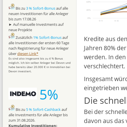
Bis zu
3 % Sofort-Bonus
auf alle
neuen Investitionen für alle Anleger
bis zum 17.08.26
► Auf manuelle Investments auf
neue Projekte
Kredite aus de
Zusätzlich
1% Sofort-Bonus
auf
alle Investitionen der ersten 60 Tage
Jahren 80% der
nach Registrierung für neue Anleger
über
diesen Link*
werden. In den 
Es sind also insgesamt bis zu 4 % Bonus
möglich. Ich bin selber Anleger bei Devon und
verschlechtert.
habe bereits über 20.000 € in Immobilien bei
Devon investiert.
Insgesamt würd
eingetrieben w
5%
Die schnel
Bis zu
5 % Sofort-Cashback
auf
Bei der schnel
alle Investments für alle Anleger bis
davon aus das v
zum 31.08.2026.
Kumulative Investitionen: