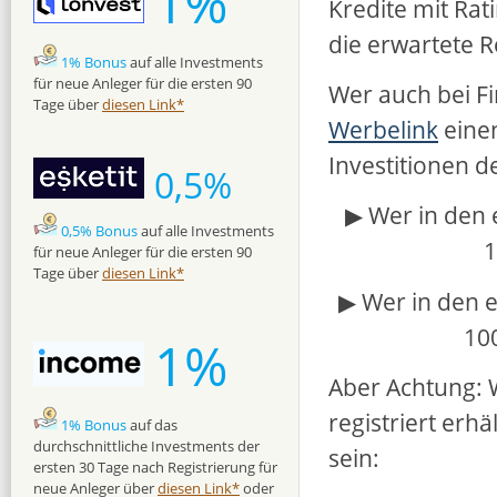
1%
Kredite mit Rat
die erwartete R
1% Bonus
auf alle Investments
für neue Anleger für die ersten 90
Wer auch bei Fi
Tage über
diesen Link*
Werbelink
eine
Investitionen d
0,5%
▶ Wer in den 
0,5% Bonus
auf alle Investments
1
für neue Anleger für die ersten 90
Tage über
diesen Link*
▶ Wer in den 
10
1%
Aber Achtung: W
registriert erh
1% Bonus
auf das
durchschnittliche Investments der
sein:
ersten 30 Tage nach Registrierung für
neue Anleger über
diesen Link*
oder