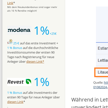
Link
*
Mit dem Neukundenbonus sind sogar mehr
als 16 % Rendite möglich!
1%
+25€
25 €
auf das erste Investment +
1 % Bonus
auf die durchschnittliche
Investitionssumme der ersten 90
Tage nach Registrierung für neue
Anleger über
diesen Link*
1%
Quelle:
ht
01082024
1 % Bonus
auf alle Investments der
ersten 90 Tage für neue Anleger über
Während in Lett
diesen Link
*
unverändert ist
.