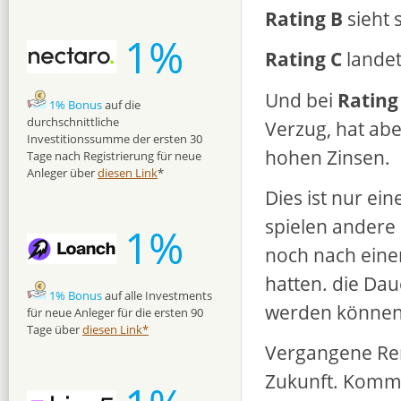
Rating B
sieht 
1%
Rating C
landet
Und bei
Rating
1% Bonus
auf die
durchschnittliche
Verzug, hat ab
Investitionssumme der ersten 30
hohen Zinsen.
Tage nach Registrierung für neue
Anleger über
diesen Link
*
Dies ist nur ei
spielen andere 
1%
noch nach eine
hatten. die Dau
1% Bonus
auf alle Investments
werden können 
für neue Anleger für die ersten 90
Tage über
diesen Link*
Vergangene Rend
Zukunft. Kommt 