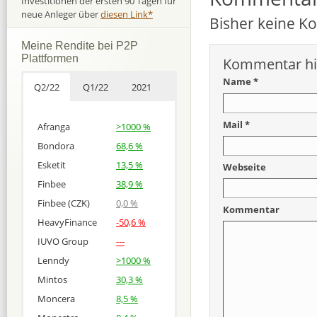
Investitionen der ersten 90 Tagen für
neue Anleger über
diesen Link*
Bisher keine 
Meine Rendite bei P2P
Plattformen
Kommentar hi
Name *
Q2/22
Q1/22
2021
Mail *
Afranga
>1000 %
Bondora
68,6 %
Esketit
13,5 %
Webseite
Finbee
38,9 %
Finbee (CZK)
0,0 %
Kommentar
HeavyFinance
-50,6 %
IUVO Group
---
Lenndy
>1000 %
Mintos
30,3 %
Moncera
8,5 %