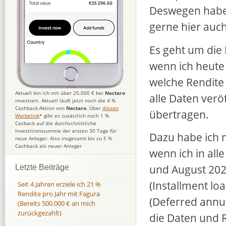
Deswegen habe 
gerne hier auch 
Es geht um die 
wenn ich heute
welche Rendite
Aktuell bin ich mit über 25.000 € bei
Nectaro
alle Daten verö
investiert. Aktuell läuft jetzt noch die 4 %
Cashback-Aktion von
Nectaro
. Über
diesen
übertragen.
Werbelink
* gibt es zusätzlich noch 1 %
Casback auf die durchschnittliche
Investitionssumme der ersten 30 Tage für
Dazu habe ich m
neue Anleger. Also insgesamt bis zu 5 %
Cashback als neuer Anleger
wenn ich in all
und August 2023
Letzte Beiträge
(Installment l
Seit 4 Jahren erziele ich 21 %
Rendite pro Jahr mit Fagura
(Deferred annui
(Bereits 500.000 € an mich
zurückgezahlt)
die Daten und 