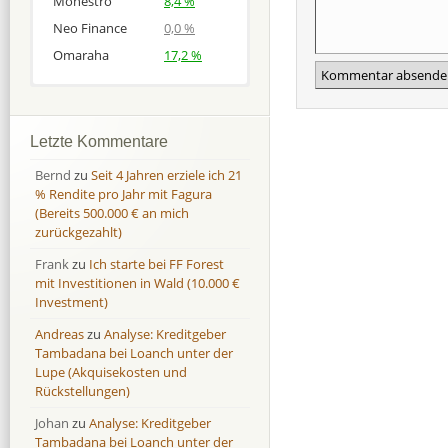
Monestro
8,4 %
Neo Finance
0,0 %
Omaraha
17,2 %
Afranga
Afranga
9,7 %
18,1 %
Bondora
Bondora
18,7 %
8,0 %
Letzte Kommentare
Esketit
Esketit
9,2 %
16,7
Bernd
zu
Seit 4 Jahren erziele ich 21
Finbee
Finbee
43,2%
35,2%
% Rendite pro Jahr mit Fagura
(Bereits 500.000 € an mich
Finbee (CZK)
Finbee (CZK)
0,0 %
0,0 %
zurückgezahlt)
HeavyFinance
HeavyFinance
41,9 %
9,3 %
Frank
zu
Ich starte bei FF Forest
IUVO Group
IUVO Group
-32,2 %
-55,0 %
mit Investitionen in Wald (10.000 €
Lenndy
Lenndy
-314,6 %
146,5 %
Investment)
Mintos
Mintos
107,5 %
13,0 %
Andreas
zu
Analyse: Kreditgeber
Moncera
Moncera
8,0 %
11,1 %
Tambadana bei Loanch unter der
Lupe (Akquisekosten und
Monestro
Monestro
9,1 %
>1000%
Rückstellungen)
Neo Finance
Neo Finance
0,0 %
0,0 %
Johan
zu
Analyse: Kreditgeber
Omaraha
Omaraha
16,4 %
18,0 %
Tambadana bei Loanch unter der