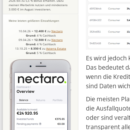
2026 bis zu 5,5 % Bonus erhalten. Dazu
meinen Werbelink nutzen und mindestens
3.000 € im August investieren.
Meine letzten größeren Einzahlungen
10.04.26
=
12.400 €
zu
Nectaro
Grund:
4 % Cashback
09.04.26
=
12.500 €
zu
Nectaro
Grund:
4 % Cashback
13.10.25
=
8.550 €
zu
Asterra Estate
Grund:
5 % Cashback
Es wird jedoch 
Das bedeutet d
wenn die Kredi
sind Daten wic
Die meisten Pla
die Ausfallquot
oder sind veral
transparent all