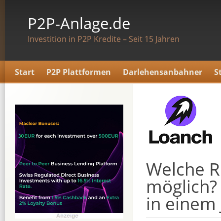
P2P-Anlage.de
Investition in P2P Kredite – Seit 15 Jahren
Start
P2P Plattformen
Darlehensanbahner
S
Welche R
möglich? 
in einem 