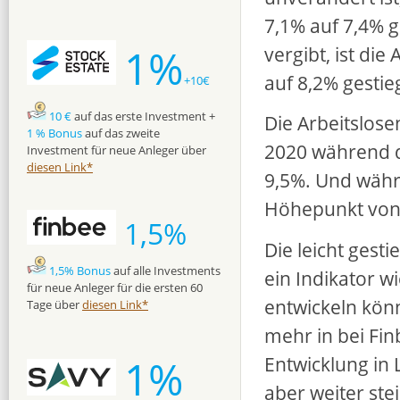
7,1% auf 7,4% g
1%
vergibt, ist die
auf 8,2% gestie
+10€
10 €
auf das erste Investment +
Die Arbeitslose
1 % Bonus
auf das zweite
2020 während d
Investment für neue Anleger über
diesen Link*
9,5%. Und währ
Höhepunkt von 
1,5%
Die leicht gest
1,5% Bonus
auf alle Investments
ein Indikator w
für neue Anleger für die ersten 60
entwickeln könn
Tage über
diesen Link*
mehr in bei Fin
1%
Entwicklung in L
aber weiter ste