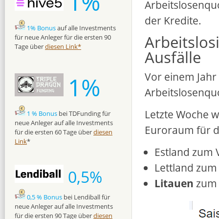
1%
Arbeitslosenquo
der Kredite.
1% Bonus
auf alle Investments
Arbeitslos
für neue Anleger für die ersten 90
Tage über
diesen Link*
Ausfälle
Vor einem Jahr 
1%
Arbeitslosenqu
Letzte Woche w
1 % Bonus
bei TDFunding für
neue Anleger auf alle Investments
Euroraum für de
für die ersten 60 Tage über
diesen
Link
*
Estland zum 
Lettland zum
0,5%
Litauen
zum 
0,5 % Bonus
bei Lendiball für
neue Anleger auf alle Investments
für die ersten 90 Tage über
diesen