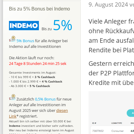
9. August 2024 
Bis zu 5% Bonus bei Indemo
5%
Viele Anleger f
Bis zu
ohne Rückkaufve
am Ende ausfall
5% Bonus
für alle Anleger bei
Indemo auf alle Investitionen
Rendite bei Pla
Die Aktion läuft nur noch:
Gestern erreich
24 Tage 8 Stunden 24 min 24 sek
der P2P Plattf
Gesamte Investments im August:
- 10 € bis 999 € =
3 % Cashback
Kredite mit übe
- 1.000 € bis 2.999 € =
4 % Cashback
- Ab 3.000 € =
5 % Cashback
Zusätzlich
0,5% Bonus
für neue
Anleger auf alle Investitionen im
August 2025 wer sich über
diesen
Link
* registriert.
Aktuell bin ich selber mit über 50.000 € bei
Indemo
investiert und bisher sehr zufrieden.
Wer neu bei Indemo einsteigt kann im August