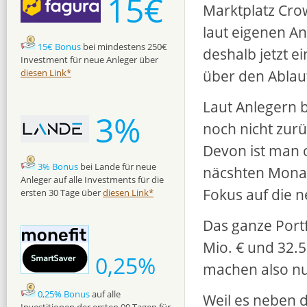
15€
Marktplatz Cro
laut eigenen A
15€ Bonus
bei mindestens 250€
deshalb jetzt e
Investment für neue Anleger über
über den Ablau
diesen Link*
Laut Anlegern b
3%
noch nicht zurü
Devon ist man 
3% Bonus
bei Lande für neue
näcshten Mona
Anleger auf alle Investments für die
Fokus auf die 
ersten 30 Tage über
diesen Link*
Das ganze Port
Mio. € und 32.5
0,25%
machen also nur
0,25% Bonus
auf alle
Weil es neben 