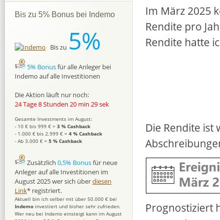
Im März 2025 k
Bis zu 5% Bonus bei Indemo
Rendite pro Jah
5%
Rendite hatte i
Bis zu
5% Bonus
für alle Anleger bei
Indemo auf alle Investitionen
Die Aktion läuft nur noch:
24 Tage 8 Stunden 20 min 27 sek
Gesamte Investments im August:
Die Rendite ist
- 10 € bis 999 € =
3 % Cashback
- 1.000 € bis 2.999 € =
4 % Cashback
Abschreibunge
- Ab 3.000 € =
5 % Cashback
Zusätzlich
0,5% Bonus
für neue
Anleger auf alle Investitionen im
August 2025 wer sich über
diesen
Link
* registriert.
Aktuell bin ich selber mit über 50.000 € bei
Prognostiziert 
Indemo
investiert und bisher sehr zufrieden.
Wer neu bei Indemo einsteigt kann im August