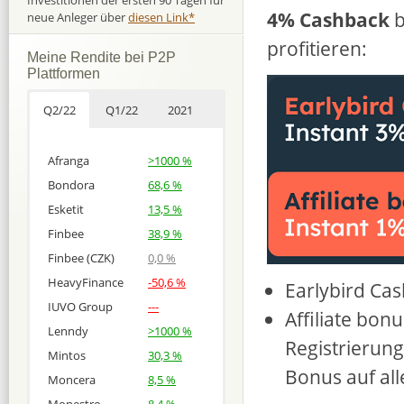
Investitionen der ersten 90 Tagen für
4% Cashback
b
neue Anleger über
diesen Link*
profitieren:
Meine Rendite bei P2P
Plattformen
Q2/22
Q1/22
2021
Afranga
>1000 %
Bondora
68,6 %
Esketit
13,5 %
Finbee
38,9 %
Finbee (CZK)
0,0 %
HeavyFinance
-50,6 %
Earlybird Ca
IUVO Group
---
Affiliate bon
Lenndy
>1000 %
Registrierun
Mintos
30,3 %
Bonus auf all
Moncera
8,5 %