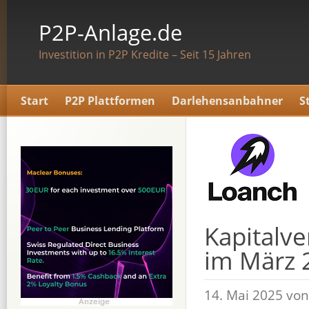
P2P-Anlage.de
Investition in P2P Kredite – Seit 15 Jahren
Start
P2P Plattformen
Darlehensanbahner
S
Kapitalve
im März 
14. Mai 2025 vo