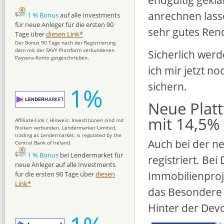
anrechnen lasse
1 % Bonus
auf alle Investments
für neue Anleger für die ersten 90
sehr gutes Rend
Tage über
diesen Link*
Der Bonus 90 Tage nach der Registrierung
dem mit der SAVY-Plattform verbundenen
Sicherlich werd
Paysera-Konto gutgeschrieben.
ich mir jetzt n
sichern.
1%
Neue Plat
mit 14,5%
Affiliate-Link / Hinweis: Investitionen sind mit
Risiken verbunden. Lendermarket Limited,
trading as Lendermarket, is regulated by the
Auch bei der n
Central Bank of Ireland.
1 % Bonus
bei Lendermarket für
registriert. Bei
neue Anleger auf alle Investments
Immobilienproje
für die ersten 90 Tage über
diesen
Link*
das Besondere i
Hinter der Devo