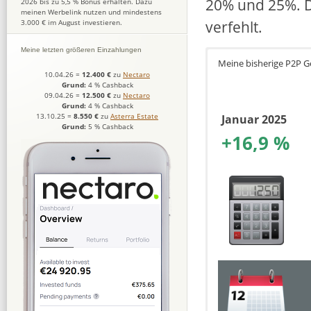
20% und 25%. D
2026 bis zu 5,5 % Bonus erhalten. Dazu
meinen Werbelink nutzen und mindestens
verfehlt.
3.000 € im August investieren.
Meine letzten größeren Einzahlungen
Meine bisherige P2P 
10.04.26
=
12.400 €
zu
Nectaro
Grund:
4 % Cashback
09.04.26
=
12.500 €
zu
Nectaro
Grund:
4 % Cashback
13.10.25
=
8.550 €
zu
Asterra Estate
Januar 2025
Grund:
5 % Cashback
+16,9 %