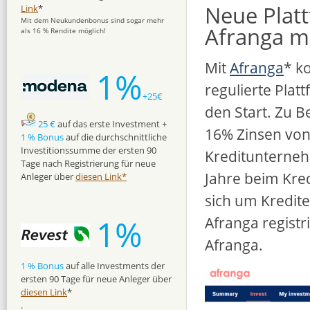
Neue Platt
Link
*
Mit dem Neukundenbonus sind sogar mehr
Afranga m
als 16 % Rendite möglich!
Mit
Afranga
* k
1%
regulierte Plat
+25€
den Start. Zu B
25 €
auf das erste Investment +
16% Zinsen vo
1 % Bonus
auf die durchschnittliche
Investitionssumme der ersten 90
Kreditunterneh
Tage nach Registrierung für neue
Jahre beim Kred
Anleger über
diesen Link*
sich um Kredite
1%
Afranga registr
Afranga.
1 % Bonus
auf alle Investments der
ersten 90 Tage für neue Anleger über
diesen Link
*
.