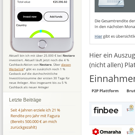
Die Gesamtrendite der 
In den nächsten Monat
Hier
gibt es übersichtl
Hier ein Auszu
Aktuell bin ich mit über 25.000 € bei
Nectaro
investiert. Aktuell läuft jetzt noch die 4 %
(nicht allen) Pl
Cashback-Aktion von
Nectaro
. Über
diesen
Werbelink
* gibt es zusätzlich noch 1 %
Casback auf die durchschnittliche
Einnahmen
Investitionssumme der ersten 30 Tage für
neue Anleger. Also insgesamt bis zu 5 %
Cashback als neuer Anleger
P2P Plattform
Bru
Letzte Beiträge
Seit 4 Jahren erziele ich 21 %
Rendite pro Jahr mit Fagura
(Bereits 500.000 € an mich
zurückgezahlt)