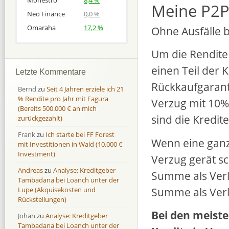
Monestro
8,4 %
Meine P2P
Neo Finance
0,0 %
Omaraha
17,2 %
Ohne Ausfälle b
Um die Rendite 
Afranga
Afranga
9,7 %
18,1 %
Bondora
Bondora
18,7 %
8,0 %
einen Teil der 
Letzte Kommentare
Esketit
Esketit
9,2 %
16,7
Rückkaufgaranti
Bernd
zu
Seit 4 Jahren erziele ich 21
Finbee
Finbee
43,2%
35,2%
% Rendite pro Jahr mit Fagura
Verzug mit 10%
(Bereits 500.000 € an mich
Finbee (CZK)
Finbee (CZK)
0,0 %
0,0 %
sind die Kredit
zurückgezahlt)
HeavyFinance
HeavyFinance
41,9 %
9,3 %
Frank
zu
Ich starte bei FF Forest
IUVO Group
IUVO Group
-32,2 %
-55,0 %
Wenn eine ganz
mit Investitionen in Wald (10.000 €
Lenndy
Lenndy
-314,6 %
146,5 %
Investment)
Verzug gerät s
Mintos
Mintos
107,5 %
13,0 %
Andreas
zu
Analyse: Kreditgeber
Summe als Verl
Moncera
Moncera
8,0 %
11,1 %
Tambadana bei Loanch unter der
Summe als Verl
Lupe (Akquisekosten und
Monestro
Monestro
9,1 %
>1000%
Rückstellungen)
Neo Finance
Neo Finance
0,0 %
0,0 %
Bei den meiste
Johan
zu
Analyse: Kreditgeber
Omaraha
Omaraha
16,4 %
18,0 %
Tambadana bei Loanch unter der