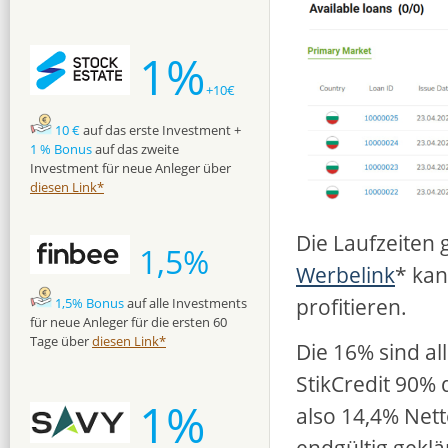
1%
+10€
10 €
auf das erste Investment +
1 % Bonus
auf das zweite
Investment für neue Anleger über
diesen Link*
Die Laufzeiten 
1,5%
Werbelink
* kan
profitieren.
1,5% Bonus
auf alle Investments
für neue Anleger für die ersten 60
Tage über
diesen Link*
Die 16% sind al
StikCredit 90% 
1%
also 14,4% Nett
endgültig geklä