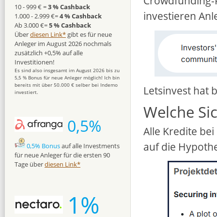
Crowdfunding-P
10 - 999 € =
3 % Cashback
investieren Anl
1.000 - 2.999 €=
4 % Cashback
Ab 3.000 €=
5 % Cashback
Über
diesen Link*
gibt es für neue
Anleger im August 2026 nochmals
zusätzlich +0,5% auf alle
Investitionen!
Es sind also insgesamt im August 2026 bis zu
5,5 % Bonus für neue Anleger möglich! Ich bin
bereits mit über 50.000 € selber bei Indemo
Letsinvest hat 
investiert.
Welche Si
0,5%
Alle Kredite be
auf die Hypoth
0,5% Bonus
auf alle Investments
für neue Anleger für die ersten 90
Tage über
diesen Link*
1%