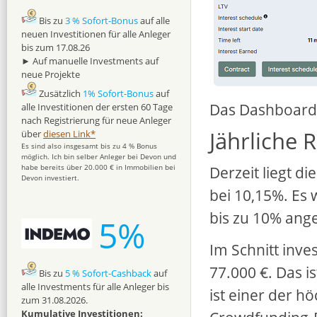
Bis zu
3 % Sofort-Bonus
auf alle
neuen Investitionen für alle Anleger
bis zum 17.08.26
► Auf manuelle Investments auf
neue Projekte
Zusätzlich
1% Sofort-Bonus
auf
Das Dashboard i
alle Investitionen der ersten 60 Tage
nach Registrierung für neue Anleger
Jährliche 
über
diesen Link*
Es sind also insgesamt bis zu 4 % Bonus
möglich. Ich bin selber Anleger bei Devon und
Derzeit liegt di
habe bereits über 20.000 € in Immobilien bei
Devon investiert.
bei 10,15%. Es 
bis zu 10% ang
5%
Im Schnitt inve
77.000 €. Das i
Bis zu
5 % Sofort-Cashback
auf
alle Investments für alle Anleger bis
ist einer der h
zum 31.08.2026.
Kumulative Investitionen: