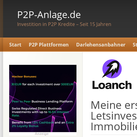
P2P-Anlage.de
Investition in P2P Kredite – Seit 15 Jahren
Start
P2P Plattformen
Darlehensanbahner
S
Meine ers
Letsinves
Immobili