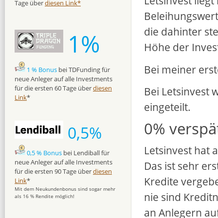
Letsinvest liegt
Tage über
diesen Link*
Beleihungswertv
die dahinter st
1%
Höhe der Invest
Bei meiner erst
1 % Bonus
bei TDFunding für
neue Anleger auf alle Investments
für die ersten 60 Tage über
diesen
Bei Letsinvest 
Link
*
eingeteilt.
0% verspä
0,5%
Letsinvest hat 
0,5 % Bonus
bei Lendiball für
neue Anleger auf alle Investments
Das ist sehr ers
für die ersten 90 Tage über
diesen
Kredite vergeb
Link
*
Mit dem Neukundenbonus sind sogar mehr
nie sind Kredit
als 16 % Rendite möglich!
an Anlegern auf