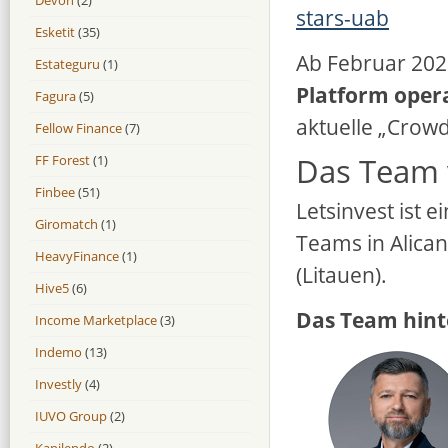
stars-uab
Esketit
(35)
Ab Februar 2020
Estateguru
(1)
Platform oper
Fagura
(5)
aktuelle „Crowd
Fellow Finance
(7)
Das Team 
FF Forest
(1)
Finbee
(51)
Letsinvest ist 
Giromatch
(1)
Teams in Alican
HeavyFinance
(1)
(Litauen).
Hive5
(6)
Das Team hinte
Income Marketplace
(3)
Indemo
(13)
Investly
(4)
IUVO Group
(2)
Kapilendo
(2)