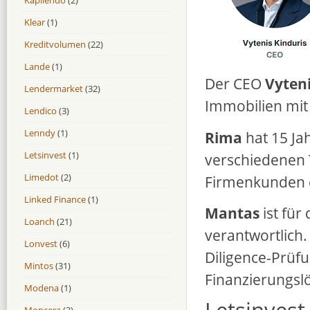
Klear
(1)
Kreditvolumen
(22)
Lande
(1)
Der CEO
Vyten
Lendermarket
(32)
Immobilien mit
Lendico
(3)
Lenndy
(1)
Rima
hat 15 Ja
Letsinvest
(1)
verschiedenen T
Limedot
(2)
Firmenkunden e
Linked Finance
(1)
Mantas
ist für
Loanch
(21)
verantwortlich.
Lonvest
(6)
Diligence-Prüf
Mintos
(31)
Finanzierungs
Modena
(1)
Moncera
(2)