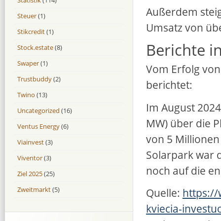
Außerdem steigt
Steuer
(1)
Umsatz von über
Stikcredit
(1)
Berichte i
Stock.estate
(8)
Swaper
(1)
Vom Erfolg von 
Trustbuddy
(2)
berichtet:
Twino
(13)
Im August 2024 
Uncategorized
(16)
MW) über die Pl
Ventus Energy
(6)
von 5 Millionen
Viainvest
(3)
Solarpark war d
Viventor
(3)
noch auf die e
Ziel 2025
(25)
Zweitmarkt
(5)
Quelle:
https:/
kviecia-investuo