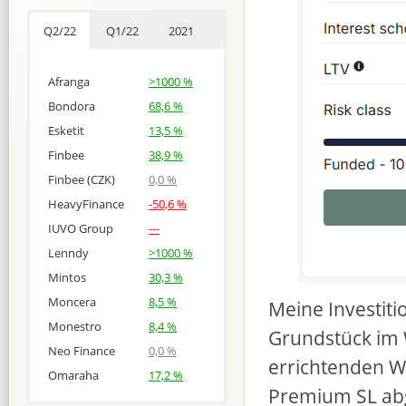
Q2/22
Q1/22
2021
Afranga
>1000 %
Bondora
68,6 %
Esketit
13,5 %
Finbee
38,9 %
Finbee (CZK)
0,0 %
HeavyFinance
-50,6 %
IUVO Group
---
Lenndy
>1000 %
Mintos
30,3 %
Moncera
8,5 %
Meine Investiti
Monestro
8,4 %
Grundstück im 
Neo Finance
0,0 %
errichtenden W
Omaraha
17,2 %
Premium SL abg