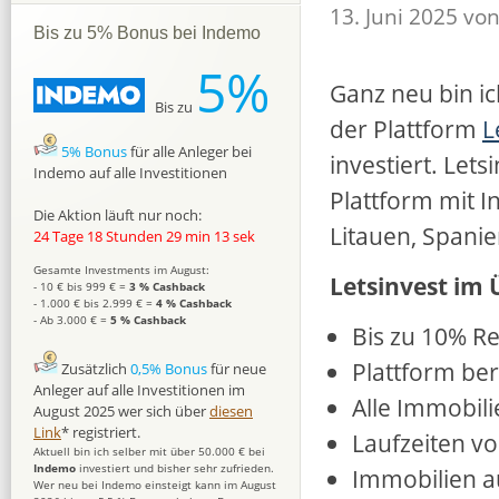
13. Juni 2025 vo
Bis zu 5% Bonus bei Indemo
5%
Ganz neu bin ich
Bis zu
der Plattform
L
5% Bonus
für alle Anleger bei
investiert. Lets
Indemo auf alle Investitionen
Plattform mit I
Die Aktion läuft nur noch:
Litauen, Spani
24 Tage 18 Stunden 29 min 12 sek
Gesamte Investments im August:
Letsinvest im 
- 10 € bis 999 € =
3 % Cashback
- 1.000 € bis 2.999 € =
4 % Cashback
- Ab 3.000 € =
5 % Cashback
Bis zu 10% Re
Plattform ber
Zusätzlich
0,5% Bonus
für neue
Anleger auf alle Investitionen im
Alle Immobil
August 2025 wer sich über
diesen
Link
* registriert.
Laufzeiten v
Aktuell bin ich selber mit über 50.000 € bei
Indemo
investiert und bisher sehr zufrieden.
Immobilien a
Wer neu bei Indemo einsteigt kann im August