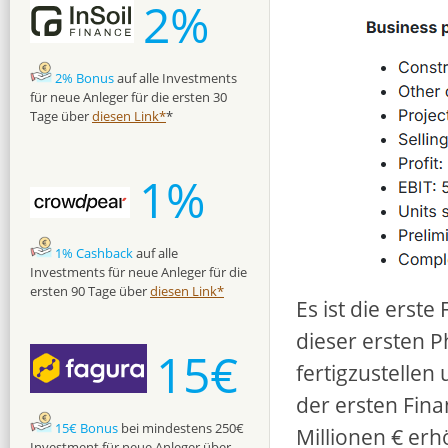
2%
2% Bonus
auf alle Investments
für neue Anleger für die ersten 30
Tage über
diesen Link*
*
1%
1% Cashback
auf alle
Investments für neue Anleger für die
ersten 90 Tage über
diesen Link*
Es ist die erst
dieser ersten P
15€
fertigzustellen
der ersten Fina
15€ Bonus
bei mindestens 250€
Millionen € erh
Investment für neue Anleger über