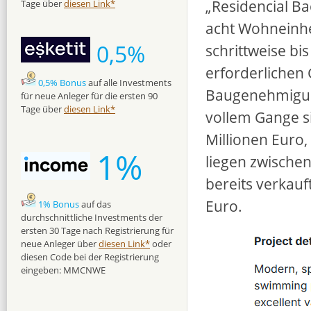
„Residencial Ba
Tage über
diesen Link*
acht Wohneinhei
0,5%
schrittweise bis
erforderlichen
0,5% Bonus
auf alle Investments
Baugenehmigung
für neue Anleger für die ersten 90
Tage über
diesen Link*
vollem Gange s
Millionen Euro,
1%
liegen zwische
bereits verkauf
Euro.
1% Bonus
auf das
durchschnittliche Investments der
ersten 30 Tage nach Registrierung für
neue Anleger über
diesen Link*
oder
diesen Code bei der Registrierung
eingeben: MMCNWE