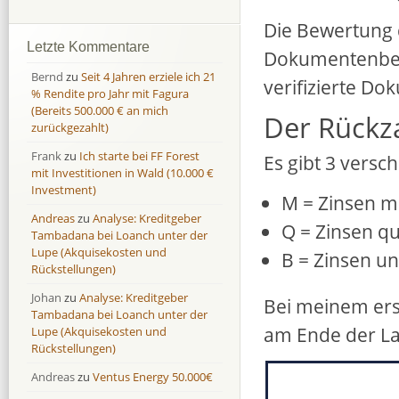
Afranga
Afranga
9,7 %
18,1 %
Die Bewertung 
Bondora
Bondora
18,7 %
8,0 %
Letzte Kommentare
Dokumentenberei
Esketit
Esketit
9,2 %
16,7
Bernd
zu
Seit 4 Jahren erziele ich 21
verifizierte D
Finbee
Finbee
43,2%
35,2%
% Rendite pro Jahr mit Fagura
(Bereits 500.000 € an mich
Finbee (CZK)
Finbee (CZK)
0,0 %
0,0 %
Der Rückz
zurückgezahlt)
HeavyFinance
HeavyFinance
41,9 %
9,3 %
Frank
zu
Ich starte bei FF Forest
Es gibt 3 vers
IUVO Group
IUVO Group
-32,2 %
-55,0 %
mit Investitionen in Wald (10.000 €
Lenndy
Lenndy
-314,6 %
146,5 %
Investment)
M = Zinsen mo
Mintos
Mintos
107,5 %
13,0 %
Andreas
zu
Analyse: Kreditgeber
Q = Zinsen qu
Moncera
Moncera
8,0 %
11,1 %
Tambadana bei Loanch unter der
Lupe (Akquisekosten und
B = Zinsen un
Monestro
Monestro
9,1 %
>1000%
Rückstellungen)
Neo Finance
Neo Finance
0,0 %
0,0 %
Johan
zu
Analyse: Kreditgeber
Bei meinem ers
Omaraha
Omaraha
16,4 %
18,0 %
Tambadana bei Loanch unter der
am Ende der Lau
Lupe (Akquisekosten und
Rückstellungen)
Andreas
zu
Ventus Energy 50.000€