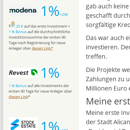
1%
gab auch keine 
geschafft durch
+25€
sorgfältige Kre
25 €
auf das erste Investment +
1 % Bonus
auf die durchschnittliche
Das war auch e
Investitionssumme der ersten 90
Tage nach Registrierung für neue
investieren. De
Anleger über
diesen Link*
treffen.
1%
Die Projekte w
Zahlungen zu u
1 % Bonus
auf alle Investments der
Millionen Euro 
ersten 90 Tage für neue Anleger über
diesen Link
*
Meine erst
.
Meine erste Inv
1%
der Stadt Alican