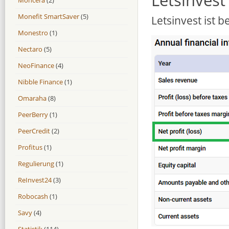
Letsinvest 
Monefit SmartSaver
(5)
Letsinvest ist b
Monestro
(1)
Nectaro
(5)
NeoFinance
(4)
Nibble Finance
(1)
Omaraha
(8)
PeerBerry
(1)
PeerCredit
(2)
Profitus
(1)
Regulierung
(1)
ReInvest24
(3)
Robocash
(1)
Savy
(4)
Statistik
(114)