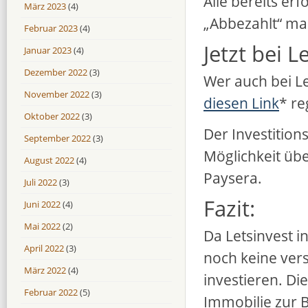
Alle bereits er
März 2023
(4)
„Abbezahlt“ mar
Februar 2023
(4)
Jetzt bei L
Januar 2023
(4)
Dezember 2022
(3)
Wer auch bei Let
November 2022
(3)
diesen Link
* re
Oktober 2022
(3)
Der Investition
September 2022
(3)
Möglichkeit üb
August 2022
(4)
Paysera.
Juli 2022
(3)
Fazit:
Juni 2022
(4)
Mai 2022
(2)
Da Letsinvest i
April 2022
(3)
noch keine ver
März 2022
(4)
investieren. Di
Februar 2022
(5)
Immobilie zur 