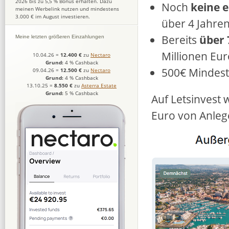
2026 bis zu 5,5 % Bonus erhalten. Dazu
Noch
keine e
meinen Werbelink nutzen und mindestens
3.000 € im August investieren.
über 4 Jahre
Bereits
über 
Meine letzten größeren Einzahlungen
Millionen Eur
10.04.26
=
12.400 €
zu
Nectaro
Grund:
4 % Cashback
500€ Mindes
09.04.26
=
12.500 €
zu
Nectaro
Grund:
4 % Cashback
13.10.25
=
8.550 €
zu
Asterra Estate
Grund:
5 % Cashback
Auf Letsinvest 
Euro von Anlege