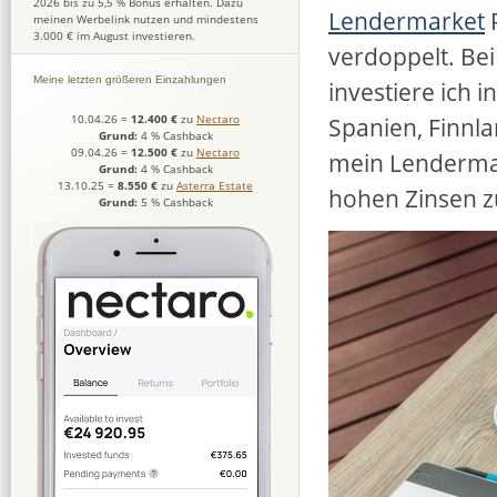
2026 bis zu 5,5 % Bonus erhalten. Dazu
Lendermarket
P
meinen Werbelink nutzen und mindestens
3.000 € im August investieren.
verdoppelt. Be
Meine letzten größeren Einzahlungen
investiere ich 
Spanien, Finnl
10.04.26
=
12.400 €
zu
Nectaro
Grund:
4 % Cashback
09.04.26
=
12.500 €
zu
Nectaro
mein Lendermar
Grund:
4 % Cashback
13.10.25
=
8.550 €
zu
Asterra Estate
hohen Zinsen zu
Grund:
5 % Cashback