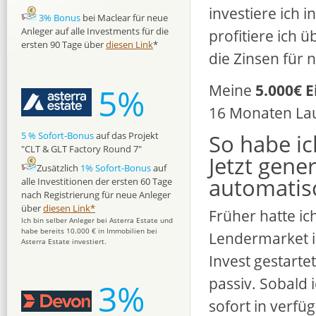
investiere ich 
3% Bonus
bei Maclear für neue
Anleger auf alle Investments für die
profitiere ich 
ersten 90 Tage über
diesen Link
*
die Zinsen für 
Meine
5.000€ 
5%
16 Monaten Lauf
So habe ic
5 % Sofort-Bonus
auf das Projekt
"CLT & GLT Factory Round 7"
Jetzt gene
Zusätzlich
1% Sofort-Bonus
auf
automatis
alle Investitionen der ersten 60 Tage
nach Registrierung für neue Anleger
über
diesen Link*
Früher hatte i
Ich bin selber Anleger bei Asterra Estate und
habe bereits 10.000 € in Immobilien bei
Lendermarket in
Asterra Estate investiert.
Invest gestarte
passiv. Sobald 
3%
sofort in verfü