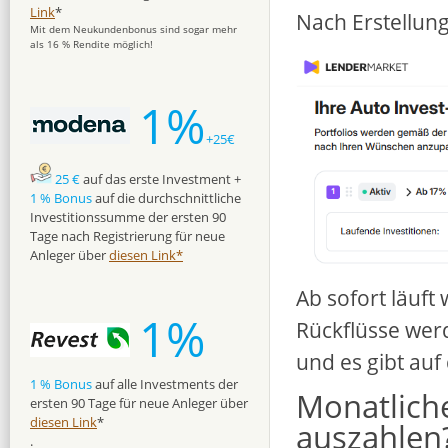
Link
*
Nach Erstellung
Mit dem Neukundenbonus sind sogar mehr
als 16 % Rendite möglich!
1%
+25€
25 €
auf das erste Investment +
1 % Bonus
auf die durchschnittliche
Investitionssumme der ersten 90
Tage nach Registrierung für neue
Anleger über
diesen Link*
Ab sofort läuft
1%
Rückflüsse werd
und es gibt auf
1 % Bonus
auf alle Investments der
Monatliche
ersten 90 Tage für neue Anleger über
diesen Link
*
auszahlen?
.