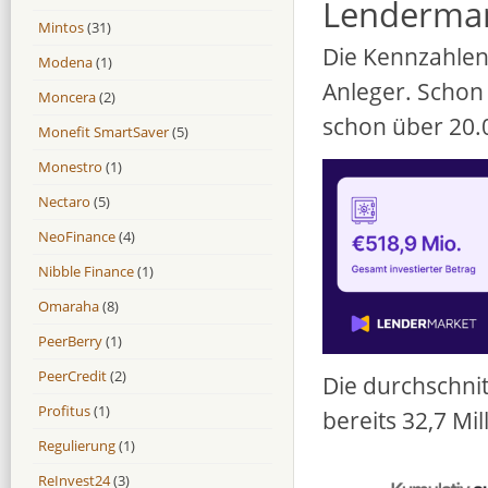
Lenderma
Mintos
(31)
Die Kennzahlen
Modena
(1)
Anleger. Schon
Moncera
(2)
schon über 20.0
Monefit SmartSaver
(5)
Monestro
(1)
Nectaro
(5)
NeoFinance
(4)
Nibble Finance
(1)
Omaraha
(8)
PeerBerry
(1)
PeerCredit
(2)
Die durchschnit
Profitus
(1)
bereits 32,7 Mi
Regulierung
(1)
ReInvest24
(3)