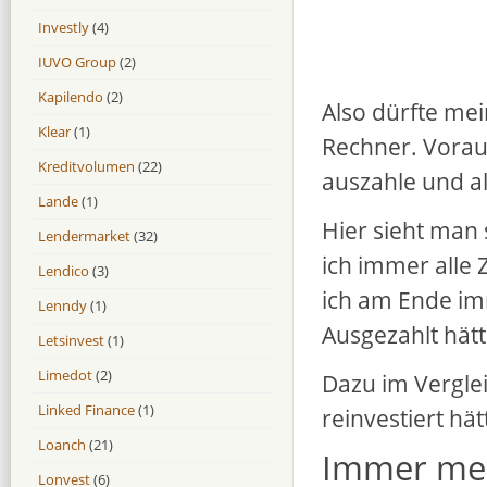
Investly
(4)
IUVO Group
(2)
Kapilendo
(2)
Also dürfte mei
Klear
(1)
Rechner. Voraus
Kreditvolumen
(22)
auszahle und al
Lande
(1)
Hier sieht man 
Lendermarket
(32)
ich immer alle 
Lendico
(3)
ich am Ende im
Lenndy
(1)
Ausgezahlt hätte
Letsinvest
(1)
Limedot
(2)
Dazu im Verglei
Linked Finance
(1)
reinvestiert hät
Loanch
(21)
Immer meh
Lonvest
(6)