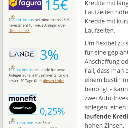
15€
Kredite mit län
Laufzeiten höhe
Kredite mit kur
15€ Bonus
bei mindestens 250€
Investment für neue Anleger über
Laufzeiten.
diesen Link*
Um flexibel zu 
3%
für eine geplan
Anschaffung od
Fall, dass man 
3% Bonus
bei Lande für neue
Anleger auf alle Investments für die
einem bestimm
ersten 30 Tage über
diesen Link*
benötigt – kan
zwei Auto-Inves
anlegen: einen
0,25%
laufende Kredi
0,25% Bonus
auf alle
hohen Zinsen.