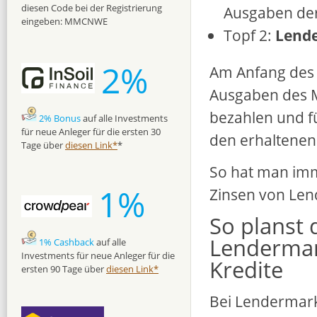
diesen Code bei der Registrierung
Ausgaben de
eingeben: MMCNWE
Topf 2:
Lende
2%
Am Anfang des
Ausgaben des M
bezahlen und fü
2% Bonus
auf alle Investments
für neue Anleger für die ersten 30
den erhaltenen
Tage über
diesen Link*
*
So hat man imm
1%
Zinsen von Len
So planst 
Lendermar
1% Cashback
auf alle
Investments für neue Anleger für die
Kredite
ersten 90 Tage über
diesen Link*
Bei Lendermar