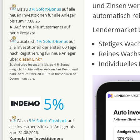
und Zinsen wer
Bis zu
3 % Sofort-Bonus
auf alle
automatisch rei
neuen Investitionen für alle Anleger
bis zum 17.08.26
► Auf manuelle Investments auf
Lendermarket bi
neue Projekte
Zusätzlich
1% Sofort-Bonus
auf
Stetiges Wac
alle Investitionen der ersten 60 Tage
Reines Wach
nach Registrierung für neue Anleger
über
diesen Link*
Individuelles 
Es sind also insgesamt bis zu 4 % Bonus
möglich. Ich bin selber Anleger bei Devon und
habe bereits über 20.000 € in Immobilien bei
Devon investiert.
5%
Bis zu
5 % Sofort-Cashback
auf
alle Investments für alle Anleger bis
zum 31.08.2026.
Kumulative Investitionen: