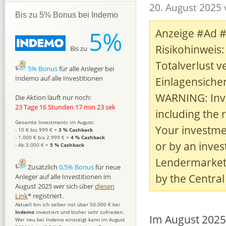
20. August 2025
Bis zu 5% Bonus bei Indemo
5%
Anzeige #Ad 
Risikohinweis:
Bis zu
Totalverlust v
5% Bonus
für alle Anleger bei
Indemo auf alle Investitionen
Einlagensiche
WARNING: Inve
Die Aktion läuft nur noch:
23 Tage 16 Stunden 17 min 22 sek
including the r
Gesamte Investments im August:
Your investme
- 10 € bis 999 € =
3 % Cashback
- 1.000 € bis 2.999 € =
4 % Cashback
or by an inve
- Ab 3.000 € =
5 % Cashback
Lendermarket 
Zusätzlich
0,5% Bonus
für neue
by the Central
Anleger auf alle Investitionen im
August 2025 wer sich über
diesen
Link
* registriert.
Aktuell bin ich selber mit über 50.000 € bei
Indemo
investiert und bisher sehr zufrieden.
Im August 2025
Wer neu bei Indemo einsteigt kann im August