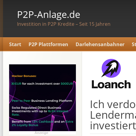
P2P-Anlage.de
Investition in P2P Kredite – Seit 15 Jahren
Start
P2P Plattformen
Darlehensanbahner
S
Ich verdo
Lenderma
investiert