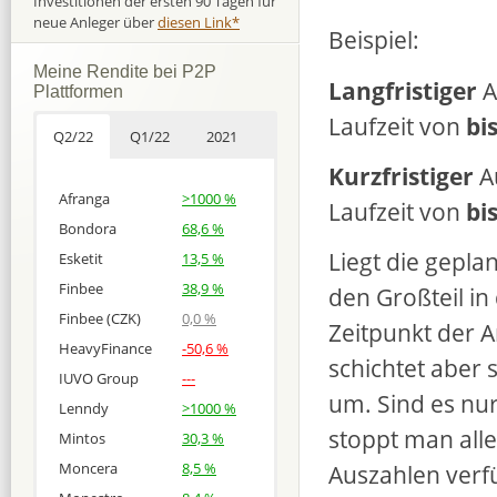
Investitionen der ersten 90 Tagen für
neue Anleger über
diesen Link*
Beispiel:
Meine Rendite bei P2P
Langfristiger
A
Plattformen
Laufzeit von
bis
Q2/22
Q1/22
2021
Kurzfristiger
A
Afranga
>1000 %
Laufzeit von
bi
Bondora
68,6 %
Liegt die gepla
Esketit
13,5 %
Finbee
38,9 %
den Großteil in 
Finbee (CZK)
0,0 %
Zeitpunkt der A
HeavyFinance
-50,6 %
schichtet aber 
IUVO Group
---
um. Sind es nu
Lenndy
>1000 %
stoppt man all
Mintos
30,3 %
Auszahlen verfü
Moncera
8,5 %