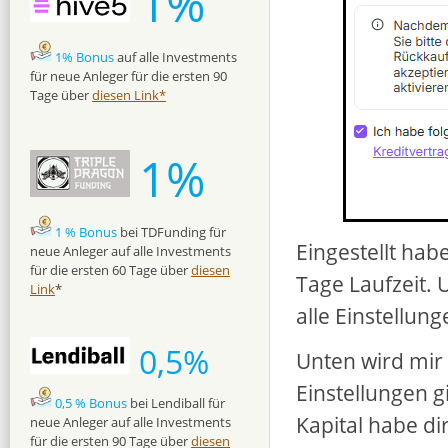
1%
1% Bonus
auf alle Investments
für neue Anleger für die ersten 90
Tage über
diesen Link*
1%
1 % Bonus
bei TDFunding für
Eingestellt ha
neue Anleger auf alle Investments
für die ersten 60 Tage über
diesen
Tage Laufzeit. 
Link
*
alle Einstellung
0,5%
Unten wird mir
Einstellungen g
0,5 % Bonus
bei Lendiball für
Kapital habe dir
neue Anleger auf alle Investments
für die ersten 90 Tage über
diesen