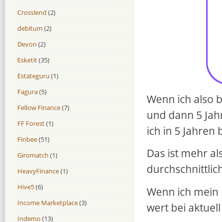
Crosslend
(2)
debitum
(2)
Devon
(2)
Esketit
(35)
Estateguru
(1)
Fagura
(5)
Wenn ich also 
Fellow Finance
(7)
und dann 5 Jahr
FF Forest
(1)
ich in 5 Jahren
Finbee
(51)
Das ist mehr a
Giromatch
(1)
durchschnittlic
HeavyFinance
(1)
Hive5
(6)
Wenn ich mein 
Income Marketplace
(3)
wert bei aktuel
Indemo
(13)