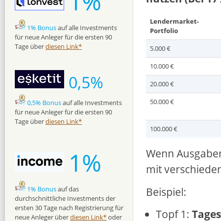
1%
Lendermarket-
1% Bonus
auf alle Investments
Portfolio
für neue Anleger für die ersten 90
Tage über
diesen Link*
5.000 €
10.000 €
0,5%
20.000 €
50.000 €
0,5% Bonus
auf alle Investments
für neue Anleger für die ersten 90
Tage über
diesen Link*
100.000 €
Wenn Ausgaben
1%
mit verschiede
Beispiel:
1% Bonus
auf das
durchschnittliche Investments der
ersten 30 Tage nach Registrierung für
Topf 1:
Tage
neue Anleger über
diesen Link*
oder