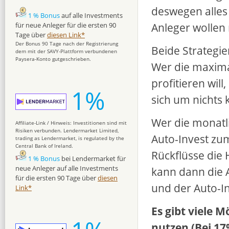
deswegen alles
1 % Bonus
auf alle Investments
Anleger wollen
für neue Anleger für die ersten 90
Tage über
diesen Link*
Der Bonus 90 Tage nach der Registrierung
Beide Strategi
dem mit der SAVY-Plattform verbundenen
Paysera-Konto gutgeschrieben.
Wer die maxima
profitieren will
1%
sich um nichts
Wer die monatl
Affiliate-Link / Hinweis: Investitionen sind mit
Risiken verbunden. Lendermarket Limited,
Auto-Invest zum
trading as Lendermarket, is regulated by the
Central Bank of Ireland.
Rückflüsse die
1 % Bonus
bei Lendermarket für
neue Anleger auf alle Investments
kann dann die 
für die ersten 90 Tage über
diesen
und der Auto-In
Link*
Es gibt viele 
nutzen (Bei 17