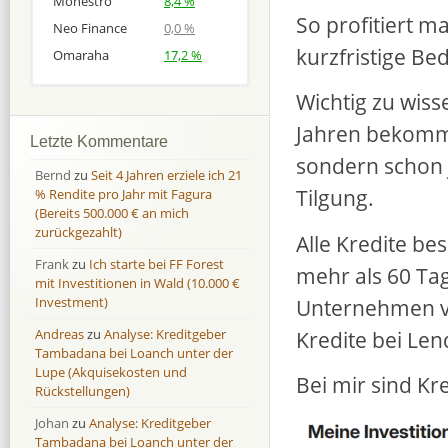
Monestro
8,4 %
So profitiert m
Neo Finance
0,0 %
kurzfristige Be
Omaraha
17,2 %
Wichtig zu wiss
Afranga
Afranga
9,7 %
18,1 %
Jahren bekommt
Bondora
Bondora
18,7 %
8,0 %
Letzte Kommentare
Esketit
Esketit
9,2 %
16,7
sondern schon j
Bernd
zu
Seit 4 Jahren erziele ich 21
Finbee
Finbee
43,2%
35,2%
Tilgung.
% Rendite pro Jahr mit Fagura
(Bereits 500.000 € an mich
Finbee (CZK)
Finbee (CZK)
0,0 %
0,0 %
zurückgezahlt)
Alle Kredite be
HeavyFinance
HeavyFinance
41,9 %
9,3 %
Frank
zu
Ich starte bei FF Forest
IUVO Group
IUVO Group
-32,2 %
-55,0 %
mehr als 60 Tag
mit Investitionen in Wald (10.000 €
Lenndy
Lenndy
-314,6 %
146,5 %
Unternehmen ver
Investment)
Mintos
Mintos
107,5 %
13,0 %
Kredite bei Le
Andreas
zu
Analyse: Kreditgeber
Moncera
Moncera
8,0 %
11,1 %
Tambadana bei Loanch unter der
Lupe (Akquisekosten und
Monestro
Monestro
9,1 %
>1000%
Bei mir sind Kr
Rückstellungen)
Neo Finance
Neo Finance
0,0 %
0,0 %
Johan
zu
Analyse: Kreditgeber
Omaraha
Omaraha
16,4 %
18,0 %
Tambadana bei Loanch unter der