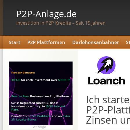
P2P-Anlage.de
Investition in P2P Kredite – Seit 15 Jahren
Start
P2P Plattformen
Darlehensanbahner
S
Ich start
P2P-Platt
Zinsen u