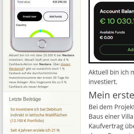
Aktuell bin ich mit über 25.000 € bei
Nectaro
investiert. Aktuell läuft jetzt noch die 4 %
Cashback-Aktion von
Nectaro
. Über
diesen
Werbelink
* gibt es zusätzlich noch 1 %
Aktuell bin ich 
Casback auf die durchschnittliche
Investitionssumme der ersten 30 Tage für
investiert.
neue Anleger. Also insgesamt bis zu 5 %
Cashback als neuer Anleger
Mein erste
Letzte Beiträge
Bei dem Projek
So investiere ich bei Debitum
Baus einer Vill
indirekt in lettische Waldflächen
(12.100 € Portfolio)
Kaufvertrag üb
Seit 4 Jahren erziele ich 21 %