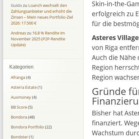
Skin-in-the-Ga
Guido
zu
Loanch wechselt den
Zahlungsanbieter und erhöht die
erfolgreich zu 
Zinsen – Mein neues Portfolio-Ziel
für die bestmög
2026: 17.500 €
Andreas
zu
16,8 % Rendite im
Asteres Village
November 2025 (P2P-Rendite
Update)
von Riga entfer
Auch die Nähe d
Region herrsch
Kategorien
Region wachsen 
Afranga
(4)
Asterra Estate
(1)
Gründe für
Finanzier
Auxmoney
(4)
BB Score
(5)
Bisher hat Aster
Bondora
(48)
finanziert. Weg
Bondora Portfolio
(22)
Wachstum durch
Bondster
(1)