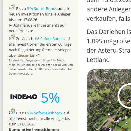
andere Anleger
Bis zu
3 % Sofort-Bonus
auf alle
neuen Investitionen für alle Anleger
verkaufen, falls
bis zum 17.08.26
► Auf manuelle Investments auf
Das Darlehen i
neue Projekte
Zusätzlich
1% Sofort-Bonus
auf
1.095 m² große 
alle Investitionen der ersten 60 Tage
der Asteru-Stra
nach Registrierung für neue Anleger
über
diesen Link*
Lettland
Es sind also insgesamt bis zu 4 % Bonus
möglich. Ich bin selber Anleger bei Devon und
habe bereits über 20.000 € in Immobilien bei
Devon investiert.
5%
Bis zu
5 % Sofort-Cashback
auf
alle Investments für alle Anleger bis
zum 31.08.2026.
Kumulative Investitionen: