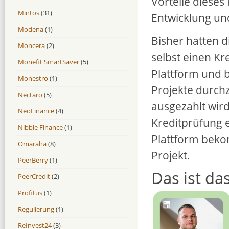
Vorteile dieses
Mintos
(31)
Entwicklung und
Modena
(1)
Bisher hatten d
Moncera
(2)
selbst einen Kr
Monefit SmartSaver
(5)
Plattform und b
Monestro
(1)
Projekte durch
Nectaro
(5)
ausgezahlt wird
NeoFinance
(4)
Kreditprüfung e
Nibble Finance
(1)
Plattform beko
Omaraha
(8)
Projekt.
PeerBerry
(1)
Das ist da
PeerCredit
(2)
Profitus
(1)
Regulierung
(1)
ReInvest24
(3)