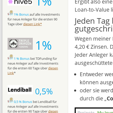
1%
Ergibt also ein
Loan-to-Value l
1% Bonus
auf alle Investments
Jeden Tag
für neue Anleger für die ersten 90
Tage über
diesen Link*
gutgeschr
Wegen meiner In
1%
4,20 € Zinsen.
Jeder Anleger k
1 % Bonus
bei TDFunding für
ausgeschüttete
neue Anleger auf alle Investments
für die ersten 60 Tage über
diesen
Entweder wer
Link
*
können ausg
0,5%
oder sie werd
durch die „
Co
0,5 % Bonus
bei Lendiball für
neue Anleger auf alle Investments
für die ersten 90 Tage über
diesen