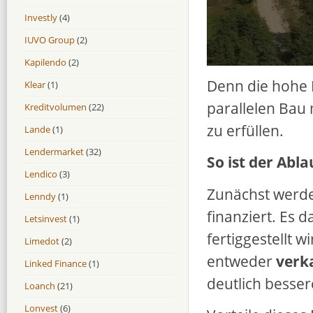
Investly
(4)
IUVO Group
(2)
Kapilendo
(2)
Denn die hohe 
Klear
(1)
parallelen Bau
Kreditvolumen
(22)
zu erfüllen.
Lande
(1)
Lendermarket
(32)
So ist der Abla
Lendico
(3)
Zunächst werde
Lenndy
(1)
finanziert. Es d
Letsinvest
(1)
fertiggestellt w
Limedot
(2)
entweder
verk
Linked Finance
(1)
deutlich besse
Loanch
(21)
Lonvest
(6)