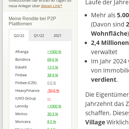
Laufe der Jahr
Investitionen der ersten 90 Tagen für
neue Anleger über
diesen Link*
Mehr als
5.0
Meine Rendite bei P2P
(Davon sind
2
Plattformen
Wohnfläche
)
Q2/22
Q1/22
2021
2,4 Millione
verwaltet
Afranga
>1000 %
Im Jahr 2024
Bondora
68,6 %
Esketit
13,5 %
von Immobili
Finbee
38,9 %
verdient
.
Finbee (CZK)
0,0 %
HeavyFinance
-50,6 %
Die Eigentümer 
IUVO Group
---
Jahrzehnt das 
Lenndy
>1000 %
schaffen. Diese
Mintos
30,3 %
Village
Wirklich
Moncera
8,5 %