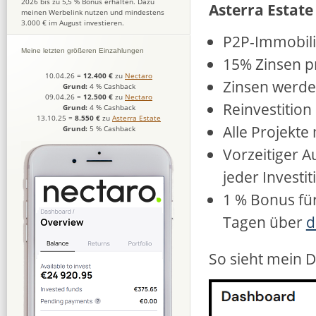
2026 bis zu 5,5 % Bonus erhalten. Dazu
Asterra Estate
meinen Werbelink nutzen und mindestens
3.000 € im August investieren.
P2P-Immobilie
Meine letzten größeren Einzahlungen
15% Zinsen p
10.04.26
=
12.400 €
zu
Nectaro
Zinsen werde
Grund:
4 % Cashback
09.04.26
=
12.500 €
zu
Nectaro
Reinvestition
Grund:
4 % Cashback
13.10.25
=
8.550 €
zu
Asterra Estate
Alle Projekt
Grund:
5 % Cashback
Vorzeitiger A
jeder Investi
1 % Bonus für
Tagen über
d
So sieht mein D