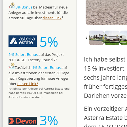
3% Bonus
bei Maclear für neue
Anleger auf alle Investments für die
ersten 90 Tage über
diesen Link
*
5%
5 % Sofort-Bonus
auf das Projekt
Ich habe selbst
"CLT & GLT Factory Round 7"
15 % investiert
Zusätzlich
1% Sofort-Bonus
auf
alle Investitionen der ersten 60 Tage
sechs Jahre lan
nach Registrierung für neue Anleger
über
diesen Link*
früher fertigges
Ich bin selber Anleger bei Asterra Estate und
habe bereits 10.000 € in Immobilien bei
Darlehen vorze
Asterra Estate investiert.
Ein vorzeitiger 
3%
Asterra Estate 
dem 15.03.2026 