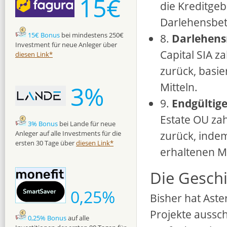
15€
die Kreditge
Darlehensbet
15€ Bonus
bei mindestens 250€
8.
Darlehens
Investment für neue Anleger über
Capital SIA z
diesen Link*
zurück, basi
Mitteln.
3%
9.
Endgültige
Estate OU zah
3% Bonus
bei Lande für neue
zurück, indem
Anleger auf alle Investments für die
ersten 30 Tage über
diesen Link*
erhaltenen Mi
Die Geschi
0,25%
Bisher hat Ast
Projekte aussch
0,25% Bonus
auf alle