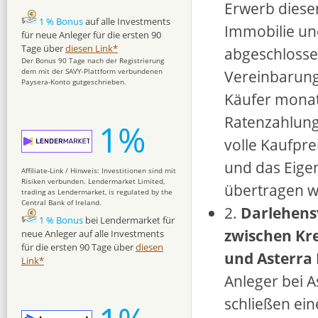
Erwerb diese
1 % Bonus
auf alle Investments
Immobilie un
für neue Anleger für die ersten 90
Tage über
diesen Link*
abgeschloss
Der Bonus 90 Tage nach der Registrierung
Vereinbarung 
dem mit der SAVY-Plattform verbundenen
Paysera-Konto gutgeschrieben.
Käufer monat
Ratenzahlung
1%
volle Kaufprei
und das Eig
Affiliate-Link / Hinweis: Investitionen sind mit
Risiken verbunden. Lendermarket Limited,
übertragen w
trading as Lendermarket, is regulated by the
Central Bank of Ireland.
2.
Darlehens
1 % Bonus
bei Lendermarket für
zwischen Kr
neue Anleger auf alle Investments
für die ersten 90 Tage über
diesen
und Asterra
Link*
Anleger bei A
schließen ei