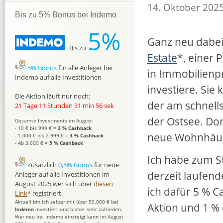
14. Oktober 202
Bis zu 5% Bonus bei Indemo
5%
Ganz neu dabei
Bis zu
Estate
*, einer 
5% Bonus
für alle Anleger bei
in Immobilienpr
Indemo auf alle Investitionen
investiere. Sie 
Die Aktion läuft nur noch:
der am schnell
21 Tage 11 Stunden 31 min 55 sek
der Ostsee. Dor
Gesamte Investments im August:
- 10 € bis 999 € =
3 % Cashback
neue Wohnhäu
- 1.000 € bis 2.999 € =
4 % Cashback
- Ab 3.000 € =
5 % Cashback
Ich habe zum St
Zusätzlich
0,5% Bonus
für neue
derzeit laufend
Anleger auf alle Investitionen im
August 2025 wer sich über
diesen
ich dafür 5 % C
Link
* registriert.
Aktuell bin ich selber mit über 50.000 € bei
Aktion und 1 % 
Indemo
investiert und bisher sehr zufrieden.
Wer neu bei Indemo einsteigt kann im August