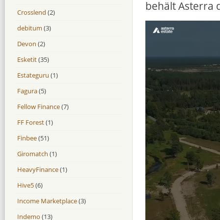
behält Asterra 
Crosslend
(2)
debitum
(3)
Devon
(2)
Esketit
(35)
Estateguru
(1)
Fagura
(5)
Fellow Finance
(7)
FF Forest
(1)
Finbee
(51)
Giromatch
(1)
HeavyFinance
(1)
Hive5
(6)
Income Marketplace
(3)
Indemo
(13)