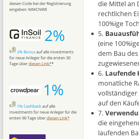
die Mittel an
diesen Code bei der Registrierung
eingeben: MMCNWE
rechtlichen E
100%ige Tocht
2%
5.
Bauausfü
(eine 100%ige
dem Bau des P
2% Bonus
auf alle Investments
für neue Anleger für die ersten 30
zugewiesenen 
Tage über
diesen Link*
*
6.
Laufende 
monatliche R
1%
vollständige
auf den Käuf
1% Cashback
auf alle
7.
Verwendun
Investments für neue Anleger für die
ersten 90 Tage über
diesen Link*
die eingehen
laufenden Ba