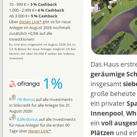
10 - 999 € =
3 % Cashback
1.000 - 2.999 €=
4 % Cashback
Ab 3.000 €=
5 % Cashback
Über
diesen Link*
gibt es für neue
Anleger im August 2026 nochmals
zusätzlich +0,5% auf alle
Investitionen!
Es sind also insgesamt im August 2026 bis zu
5,5 % Bonus für neue Anleger möglich! Ich bin
bereits mit über 50.000 € selber bei Indemo
investiert.
Das Haus erstr
geräumige Sc
1%
insgesamt
sie
große beheizte 
1% Bonus
auf alle Investments
ein privater
Spa
in Stikcredit für alle Anleger bis 31.
August 2026!
Innenpool
,
Whi
0,5% Bonus
auf alle Investments
ein
voll ausges
für neue Anleger für die ersten 90
Tage über
diesen Link*
Plätzen
und ei