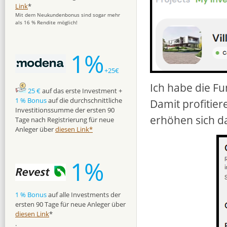
Link
*
Mit dem Neukundenbonus sind sogar mehr
als 16 % Rendite möglich!
1%
+25€
Ich habe die Fu
25 €
auf das erste Investment +
1 % Bonus
auf die durchschnittliche
Damit profitier
Investitionssumme der ersten 90
erhöhen sich d
Tage nach Registrierung für neue
Anleger über
diesen Link*
1%
1 % Bonus
auf alle Investments der
ersten 90 Tage für neue Anleger über
diesen Link
*
.