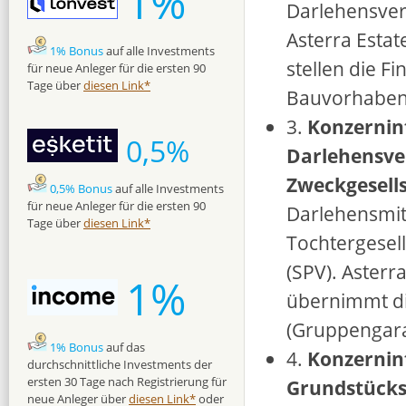
1%
Darlehensver
Asterra Esta
1% Bonus
auf alle Investments
stellen die F
für neue Anleger für die ersten 90
Tage über
diesen Link*
Bauvorhabens
3.
Konzernin
0,5%
Darlehensve
Zweckgesell
0,5% Bonus
auf alle Investments
für neue Anleger für die ersten 90
Darlehensmit
Tage über
diesen Link*
Tochtergesell
(SPV). Asterr
1%
übernimmt di
(Gruppengara
1% Bonus
auf das
4.
Konzernin
durchschnittliche Investments der
ersten 30 Tage nach Registrierung für
Grundstücks
neue Anleger über
diesen Link*
oder