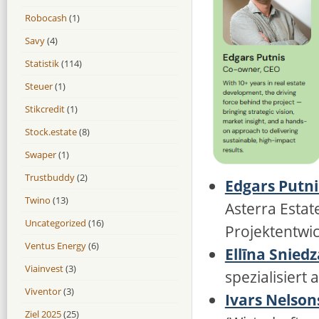
Robocash
(1)
Savy
(4)
Statistik
(114)
Steuer
(1)
Stikcredit
(1)
Stock.estate
(8)
Swaper
(1)
Trustbuddy
(2)
Edgars Putni
Twino
(13)
Asterra Estat
Uncategorized
(16)
Projektentwi
Ventus Energy
(6)
Ellīna Snied
Viainvest
(3)
spezialisiert 
Viventor
(3)
Ivars Nelson
Ziel 2025
(25)