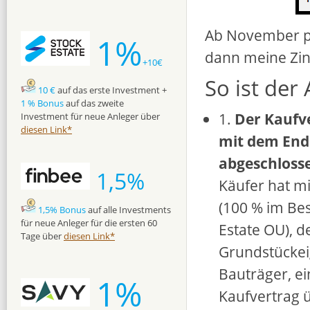
Ab November pla
1%
dann meine Zi
+10€
So ist der
10 €
auf das erste Investment +
1 % Bonus
auf das zweite
1.
Der Kaufv
Investment für neue Anleger über
diesen Link*
mit dem End
abgeschloss
1,5%
Käufer hat mi
(100 % im Bes
1,5% Bonus
auf alle Investments
für neue Anleger für die ersten 60
Estate OU), 
Tage über
diesen Link*
Grundstücke
Bauträger, e
1%
Kaufvertrag 