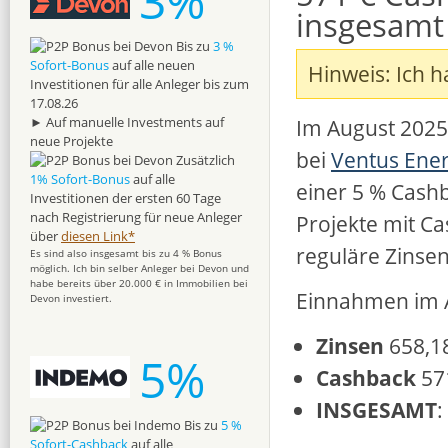
3%
insgesamt 
Bis zu
3 %
Sofort-Bonus
auf alle neuen
Hinweis: Ich h
Investitionen für alle Anleger bis zum
17.08.26
Im August 2025
► Auf manuelle Investments auf
neue Projekte
bei
Ventus Ene
Zusätzlich
1% Sofort-Bonus
auf alle
einer 5 % Cashb
Investitionen der ersten 60 Tage
nach Registrierung für neue Anleger
Projekte mit Ca
über
diesen Link*
reguläre Zinsen
Es sind also insgesamt bis zu 4 % Bonus
möglich. Ich bin selber Anleger bei Devon und
habe bereits über 20.000 € in Immobilien bei
Einnahmen im 
Devon investiert.
Zinsen
658,1
5%
Cashback
57
INSGESAMT
:
Bis zu
5 %
Sofort-Cashback
auf alle