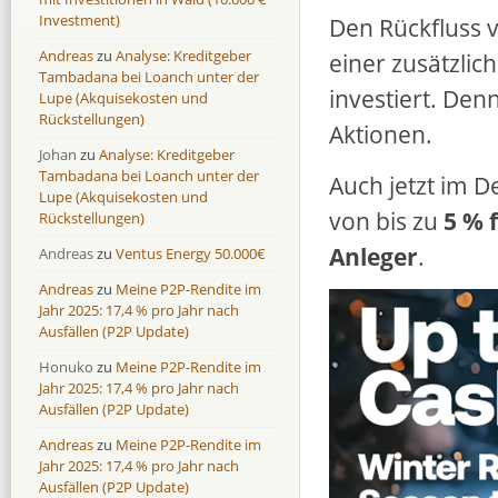
Lenndy
Lenndy
-314,6 %
146,5 %
Investment)
Den Rückfluss 
Mintos
Mintos
107,5 %
13,0 %
Andreas
zu
Analyse: Kreditgeber
einer zusätzlic
Moncera
Moncera
8,0 %
11,1 %
Tambadana bei Loanch unter der
investiert. Den
Lupe (Akquisekosten und
Monestro
Monestro
9,1 %
>1000%
Rückstellungen)
Aktionen.
Neo Finance
Neo Finance
0,0 %
0,0 %
Johan
zu
Analyse: Kreditgeber
Omaraha
Omaraha
16,4 %
18,0 %
Tambadana bei Loanch unter der
Auch jetzt im 
Lupe (Akquisekosten und
von bis zu
5 % 
Rückstellungen)
Anleger
.
Andreas
zu
Ventus Energy 50.000€
Andreas
zu
Meine P2P-Rendite im
Jahr 2025: 17,4 % pro Jahr nach
Ausfällen (P2P Update)
Honuko
zu
Meine P2P-Rendite im
Jahr 2025: 17,4 % pro Jahr nach
Ausfällen (P2P Update)
Andreas
zu
Meine P2P-Rendite im
Jahr 2025: 17,4 % pro Jahr nach
Ausfällen (P2P Update)