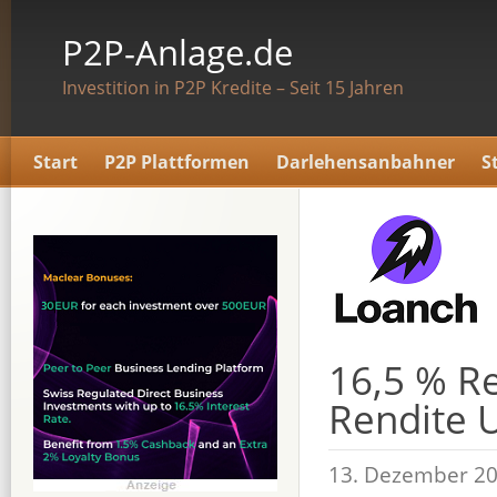
P2P-Anlage.de
Investition in P2P Kredite – Seit 15 Jahren
Start
P2P Plattformen
Darlehensanbahner
S
16,5 % R
Rendite 
13. Dezember 20