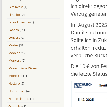
ich direkt bego
Letsinvest
(1)
Verzug gerieten
Limedot
(2)
Linked Finance
(1)
Im August 2025 
Loanch
(21)
Damit sind nun 
Lonvest
(6)
Sollte ich in 
Mintos
(31)
erhalten, redu
Modena
(1)
verbuche Rückz
Moncera
(2)
Die 10 € von Fe
Monefit SmartSaver
(5)
die letzte Sta
Monestro
(1)
Nectaro
(5)
NeoFinance
(4)
Nibble Finance
(1)
Omaraha
(8)