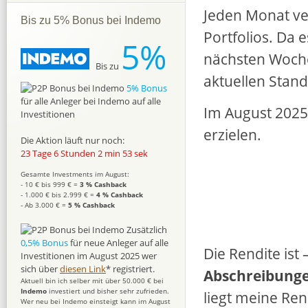
Jeden Monat ve
Bis zu 5% Bonus bei Indemo
Portfolios. Da 
5%
nächsten Woche
Bis zu
aktuellen Stand
5% Bonus
für alle Anleger bei Indemo auf alle
Im August 2025 
Investitionen
erzielen.
Die Aktion läuft nur noch:
23 Tage 6 Stunden 2 min 51 sek
Gesamte Investments im August:
- 10 € bis 999 € =
3 % Cashback
- 1.000 € bis 2.999 € =
4 % Cashback
- Ab 3.000 € =
5 % Cashback
Zusätzlich
0,5% Bonus
für neue Anleger auf alle
Die Rendite is
Investitionen im August 2025 wer
sich über
diesen Link
* registriert.
Abschreibung
Aktuell bin ich selber mit über 50.000 € bei
Indemo
investiert und bisher sehr zufrieden.
liegt meine Ren
Wer neu bei Indemo einsteigt kann im August