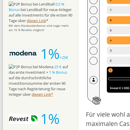
0,5 %
Bonus
bei Lendiball für neue Anleger
auf alle Investments für die ersten 90
Tage über
diesen Link
*
Mit dem Neukundenbonus sind sogar mehr
als 16 % Rendite möglich!
1%
+25€
25 €
auf
das erste Investment +
1 % Bonus
auf die durchschnittliche
Investitionssumme der ersten 90
Tage nach Registrierung für neue
Anleger über
diesen Link*
1%
Für viele wohl 
maximalen Cas