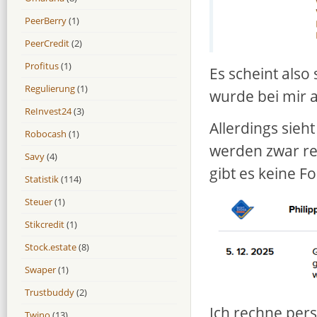
PeerBerry
(1)
PeerCredit
(2)
Profitus
(1)
Es scheint also
Regulierung
(1)
wurde bei mir 
ReInvest24
(3)
Allerdings sieht
Robocash
(1)
werden zwar rech
Savy
(4)
gibt es keine Fo
Statistik
(114)
Steuer
(1)
Stikcredit
(1)
Stock.estate
(8)
Swaper
(1)
Trustbuddy
(2)
Ich rechne pers
Twino
(13)