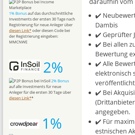
daraufhin vom
1% Bonus
auf das durchschnittliche
✔️ Neubewert
Investments der ersten 30 Tage nach
Dambis
Registrierung für neue Anleger über
diesen Link*
oder diesen Code bei
✔️ Geprüfter
der Registrierung eingeben:
MMCNWE
✔️ Bei allen 
Bewertung ext
2%
✔️ Alle Bewer
elektronisch 
2% Bonus
veröffentlicht
auf alle Investments für neue
✔️ Bei Akquis
Anleger für die ersten 30 Tage über
diesen Link*
*
(Drittanbieter
angegeben.
1%
✔️ Für maxima
estnischen Ak