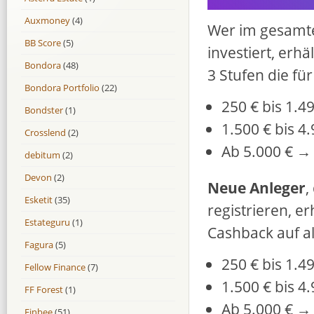
Auxmoney
(4)
Wer im gesamt
BB Score
(5)
investiert, erh
Bondora
(48)
3 Stufen die für
Bondora Portfolio
(22)
250 € bis 1.4
Bondster
(1)
1.500 € bis 4
Crosslend
(2)
Ab 5.000 € →
debitum
(2)
Devon
(2)
Neue Anleger
,
Esketit
(35)
registrieren, e
Estateguru
(1)
Cashback auf a
Fagura
(5)
250 € bis 1.4
Fellow Finance
(7)
1.500 € bis 4
FF Forest
(1)
Ab 5.000 € 
Finbee
(51)