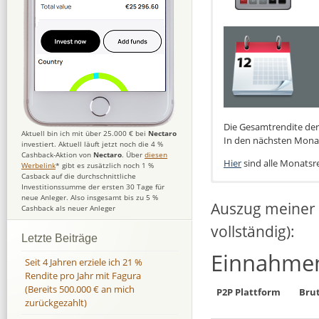
Die Gesamtrendite der 
Aktuell bin ich mit über 25.000 € bei
Nectaro
In den nächsten Monat
investiert. Aktuell läuft jetzt noch die 4 %
Cashback-Aktion von
Nectaro
. Über
diesen
Hier
sind alle Monatsre
Werbelink
* gibt es zusätzlich noch 1 %
Casback auf die durchschnittliche
Investitionssumme der ersten 30 Tage für
neue Anleger. Also insgesamt bis zu 5 %
Auszug meiner 
Cashback als neuer Anleger
vollständig):
Letzte Beiträge
Einnahmen
Seit 4 Jahren erziele ich 21 %
Rendite pro Jahr mit Fagura
(Bereits 500.000 € an mich
P2P Plattform
Bru
zurückgezahlt)