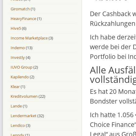
Giromatch
(1)
Der Cashback wi
HeavyFinance
(1)
Rückzahlungen 
Hive5
(6)
Ich habe derzei
Income Marketplace
(3)
werde bei der 
Indemo
(13)
Portfolio bei I
Investly
(4)
Alle Ausfä
IUVO Group
(2)
vollständi
Kapilendo
(2)
Klear
(1)
Es hat 20 Monat
Kreditvolumen
(22)
Bondster volls
Lande
(1)
Ich hatte 1.056
Lendermarket
(32)
Choice Finance
Lendico
(3)
Legal“ aus Groß
Lenndy
(1)