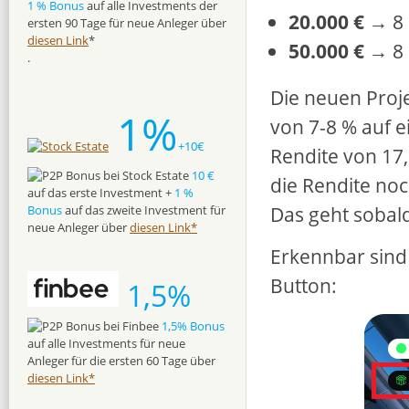
1 % Bonus
auf alle Investments der
20.000 €
→ 8 
ersten 90 Tage für neue Anleger über
diesen Link
*
50.000 €
→ 8
.
Die neuen Proj
1%
von 7-8 % auf e
+10€
Rendite von 17
10 €
die Rendite noc
auf das erste Investment +
1 %
Das geht sobald
Bonus
auf das zweite Investment für
neue Anleger über
diesen Link*
Erkennbar sind
Button:
1,5%
1,5% Bonus
auf alle Investments für neue
Anleger für die ersten 60 Tage über
diesen Link*