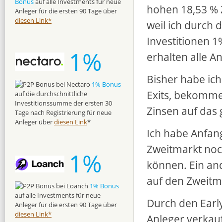
Bonus
auf alle Investments für neue
hohen 18,53 % Z
Anleger für die ersten 90 Tage über
diesen Link*
weil ich durch 
Investitionen 1
1%
erhalten alle A
Bisher habe ich
1% Bonus
Exits, bekomme 
auf die durchschnittliche
Investitionssumme der ersten 30
Zinsen auf das 
Tage nach Registrierung für neue
Anleger über
diesen Link
*
Ich habe Anfan
Zweitmarkt noch
1%
können. Ein and
auf den Zweitma
1% Bonus
auf alle Investments für neue
Durch den Early
Anleger für die ersten 90 Tage über
diesen Link*
Anleger verkaufe