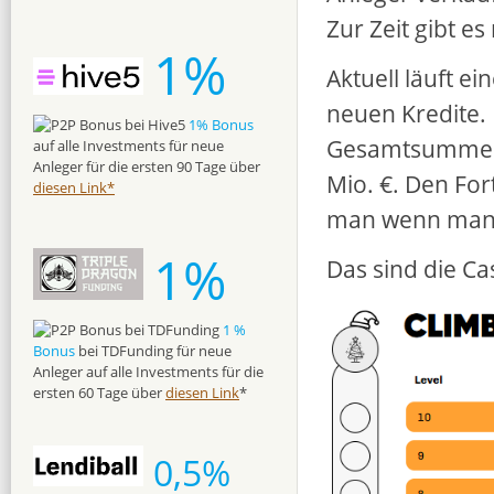
Zur Zeit gibt 
1%
Aktuell läuft ei
neuen Kredite. 
1% Bonus
Gesamtsumme. D
auf alle Investments für neue
Anleger für die ersten 90 Tage über
Mio. €. Den For
diesen Link*
man wenn man a
1%
Das sind die C
1 %
Bonus
bei TDFunding für neue
Anleger auf alle Investments für die
ersten 60 Tage über
diesen Link
*
0,5%