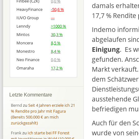
Finbee (CZK)
0,0 %
damals erhalten
HeavyFinance
-50,6 %
17,7 % Rendite 
IUVO Group
---
Lenndy
>1000 %
Indemo informi
Mintos
30,3 %
abgelaufen sind
Moncera
8,5 %
Einigung
. Es w
Monestro
8,4 %
gefunden. Ansc
Neo Finance
0,0 %
Markt verkauft.
Omaraha
17,2 %
dem Schätzwert
Afranga
Afranga
9,7 %
18,1 %
Dienstleistun
Bondora
Bondora
18,7 %
8,0 %
Letzte Kommentare
ausstehende Gl
Esketit
Esketit
9,2 %
16,7
Bernd
zu
Seit 4 Jahren erziele ich 21
befriedigen mu
Finbee
Finbee
43,2%
35,2%
% Rendite pro Jahr mit Fagura
(Bereits 500.000 € an mich
Finbee (CZK)
Finbee (CZK)
0,0 %
0,0 %
Auch für den S
zurückgezahlt)
HeavyFinance
HeavyFinance
41,9 %
9,3 %
wurde von sein
Frank
zu
Ich starte bei FF Forest
IUVO Group
IUVO Group
-32,2 %
-55,0 %
mit Investitionen in Wald (10.000 €