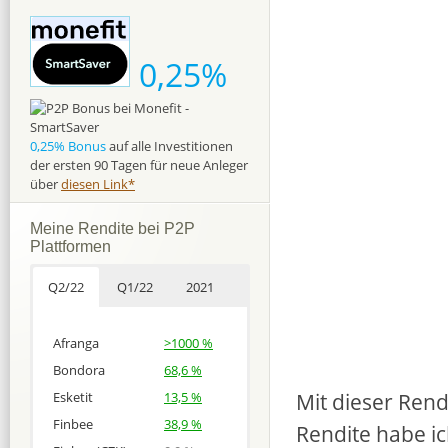
0,25%
0,25% Bonus
auf alle Investitionen
der ersten 90 Tagen für neue Anleger
über
diesen Link*
Meine Rendite bei P2P
Plattformen
Q2/22
Q1/22
2021
Afranga
>1000 %
Bondora
68,6 %
Mit dieser Rendi
Esketit
13,5 %
Finbee
38,9 %
Rendite habe ic