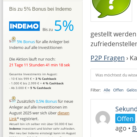
Bis zu 5% Bonus bei Indemo
5%
Bis zu
gestellt werden
5% Bonus
für alle Anleger bei
zufriedenstell
Indemo auf alle Investitionen
P2P Fragen
›
Ka
Die Aktion läuft nur noch:
21 Tage 11 Stunden 41 min 17 sek
Gesamte Investments im August:
- 10 € bis 999 € =
3 % Cashback
- 1.000 € bis 2.999 € =
4 % Cashback
- Ab 3.000 € =
5 % Cashback
Filter:
Alle
Offen
Gelös
Zusätzlich
0,5% Bonus
für neue
Sekund
Anleger auf alle Investitionen im
August 2025 wer sich über
diesen
Offen
Link
* registriert.
Aktuell bin ich selber mit über 50.000 € bei
ago
•
B
Indemo
investiert und bisher sehr zufrieden.
Wer neu bei Indemo einsteigt kann im August