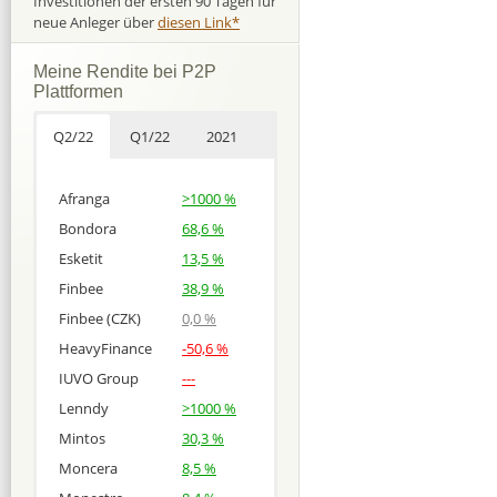
Investitionen der ersten 90 Tagen für
neue Anleger über
diesen Link*
Meine Rendite bei P2P
Plattformen
Q2/22
Q1/22
2021
Afranga
>1000 %
Bondora
68,6 %
Esketit
13,5 %
Finbee
38,9 %
Finbee (CZK)
0,0 %
HeavyFinance
-50,6 %
IUVO Group
---
Lenndy
>1000 %
Mintos
30,3 %
Moncera
8,5 %