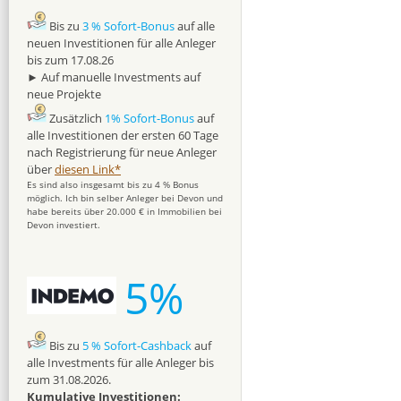
Bis zu
3 % Sofort-Bonus
auf alle
neuen Investitionen für alle Anleger
bis zum 17.08.26
► Auf manuelle Investments auf
neue Projekte
Zusätzlich
1% Sofort-Bonus
auf
alle Investitionen der ersten 60 Tage
nach Registrierung für neue Anleger
über
diesen Link*
Es sind also insgesamt bis zu 4 % Bonus
möglich. Ich bin selber Anleger bei Devon und
habe bereits über 20.000 € in Immobilien bei
Devon investiert.
5%
Bis zu
5 % Sofort-Cashback
auf
alle Investments für alle Anleger bis
zum 31.08.2026.
Kumulative Investitionen: