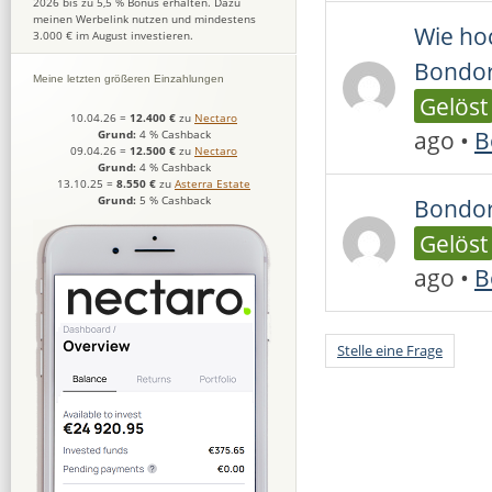
2026 bis zu 5,5 % Bonus erhalten. Dazu
meinen Werbelink nutzen und mindestens
Wie hoc
3.000 € im August investieren.
Bondo
Meine letzten größeren Einzahlungen
Gelöst
10.04.26
=
12.400 €
zu
Nectaro
ago
•
B
Grund:
4 % Cashback
09.04.26
=
12.500 €
zu
Nectaro
Grund:
4 % Cashback
13.10.25
=
8.550 €
zu
Asterra Estate
Bondor
Grund:
5 % Cashback
Gelöst
ago
•
B
Stelle eine Frage