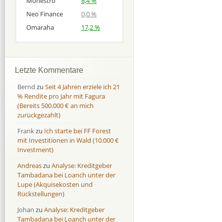
Monestro
8,4 %
Neo Finance
0,0 %
Omaraha
17,2 %
Afranga
Afranga
9,7 %
18,1 %
Bondora
Bondora
18,7 %
8,0 %
Letzte Kommentare
Esketit
Esketit
9,2 %
16,7
Bernd
zu
Seit 4 Jahren erziele ich 21
Finbee
Finbee
43,2%
35,2%
% Rendite pro Jahr mit Fagura
(Bereits 500.000 € an mich
Finbee (CZK)
Finbee (CZK)
0,0 %
0,0 %
zurückgezahlt)
HeavyFinance
HeavyFinance
41,9 %
9,3 %
Frank
zu
Ich starte bei FF Forest
IUVO Group
IUVO Group
-32,2 %
-55,0 %
mit Investitionen in Wald (10.000 €
Lenndy
Lenndy
-314,6 %
146,5 %
Investment)
Mintos
Mintos
107,5 %
13,0 %
Andreas
zu
Analyse: Kreditgeber
Moncera
Moncera
8,0 %
11,1 %
Tambadana bei Loanch unter der
Lupe (Akquisekosten und
Monestro
Monestro
9,1 %
>1000%
Rückstellungen)
Neo Finance
Neo Finance
0,0 %
0,0 %
Johan
zu
Analyse: Kreditgeber
Omaraha
Omaraha
16,4 %
18,0 %
Tambadana bei Loanch unter der