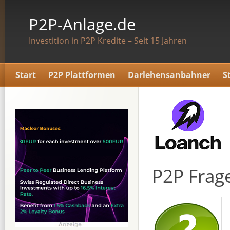
P2P-Anlage.de
Investition in P2P Kredite – Seit 15 Jahren
Start
P2P Plattformen
Darlehensanbahner
S
P2P Frag