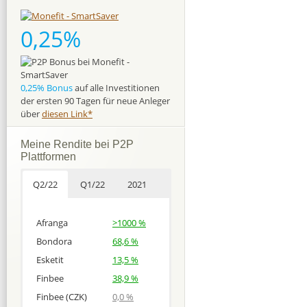
0,25%
0,25% Bonus
auf alle Investitionen
der ersten 90 Tagen für neue Anleger
über
diesen Link*
Meine Rendite bei P2P
Plattformen
Q2/22
Q1/22
2021
Afranga
>1000 %
Bondora
68,6 %
Esketit
13,5 %
Finbee
38,9 %
Finbee (CZK)
0,0 %