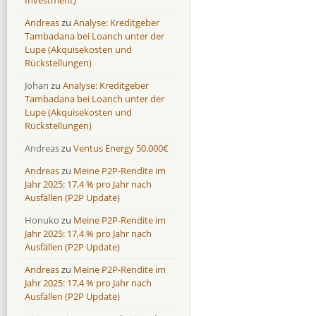
Investment)
Mintos
Mintos
107,5 %
13,0 %
Andreas
zu
Analyse: Kreditgeber
Moncera
Moncera
8,0 %
11,1 %
Tambadana bei Loanch unter der
Lupe (Akquisekosten und
Monestro
Monestro
9,1 %
>1000%
Rückstellungen)
Neo Finance
Neo Finance
0,0 %
0,0 %
Johan
zu
Analyse: Kreditgeber
Omaraha
Omaraha
16,4 %
18,0 %
Tambadana bei Loanch unter der
Lupe (Akquisekosten und
Rückstellungen)
Andreas
zu
Ventus Energy 50.000€
Andreas
zu
Meine P2P-Rendite im
Jahr 2025: 17,4 % pro Jahr nach
Ausfällen (P2P Update)
Honuko
zu
Meine P2P-Rendite im
Jahr 2025: 17,4 % pro Jahr nach
Ausfällen (P2P Update)
Andreas
zu
Meine P2P-Rendite im
Jahr 2025: 17,4 % pro Jahr nach
Ausfällen (P2P Update)