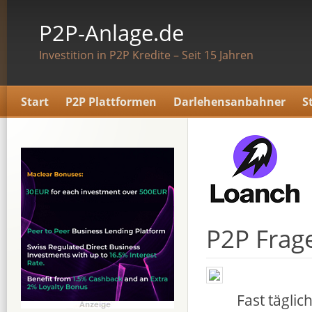
P2P-Anlage.de
Investition in P2P Kredite – Seit 15 Jahren
Start
P2P Plattformen
Darlehensanbahner
S
P2P Frag
Fast tägli