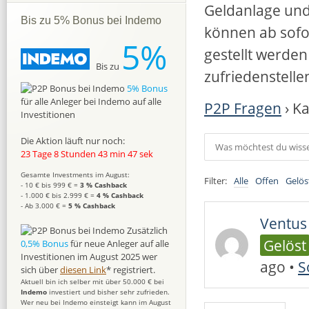
Geldanlage und
Bis zu 5% Bonus bei Indemo
können ab sofo
5%
gestellt werden
Bis zu
zufriedenstell
5% Bonus
für alle Anleger bei Indemo auf alle
P2P Fragen
›
Ka
Investitionen
Die Aktion läuft nur noch:
23 Tage 8 Stunden 43 min 46 sek
Gesamte Investments im August:
Filter:
Alle
Offen
Gelös
- 10 € bis 999 € =
3 % Cashback
- 1.000 € bis 2.999 € =
4 % Cashback
- Ab 3.000 € =
5 % Cashback
Ventus
Zusätzlich
Gelöst
0,5% Bonus
für neue Anleger auf alle
Investitionen im August 2025 wer
ago
•
S
sich über
diesen Link
* registriert.
Aktuell bin ich selber mit über 50.000 € bei
Indemo
investiert und bisher sehr zufrieden.
Wer neu bei Indemo einsteigt kann im August