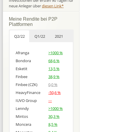
Investitionen der ersten 90 Tagen für
neue Anleger über
diesen Link*
Meine Rendite bei P2P
Plattformen
Q2/22
Q1/22
2021
Afranga
>1000 %
Bondora
68,6 %
Esketit
13,5 %
Finbee
38,9 %
Finbee (CZK)
0,0 %
HeavyFinance
-50,6 %
IUVO Group
---
Lenndy
>1000 %
Mintos
30,3 %
Moncera
8,5 %