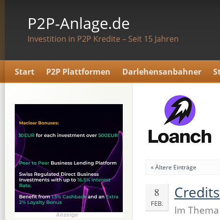
P2P-Anlage.de
Investition in P2P Kredite – Seit 15 Jahren
Start
P2P Plattformen
Darlehensanbahner
S
« Ältere Einträge
Credit
8
FEB.
Im Them