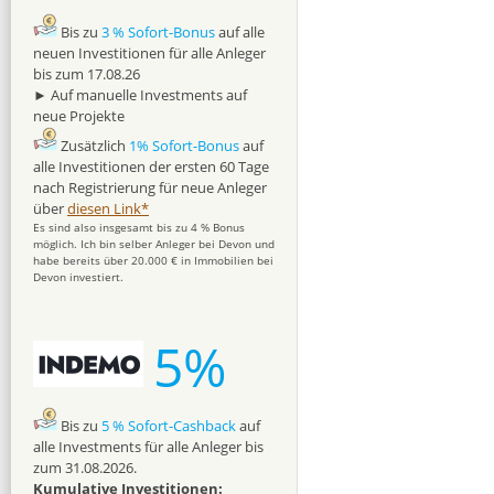
Bis zu
3 % Sofort-Bonus
auf alle
neuen Investitionen für alle Anleger
bis zum 17.08.26
► Auf manuelle Investments auf
neue Projekte
Zusätzlich
1% Sofort-Bonus
auf
alle Investitionen der ersten 60 Tage
nach Registrierung für neue Anleger
über
diesen Link*
Es sind also insgesamt bis zu 4 % Bonus
möglich. Ich bin selber Anleger bei Devon und
habe bereits über 20.000 € in Immobilien bei
Devon investiert.
5%
Bis zu
5 % Sofort-Cashback
auf
alle Investments für alle Anleger bis
zum 31.08.2026.
Kumulative Investitionen: