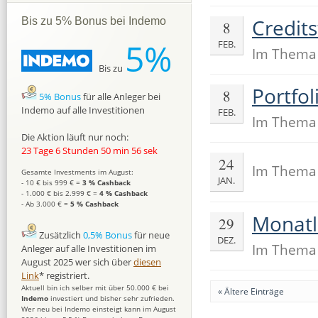
Credit
Bis zu 5% Bonus bei Indemo
8
5%
FEB.
Im Them
Bis zu
Portfol
8
5% Bonus
für alle Anleger bei
Indemo auf alle Investitionen
FEB.
Im Them
Die Aktion läuft nur noch:
23 Tage 6 Stunden 50 min 55 sek
24
Im Them
Gesamte Investments im August:
JAN.
- 10 € bis 999 € =
3 % Cashback
- 1.000 € bis 2.999 € =
4 % Cashback
- Ab 3.000 € =
5 % Cashback
Monatl
29
Zusätzlich
0,5% Bonus
für neue
DEZ.
Im Them
Anleger auf alle Investitionen im
August 2025 wer sich über
diesen
Link
* registriert.
Aktuell bin ich selber mit über 50.000 € bei
« Ältere Einträge
Indemo
investiert und bisher sehr zufrieden.
Wer neu bei Indemo einsteigt kann im August