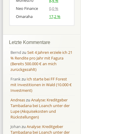
Monestro
8,4 %
Neo Finance
0,0 %
Omaraha
17,2 %
Afranga
Afranga
9,7 %
18,1 %
Bondora
Bondora
18,7 %
8,0 %
Letzte Kommentare
Esketit
Esketit
9,2 %
16,7
Bernd
zu
Seit 4 Jahren erziele ich 21
Finbee
Finbee
43,2%
35,2%
% Rendite pro Jahr mit Fagura
(Bereits 500.000 € an mich
Finbee (CZK)
Finbee (CZK)
0,0 %
0,0 %
zurückgezahlt)
HeavyFinance
HeavyFinance
41,9 %
9,3 %
Frank
zu
Ich starte bei FF Forest
IUVO Group
IUVO Group
-32,2 %
-55,0 %
mit Investitionen in Wald (10.000 €
Lenndy
Lenndy
-314,6 %
146,5 %
Investment)
Mintos
Mintos
107,5 %
13,0 %
Andreas
zu
Analyse: Kreditgeber
Moncera
Moncera
8,0 %
11,1 %
Tambadana bei Loanch unter der
Lupe (Akquisekosten und
Monestro
Monestro
9,1 %
>1000%
Rückstellungen)
Neo Finance
Neo Finance
0,0 %
0,0 %
Johan
zu
Analyse: Kreditgeber
Omaraha
Omaraha
16,4 %
18,0 %
Tambadana bei Loanch unter der