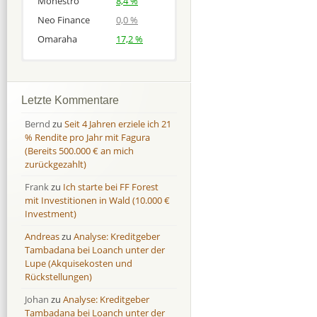
Monestro
8,4 %
Neo Finance
0,0 %
Omaraha
17,2 %
Afranga
Afranga
9,7 %
18,1 %
Bondora
Bondora
18,7 %
8,0 %
Letzte Kommentare
Esketit
Esketit
9,2 %
16,7
Bernd
zu
Seit 4 Jahren erziele ich 21
Finbee
Finbee
43,2%
35,2%
% Rendite pro Jahr mit Fagura
(Bereits 500.000 € an mich
Finbee (CZK)
Finbee (CZK)
0,0 %
0,0 %
zurückgezahlt)
HeavyFinance
HeavyFinance
41,9 %
9,3 %
Frank
zu
Ich starte bei FF Forest
IUVO Group
IUVO Group
-32,2 %
-55,0 %
mit Investitionen in Wald (10.000 €
Lenndy
Lenndy
-314,6 %
146,5 %
Investment)
Mintos
Mintos
107,5 %
13,0 %
Andreas
zu
Analyse: Kreditgeber
Moncera
Moncera
8,0 %
11,1 %
Tambadana bei Loanch unter der
Lupe (Akquisekosten und
Monestro
Monestro
9,1 %
>1000%
Rückstellungen)
Neo Finance
Neo Finance
0,0 %
0,0 %
Johan
zu
Analyse: Kreditgeber
Omaraha
Omaraha
16,4 %
18,0 %
Tambadana bei Loanch unter der