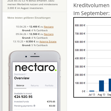
2026 bis zu 5,5 % Bonus erhalten. Dazu
Kreditvolumen 
meinen Werbelink nutzen und mindestens
3.000 € im August investieren.
Im September
Meine letzten größeren Einzahlungen
10.04.26
=
12.400 €
zu
Nectaro
Grund:
4 % Cashback
09.04.26
=
12.500 €
zu
Nectaro
Grund:
4 % Cashback
13.10.25
=
8.550 €
zu
Asterra Estate
Grund:
5 % Cashback