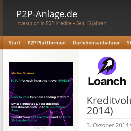
P2P-Anlage.de
Investition in P2P Kredite – Seit 15 Jahren
Start
P2P Plattformen
Darlehensanbahner
S
Kreditvo
2014)
3. Oktober 2014