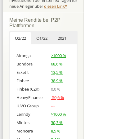
Investitionen der ersten 90 Tagen für
neue Anleger über
diesen Link*
Meine Rendite bei P2P
Plattformen
Q2/22
Q1/22
2021
Afranga
>1000 %
Bondora
68,6 %
Esketit
13,5 %
Finbee
38,9 %
Finbee (CZK)
0,0 %
HeavyFinance
-50,6 %
IUVO Group
---
Lenndy
>1000 %
Mintos
30,3 %
Moncera
8,5 %