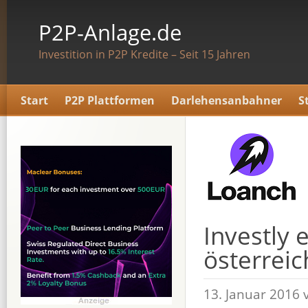
P2P-Anlage.de
Investition in P2P Kredite – Seit 15 Jahren
Start
P2P Plattformen
Darlehensanbahner
S
Investly 
österrei
13. Januar 2016