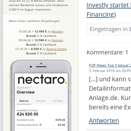
2026 bis zu 5,5 % Bonus erhalten. Dazu
Investly start
meinen Werbelink nutzen und mindestens
3.000 € im August investieren.
Financing)
Meine letzten größeren Einzahlungen
Eingetragen in
10.04.26
=
12.400 €
zu
Nectaro
Grund:
4 % Cashback
09.04.26
=
12.500 €
zu
Nectaro
Grund:
4 % Cashback
13.10.25
=
8.550 €
zu
Asterra Estate
Kommentare: 1
Grund:
5 % Cashback
P2P-News Top 5 Januar 
3. Februar 2016 um 20:05
[…] und kann s
Detailinformat
Anlage.de. Kur
bereits eine E
Antworten