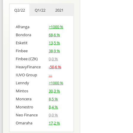
Q2/22
Q1/22
2021
Afranga
>1000 %
Bondora
68,6 %
Esketit
13,5 %
Finbee
38,9 %
Finbee (CZK)
0,0 %
HeavyFinance
-50,6 %
IUVO Group
---
Lenndy
>1000 %
Mintos
30,3 %
Moncera
8,5 %
Monestro
8,4 %
Neo Finance
0,0 %
Omaraha
17,2 %