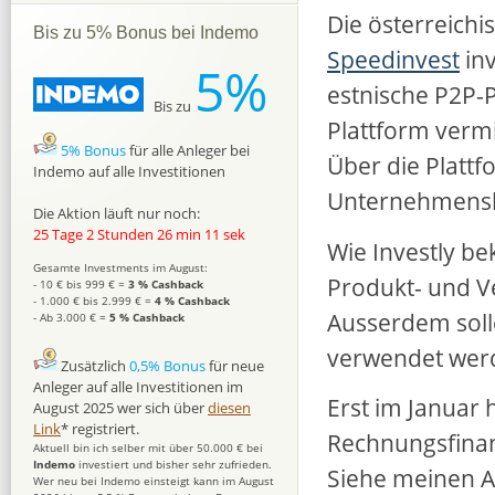
Die österreich
Bis zu 5% Bonus bei Indemo
Speedinvest
inv
5%
estnische P2P-P
Bis zu
Plattform vermi
5% Bonus
für alle Anleger bei
Über die Plattf
Indemo auf alle Investitionen
Unternehmenskr
Die Aktion läuft nur noch:
25 Tage 2 Stunden 26 min 10 sek
Wie Investly be
Gesamte Investments im August:
Produkt- und V
- 10 € bis 999 € =
3 % Cashback
- 1.000 € bis 2.999 € =
4 % Cashback
Ausserdem solle
- Ab 3.000 € =
5 % Cashback
verwendet wer
Zusätzlich
0,5% Bonus
für neue
Anleger auf alle Investitionen im
Erst im Januar 
August 2025 wer sich über
diesen
Link
* registriert.
Rechnungsfinan
Aktuell bin ich selber mit über 50.000 € bei
Indemo
investiert und bisher sehr zufrieden.
Siehe meinen A
Wer neu bei Indemo einsteigt kann im August