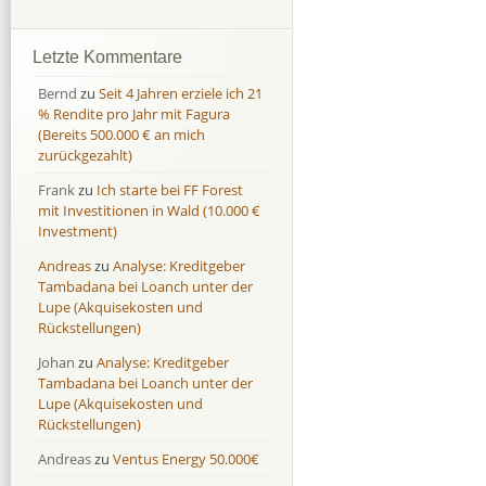
Afranga
Afranga
9,7 %
18,1 %
Bondora
Bondora
18,7 %
8,0 %
Letzte Kommentare
Esketit
Esketit
9,2 %
16,7
Bernd
zu
Seit 4 Jahren erziele ich 21
Finbee
Finbee
43,2%
35,2%
% Rendite pro Jahr mit Fagura
(Bereits 500.000 € an mich
Finbee (CZK)
Finbee (CZK)
0,0 %
0,0 %
zurückgezahlt)
HeavyFinance
HeavyFinance
41,9 %
9,3 %
Frank
zu
Ich starte bei FF Forest
IUVO Group
IUVO Group
-32,2 %
-55,0 %
mit Investitionen in Wald (10.000 €
Lenndy
Lenndy
-314,6 %
146,5 %
Investment)
Mintos
Mintos
107,5 %
13,0 %
Andreas
zu
Analyse: Kreditgeber
Moncera
Moncera
8,0 %
11,1 %
Tambadana bei Loanch unter der
Lupe (Akquisekosten und
Monestro
Monestro
9,1 %
>1000%
Rückstellungen)
Neo Finance
Neo Finance
0,0 %
0,0 %
Johan
zu
Analyse: Kreditgeber
Omaraha
Omaraha
16,4 %
18,0 %
Tambadana bei Loanch unter der
Lupe (Akquisekosten und
Rückstellungen)
Andreas
zu
Ventus Energy 50.000€