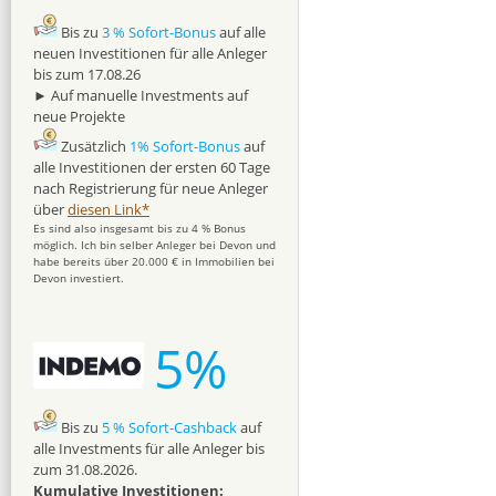
Bis zu
3 % Sofort-Bonus
auf alle
neuen Investitionen für alle Anleger
bis zum 17.08.26
► Auf manuelle Investments auf
neue Projekte
Zusätzlich
1% Sofort-Bonus
auf
alle Investitionen der ersten 60 Tage
nach Registrierung für neue Anleger
über
diesen Link*
Es sind also insgesamt bis zu 4 % Bonus
möglich. Ich bin selber Anleger bei Devon und
habe bereits über 20.000 € in Immobilien bei
Devon investiert.
5%
Bis zu
5 % Sofort-Cashback
auf
alle Investments für alle Anleger bis
zum 31.08.2026.
Kumulative Investitionen: