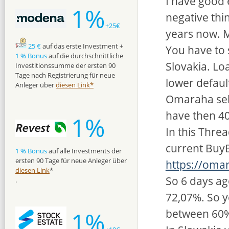
I have good
1%
negative thi
+25€
years now. M
25 €
auf das erste Investment +
You have to 
1 % Bonus
auf die durchschnittliche
Slovakia. Lo
Investitionssumme der ersten 90
Tage nach Registrierung für neue
lower defaul
Anleger über
diesen Link*
Omaraha sell
have then 40
1%
In this Thre
current BuyB
1 % Bonus
auf alle Investments der
ersten 90 Tage für neue Anleger über
https://oma
diesen Link
*
So 6 days a
.
72,07%. So y
between 60
1%