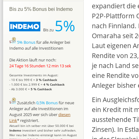
expandiert die 
Bis zu 5% Bonus bei Indemo
P2P-Plattform
5%
nach Finnland. 
Bis zu
Omaraha seit 20
5% Bonus
für alle Anleger bei
Laut eigenen A
Indemo auf alle Investitionen
Rendite von 23,
Die Aktion läuft nur noch:
je nach Land se
24 Tage 16 Stunden 12 min 12 sek
eine Rendite vo
Gesamte Investments im August:
- 10 € bis 999 € =
3 % Cashback
Anleger bisher 
- 1.000 € bis 2.999 € =
4 % Cashback
- Ab 3.000 € =
5 % Cashback
Ein Ausgleichsf
Zusätzlich
0,5% Bonus
für neue
ein Kredit mit 
Anleger auf alle Investitionen im
August 2025 wer sich über
diesen
ausstehende Ti
Link
* registriert.
Aktuell bin ich selber mit über 50.000 € bei
Zinsen). In Estl
Indemo
investiert und bisher sehr zufrieden.
Wer neu bei Indemo einsteigt kann im August