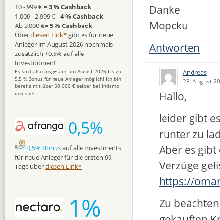
10 - 999 € =
3 % Cashback
Danke
1.000 - 2.999 €=
4 % Cashback
Mopcku
Ab 3.000 €=
5 % Cashback
Über
diesen Link*
gibt es für neue
Anleger im August 2026 nochmals
Antworten
zusätzlich +0,5% auf alle
Investitionen!
Andreas
Es sind also insgesamt im August 2026 bis zu
5,5 % Bonus für neue Anleger möglich! Ich bin
23. August 2
bereits mit über 50.000 € selber bei Indemo
Hallo,
investiert.
leider gibt 
0,5%
runter zu la
Aber es gibt
0,5% Bonus
auf alle Investments
für neue Anleger für die ersten 90
Verzüge gelis
Tage über
diesen Link*
https://omar
1%
Zu beachten b
gekauften Kr