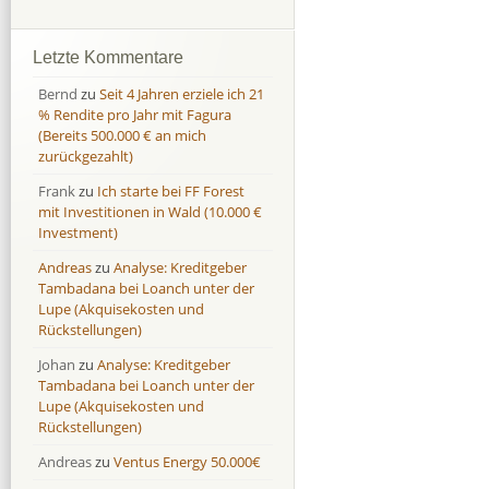
Afranga
Afranga
9,7 %
18,1 %
Bondora
Bondora
18,7 %
8,0 %
Letzte Kommentare
Esketit
Esketit
9,2 %
16,7
Bernd
zu
Seit 4 Jahren erziele ich 21
Finbee
Finbee
43,2%
35,2%
% Rendite pro Jahr mit Fagura
(Bereits 500.000 € an mich
Finbee (CZK)
Finbee (CZK)
0,0 %
0,0 %
zurückgezahlt)
HeavyFinance
HeavyFinance
41,9 %
9,3 %
Frank
zu
Ich starte bei FF Forest
IUVO Group
IUVO Group
-32,2 %
-55,0 %
mit Investitionen in Wald (10.000 €
Lenndy
Lenndy
-314,6 %
146,5 %
Investment)
Mintos
Mintos
107,5 %
13,0 %
Andreas
zu
Analyse: Kreditgeber
Moncera
Moncera
8,0 %
11,1 %
Tambadana bei Loanch unter der
Lupe (Akquisekosten und
Monestro
Monestro
9,1 %
>1000%
Rückstellungen)
Neo Finance
Neo Finance
0,0 %
0,0 %
Johan
zu
Analyse: Kreditgeber
Omaraha
Omaraha
16,4 %
18,0 %
Tambadana bei Loanch unter der
Lupe (Akquisekosten und
Rückstellungen)
Andreas
zu
Ventus Energy 50.000€