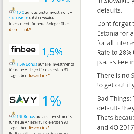
In Slowakia 
+10€
defaults.
10 €
auf das erste Investment +
1 % Bonus
auf das zweite
Dont forget 
Investment für neue Anleger über
diesen Link*
Estonia for a
for all Inter
1,5%
Rate to 28%
p.a. as Fee i
1,5% Bonus
auf alle Investments
für neue Anleger für die ersten 60
There is no 
Tage über
diesen Link*
to get out i
1%
Bad Things: 
defaults they
Thats becaus
1 % Bonus
auf alle Investments
für neue Anleger für die ersten 90
and 4Q 2017
Tage über
diesen Link*
Der Bonus 90 Tage nach der Registrierung