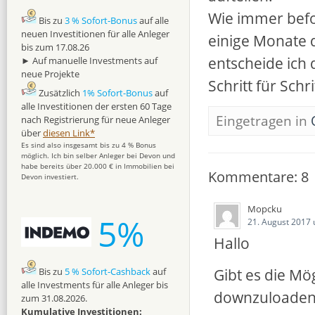
Wie immer befol
Bis zu
3 % Sofort-Bonus
auf alle
neuen Investitionen für alle Anleger
einige Monate 
bis zum 17.08.26
entscheide ich 
► Auf manuelle Investments auf
neue Projekte
Schritt für Sch
Zusätzlich
1% Sofort-Bonus
auf
alle Investitionen der ersten 60 Tage
Eingetragen in
nach Registrierung für neue Anleger
über
diesen Link*
Es sind also insgesamt bis zu 4 % Bonus
möglich. Ich bin selber Anleger bei Devon und
habe bereits über 20.000 € in Immobilien bei
Kommentare: 8
Devon investiert.
Mopcku
5%
21. August 2017
Hallo
Gibt es die M
Bis zu
5 % Sofort-Cashback
auf
alle Investments für alle Anleger bis
downzuloaden 
zum 31.08.2026.
Kumulative Investitionen: