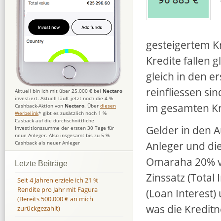
gesteigertem Kr
Kredite fallen 
gleich in den e
reinfliessen si
Aktuell bin ich mit über 25.000 € bei
Nectaro
investiert. Aktuell läuft jetzt noch die 4 %
im gesamten Kre
Cashback-Aktion von
Nectaro
. Über
diesen
Werbelink
* gibt es zusätzlich noch 1 %
Casback auf die durchschnittliche
Gelder in den 
Investitionssumme der ersten 30 Tage für
neue Anleger. Also insgesamt bis zu 5 %
Anleger und di
Cashback als neuer Anleger
Omaraha 20% vo
Letzte Beiträge
Zinssatz (Total
Seit 4 Jahren erziele ich 21 %
Rendite pro Jahr mit Fagura
(Loan Interest)
(Bereits 500.000 € an mich
was die Kredit
zurückgezahlt)