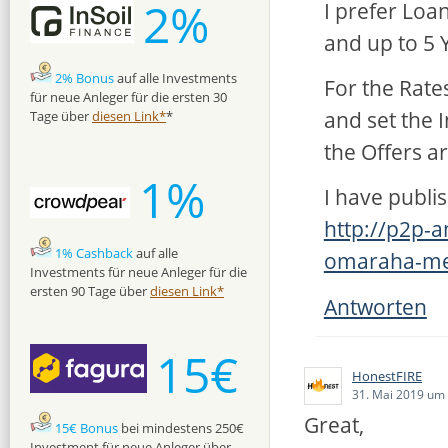
2%
I prefer Loa
and up to 5 Y
2% Bonus
auf alle Investments
For the Rate
für neue Anleger für die ersten 30
and set the 
Tage über
diesen Link*
*
the Offers ar
1%
I have publi
http://p2p-a
1% Cashback
auf alle
omaraha-me
Investments für neue Anleger für die
ersten 90 Tage über
diesen Link*
Antworten
15€
HonestFIRE
31. Mai 2019 um
Great,
15€ Bonus
bei mindestens 250€
Investment für neue Anleger über