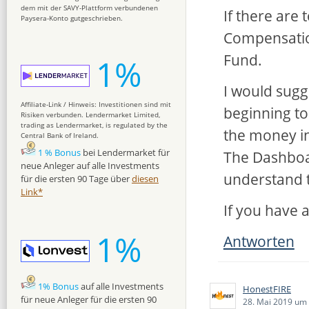
dem mit der SAVY-Plattform verbundenen
If there are
Paysera-Konto gutgeschrieben.
Compensatio
Fund.
1%
I would sugg
Affiliate-Link / Hinweis: Investitionen sind mit
beginning to
Risiken verbunden. Lendermarket Limited,
trading as Lendermarket, is regulated by the
the money in
Central Bank of Ireland.
1 % Bonus
bei Lendermarket für
The Dashboard
neue Anleger auf alle Investments
understand t
für die ersten 90 Tage über
diesen
Link*
If you have 
1%
Antworten
1% Bonus
auf alle Investments
HonestFIRE
für neue Anleger für die ersten 90
28. Mai 2019 um