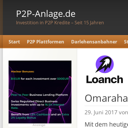
P2P-Anlage.de
Investition in P2P Kredite – Seit 15 Jahren
Start
P2P Plattformen
Darlehensanbahner
S
Omaraha 
29. Juni 2017 vo
Mit dem heutig