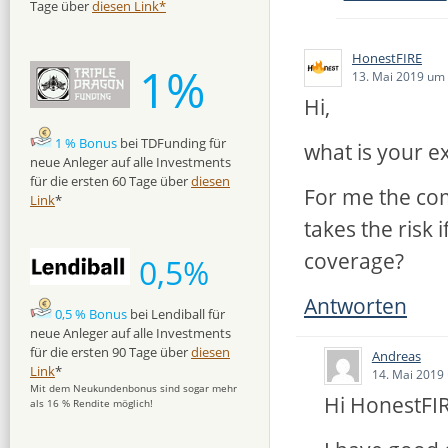
Tage über
diesen Link*
HonestFIRE
1%
13. Mai 2019 um
Hi,
1 % Bonus
bei TDFunding für
what is your e
neue Anleger auf alle Investments
für die ersten 60 Tage über
diesen
For me the co
Link
*
takes the risk 
coverage?
0,5%
Antworten
0,5 % Bonus
bei Lendiball für
neue Anleger auf alle Investments
für die ersten 90 Tage über
diesen
Andreas
Link
*
14. Mai 2019
Mit dem Neukundenbonus sind sogar mehr
Hi HonestFIR
als 16 % Rendite möglich!