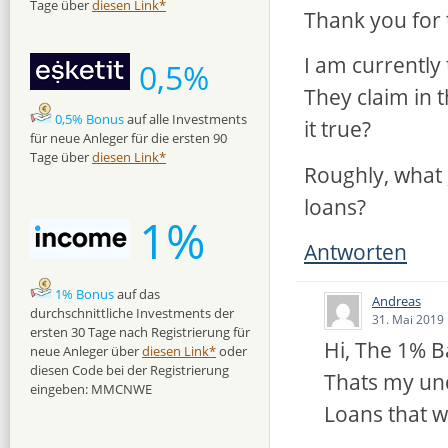
Tage über
diesen Link*
Thank you for
I am currently 
0,5%
They claim in t
0,5% Bonus
auf alle Investments
it true?
für neue Anleger für die ersten 90
Tage über
diesen Link*
Roughly, what 
loans?
1%
Antworten
1% Bonus
auf das
Andreas
durchschnittliche Investments der
31. Mai 2019
ersten 30 Tage nach Registrierung für
Hi, The 1% B
neue Anleger über
diesen Link*
oder
diesen Code bei der Registrierung
Thats my und
eingeben: MMCNWE
Loans that we