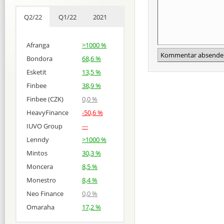
Q2/22
Q1/22
2021
Afranga
>1000 %
Bondora
68,6 %
Esketit
13,5 %
Finbee
38,9 %
Finbee (CZK)
0,0 %
HeavyFinance
-50,6 %
IUVO Group
---
Lenndy
>1000 %
Mintos
30,3 %
Moncera
8,5 %
Monestro
8,4 %
Neo Finance
0,0 %
Omaraha
17,2 %