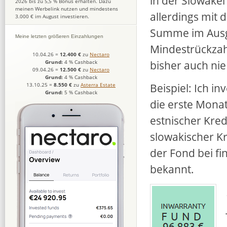
in der Slowakei
2026 bis zu 5,5 % Bonus erhalten. Dazu
meinen Werbelink nutzen und mindestens
allerdings mit 
3.000 € im August investieren.
Summe im Ausgl
Meine letzten größeren Einzahlungen
Mindestrückzahl
10.04.26
=
12.400 €
zu
Nectaro
bisher auch nie
Grund:
4 % Cashback
09.04.26
=
12.500 €
zu
Nectaro
Grund:
4 % Cashback
Beispiel: Ich in
13.10.25
=
8.550 €
zu
Asterra Estate
Grund:
5 % Cashback
die erste Monat
estnischer Kred
slowakischer Kr
der Fond bei fi
bekannt.