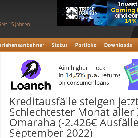
Seit 15 Jahren
arlehensanbahner
Status
Portfolio
Downloads
Kreditausfälle steigen jetz
Schlechtester Monat aller 
Omaraha (-2.426€ Ausfäll
September 2022)