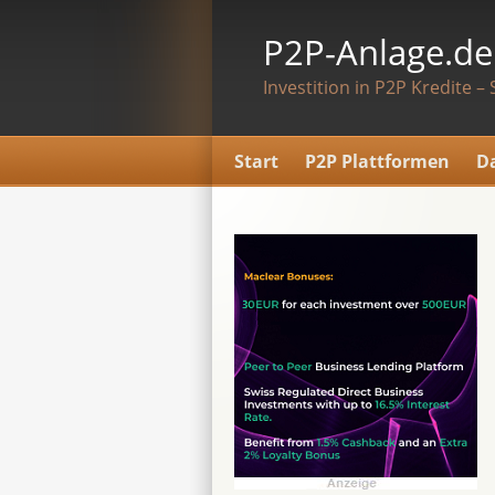
P2P-Anlage.de
Investition in P2P Kredite – 
Start
P2P Plattformen
D