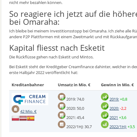
nicht mehr bezahlen können.
So reagiere ich jetzt auf die höher
bei Omaraha:
Ich bleibe bei meinem Investitionsstopp bei Omaraha. Ich ziehe alle Rü
andere P2P Plattformen mit einem Zweitmarkt und mit Rückkaufgarant
Kapital fliesst nach Esketit
Die Rückflüsse gehen nach Esketit und Mintos.
Bei Esketit steht der Kreditgeber Creamfinance dahinter, welcher in d
erste Halbjahr 2022 veröffentlicht hat:
Kreditanbahner
Umsatz in Mio. €
Gewinn in Mio. €
2019: 74,0
2019:
+0,8
2020: 50,0
2020:
-2,2
42 Mio. €
2021: 45,4
2021
+3,6
2022/1HJ: 30,7
2022/1HJ:
+3,5