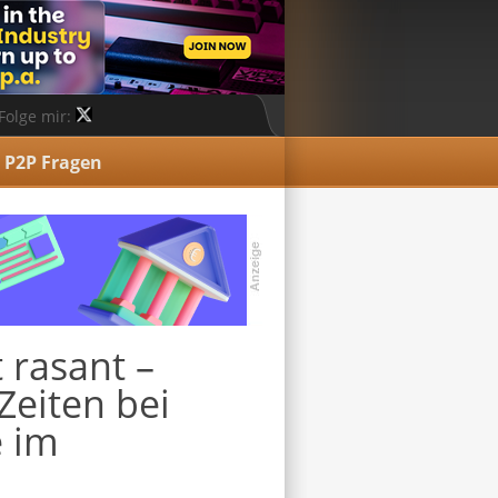
Folge mir:
P2P Fragen
t rasant –
Zeiten bei
e im