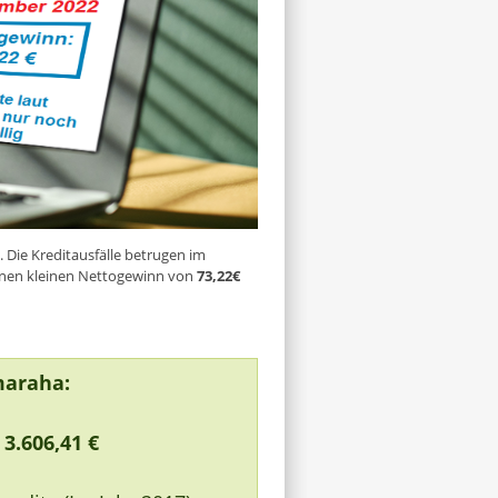
 Die Kreditausfälle betrugen im
einen kleinen Nettogewinn von
73,22€
maraha:
:
3.606,41 €