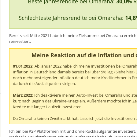
Beste Jahresrendite bei Omaraha:
30,0%
Re
Schlechteste Jahresrendite bei Omaraha:
14,
Bereits seit Mitte 2021 habe ich meine Zielsumme bei Omaraha erreicht
reinvestiert.
Meine Reaktion auf die Inflation und
01.01.2022:
Ab Januar 2022 habe ich meine Investitionen bei Omarah
Inflation in Deutschland damals bereits bei über 5% lag. (Siehe
hier
) 
noch mehr ansteigender Inflation deutlich mehr Kreditnehmer in P
dadurch die Ausfallquoten steigen.
März 2022:
Ich deaktiviere meinen Auto-Invest bei Omaraha und ste
kurz nach Beginn des Ukraine-Kriegs ein. Außerdem möchte ich in Zei
Kredite mit langer Laufzeit investieren.
Da Omaraha keinen Zweitmarkt hat, lasse ich jetzt die Investitionen 
Ich bin bei P2P Plattformen mit und ohne Rückkaufgarantie investiert
Nachteile. Bei Plattformen mit Rückkaufgarantie habe ich keine Kredit-V