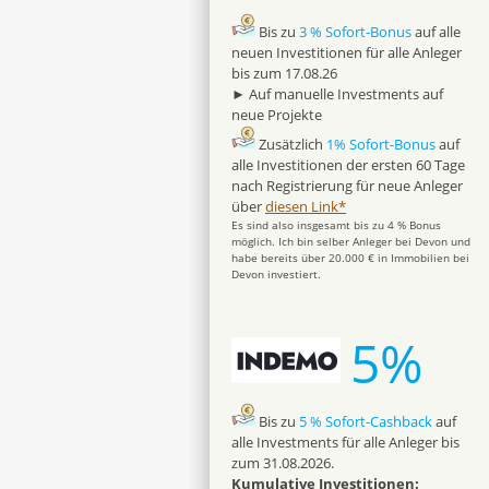
Bis zu
3 % Sofort-Bonus
auf alle
neuen Investitionen für alle Anleger
bis zum 17.08.26
► Auf manuelle Investments auf
neue Projekte
Zusätzlich
1% Sofort-Bonus
auf
alle Investitionen der ersten 60 Tage
nach Registrierung für neue Anleger
über
diesen Link*
Es sind also insgesamt bis zu 4 % Bonus
möglich. Ich bin selber Anleger bei Devon und
habe bereits über 20.000 € in Immobilien bei
Devon investiert.
5%
Bis zu
5 % Sofort-Cashback
auf
alle Investments für alle Anleger bis
zum 31.08.2026.
Kumulative Investitionen: